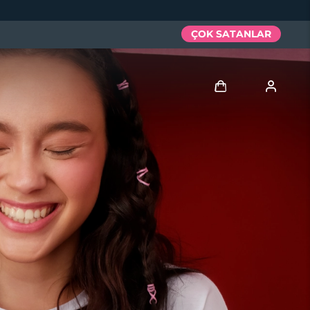
ÇOK SATANLAR
Giriş
Kullanici profi̇li̇
Cihazlarım
Siparişlerim
Adresim
Aboneliklerim