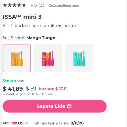
4.6
(33)
Değerlendirme yazın
5
üzerinden
ISSA™ mini 3
4.6
yıldız,
ortalama
4’ü 1 arada silikon sonik diş fırçası
puan
değeri.
Seç Seçimi:
Mango Tango
Read
33
Reviews.
Aynı
sayfa
bağlantısı.
Stokta var
$ 41,89
$ 59
kazanç
$ 17,11
Gümrük vergileri ve K.D.V. dahildir.
Sepete Ekle
8/11/26
US
Alıcı:
Tahmini teslim tarihi: