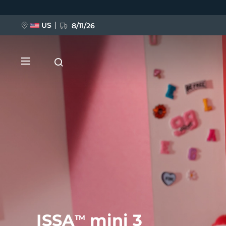
Ana
içeriğe
atla
US
8/11/26
YENİ
BREAKING NEWS
FAQ™ Pure Beauty-Tech Elixir
ISSA
mini 3
TM