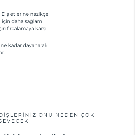
r. Diş etlerine nazikçe
ak için daha sağlam
ırı fırçalamaya karşı
 güne kadar dayanarak
r.
DİŞLERİNİZ ONU NEDEN ÇOK
SEVECEK