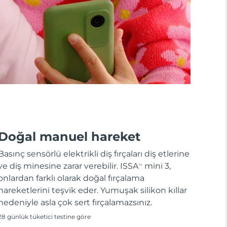
Doğal manuel hareket
Basınç sensörlü elektrikli diş fırçaları diş etlerine
ve diş minesine zarar verebilir. ISSA
mini 3,
TM
onlardan farklı olarak doğal fırçalama
hareketlerini teşvik eder. Yumuşak silikon kıllar
nedeniyle asla çok sert fırçalamazsınız.
28 günlük tüketici testine göre