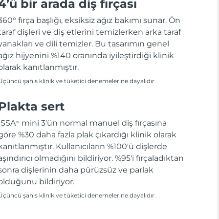
4’ü bir arada diş fırçası
360° fırça başlığı, eksiksiz ağız bakımı sunar. Ön
taraf dişleri ve diş etlerini temizlerken arka taraf
yanakları ve dili temizler. Bu tasarımın genel
ağız hijyenini %140 oranında iyileştirdiği klinik
olarak kanıtlanmıştır.
Üçüncü şahıs klinik ve tüketici denemelerine dayalıdır
Plakta sert
ISSA
mini 3'ün normal manuel diş fırçasına
TM
göre %30 daha fazla plak çıkardığı klinik olarak
kanıtlanmıştır. Kullanıcıların %100'ü dişlerde
aşındırıcı olmadığını bildiriyor. %95'i fırçaladıktan
sonra dişlerinin daha pürüzsüz ve parlak
olduğunu bildiriyor.
Üçüncü şahıs klinik ve tüketici denemelerine dayalıdır