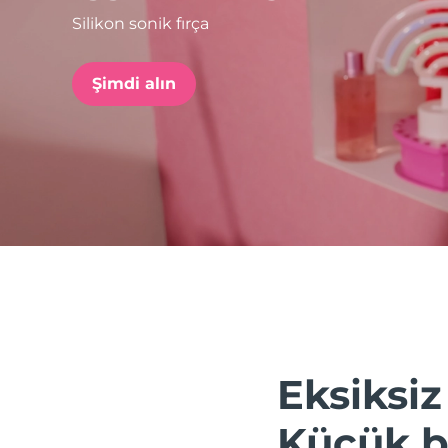
Silikon sonik fırça
issa™ Teeth Whitening Set
Şimdi alın
FAQ™ Dual LED Panel
POPÜLER
Özel teklifler
Çok satanlar
Eksiksiz
Küçük bi