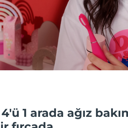
 4'ü 1 arada ağız bakı
r fırçada.