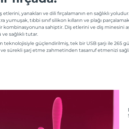
iş etlerini, yanakları ve dili fırçalamanın en sağlıklı yoludu
a yumuşak, tıbbi sınıf silikon kılların ve plağı parçalam
ir kombinasyonuna sahiptir. Diş etlerini ve diş minesini aş
ve sağlıklı tutar.
m teknolojisiyle güçlendirilmiş, tek bir USB şarjı ile 265
e sürekli şarj etme zahmetinden tasarruf etmenizi sağla