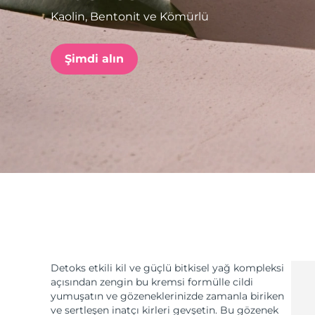
Kaolin, Bentonit ve Kömürlü
issa™ Teeth Whitening Set
Şimdi alın
FAQ™ Dual LED Panel
POPÜLER
Özel teklifler
Çok satanlar
Detoks etkili kil ve güçlü bitkisel yağ kompleksi
açısından zengin bu kremsi formülle cildi
yumuşatın ve gözeneklerinizde zamanla biriken
ve sertleşen inatçı kirleri gevşetin. Bu gözenek