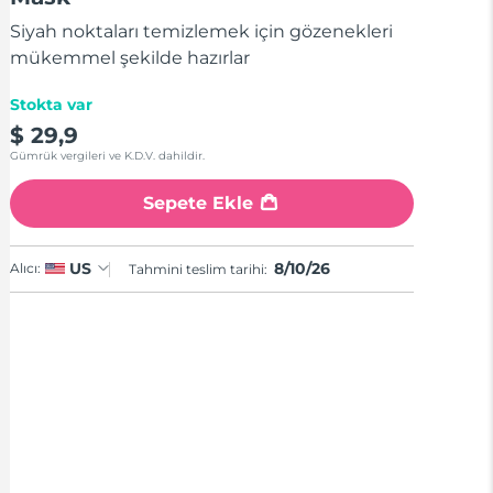
ortalama
puan
Siyah noktaları temizlemek için gözenekleri
değeri.
Read
mükemmel şekilde hazırlar
3
Reviews.
Stokta var
Aynı
sayfa
$ 29,9
bağlantısı.
Gümrük vergileri ve K.D.V. dahildir.
Sepete Ekle
8/10/26
US
Alıcı:
Tahmini teslim tarihi: