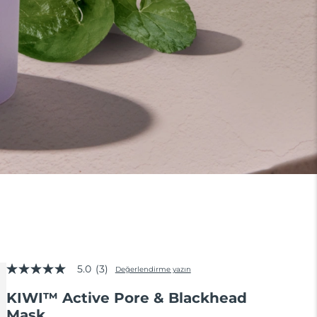
5.0
(3)
Değerlendirme yazın
5
üzerinden
KIWI™ Active Pore & Blackhead
5.0
yıldız,
Mask