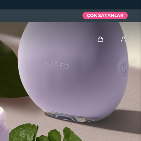
ÇOK SATANLAR
Giriş
Kullanici profi̇li̇
Cihazlarım
Siparişlerim
Adresim
Aboneliklerim