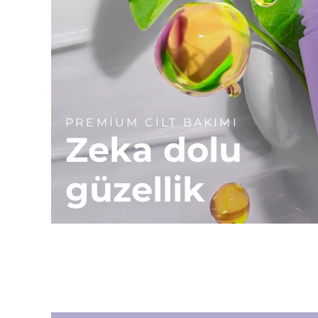
PREMİUM CİLT BAKIMI
Zeka dolu
güzellik