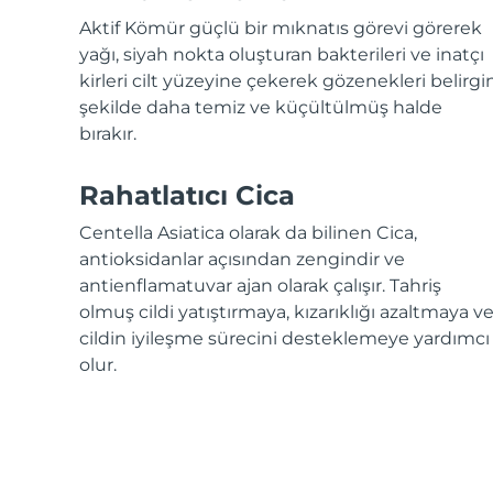
KIWI™ cilt bakımı
All acne treatment devices
All revitalizing eye massagers
Serum
issa™ Teeth Whitening Gel
Aktif Kömür güçlü bir mıknatıs görevi görerek
Advanced pore care essentials
For healthy hair
18% PAP
yağı, siyah nokta oluşturan bakterileri ve inatçı
kirleri cilt yüzeyine çekerek gözenekleri belirgi
Kozmetik ürünleri
Erkekler
şekilde daha temiz ve küçültülmüş halde
bırakır.
Rahatlatıcı Cica
Tüm Ürünler
Centella Asiatica olarak da bilinen Cica,
antioksidanlar açısından zengindir ve
antienflamatuvar ajan olarak çalışır. Tahriş
olmuş cildi yatıştırmaya, kızarıklığı azaltmaya v
FOREO APP
cildin iyileşme sürecini desteklemeye yardımcı
HAKKINDA
olur.