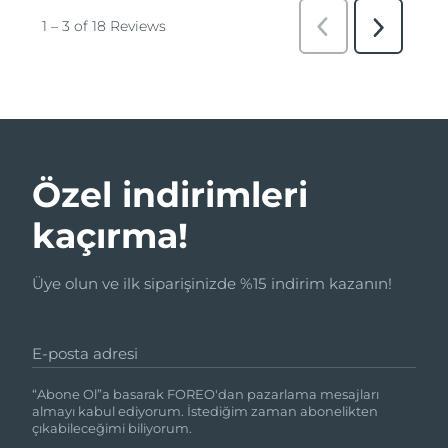
Özel indirimleri
kaçırma!
Üye olun ve ilk siparişinizde %15 indirim kazanın!
E-posta adresi
“Abone Ol”a basarak FOREO'dan pazarlama mesajları
almayı kabul ediyorum. İstediğim zaman abonelikten
çıkabileceğimi biliyorum.