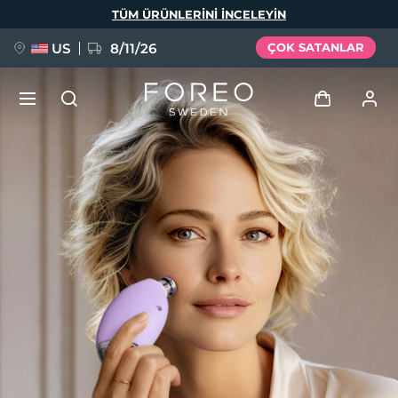
Ana
TÜM ÜRÜNLERINI INCELEYIN
içeriğe
atla
US
8/11/26
ÇOK SATANLAR
YENİ
Giriş
Dil Seçimi
BREAKING NEWS
Kullanici profi̇li̇
English
Deutsch
Español
Cihazlarım
FAQ™ Pure Beauty-Tech Elixir
Français
Italiano
Português
Siparişlerim
Polski
Svenska
Русский
Türkçe
简体中文
繁體中文
Adresim
issa™ Teeth Whitening Set
Aboneliklerim