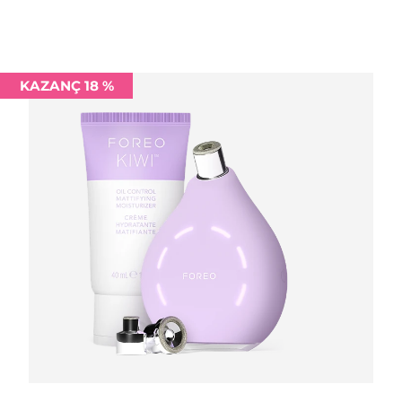
Filipinler
Tahmini teslim tarihi
8/13/26
Polonya
Tahmini teslim tarihi
8/11/26
KAZANÇ 18 %
Portekiz
Tahmini teslim tarihi
8/10/26
Porto Riko
Tahmini teslim tarihi
8/12/26
Katar
Tahmini teslim tarihi
8/11/26
Reunion
Tahmini teslim tarihi
8/15/26
Romanya
Tahmini teslim tarihi
8/10/26
Rusya
Tahmini teslim tarihi
8/18/26
Suudi Arabistan
Tahmini teslim tarihi
8/11/26
Singapur
Tahmini teslim tarihi
8/12/26