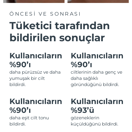
Çin Makao ÖİB
ÖNCESİ VE SONRASI
Tahmini teslim tarihi
8/12/26
Tüketici tarafından
Malezya
Tahmini teslim tarihi
8/13/26
bildirilen sonuçlar
Malta
Tahmini teslim tarihi
8/10/26
Kullanıcıların
Kullanıcıların
Meksika
Tahmini teslim tarihi
8/14/26
%90’ı
%90’ı
Monako
Tahmini teslim tarihi
8/11/26
daha pürüzsüz ve daha
ciltlerinin daha genç ve
yumuşak bir cilt
daha sağlıklı
Hollanda
Tahmini teslim tarihi
8/10/26
bildirdi.
göründüğünü bildirdi.
Yeni Zelanda
Tahmini teslim tarihi
8/10/26
Kullanıcıların
Kullanıcıların
%90’ı
%93’ü
Norveç
Tahmini teslim tarihi
8/10/26
daha eşit cilt tonu
gözeneklerin
Umman
bildirdi.
küçüldüğünü bildirdi.
Tahmini teslim tarihi
8/13/26