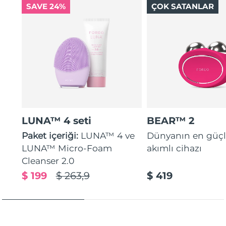
SAVE 24%
ÇOK SATANLAR
LUNA™ 4 seti
BEAR™ 2
Paket içeriği:
LUNA™ 4 ve
Dünyanın en güçl
LUNA™ Micro-Foam
akımlı cihazı
Cleanser 2.0
$ 199
$ 263,9
$ 419