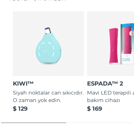
Gliserin nemi cilde çekerek ve bağlayarak nem kaybını
Genel kılavuz
önleyen bir bariyer oluşturur.
2 yıl garanti (İspanya, Portekiz, İsveç: 3 yıl garanti)
Vegan, %79 doğal ve non-komedojenik: yağlı ve sivilce
eğilimli cilt için mükemmel makyaj bazı.
KIWI™
ESPADA™ 2
Siyah noktalar can sıkıcıdır.
Mavi LED terapili
O zaman yok edin.
bakım cihazı
$ 129
$ 169