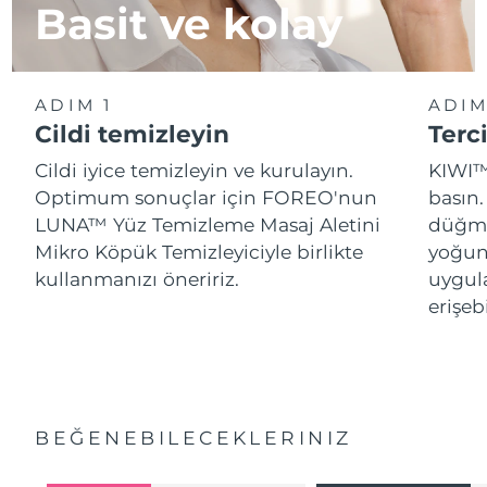
Basit ve kolay
ADIM 1
ADIM
Cildi temizleyin
Terci
Cildi iyice temizleyin ve kurulayın.
KIWI™
Optimum sonuçlar için FOREO'nun
basın.
LUNA™ Yüz Temizleme Masaj Aletini
düğme
Mikro Köpük Temizleyiciyle birlikte
yoğun
kullanmanızı öneririz.
uygul
erişebi
BEĞENEBILECEKLERINIZ