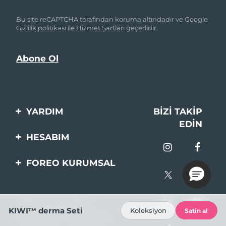
Bu site reCAPTCHA tarafından koruma altındadır ve Google
Gizlilik politikası
ile
Hizmet Şartları
geçerlidir.
YARDIM
BIZI TAKIP
EDIN
Bi̇zi̇mle İleti̇şi̇me Geçi̇n
HESABIM
Si̇pari̇şler & Sevki̇yat
Ürün Kaydı
FOREO KURUMSAL
Garanti̇ & İade
Destek
FOREO Hakkinda
Sık Sorulan Sorular
%100 güvenli ödeme
Ortaklik Programi
Pil bilgileri
KIWI™ derma Seti
Koleksiyon
Satin al
Bazaarvoice İncelemeleri
Ortaklık haberleri