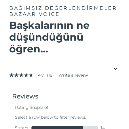
BAĞIMSIZ DEĞERLENDİRMELER
BAZAAR VOICE
Başkalarının ne
düşündüğünü
öğren...
4.7
(18)
Write a review
4.7
out
of
5
stars,
average
rating
value.
Read
18
Reviews.
Same