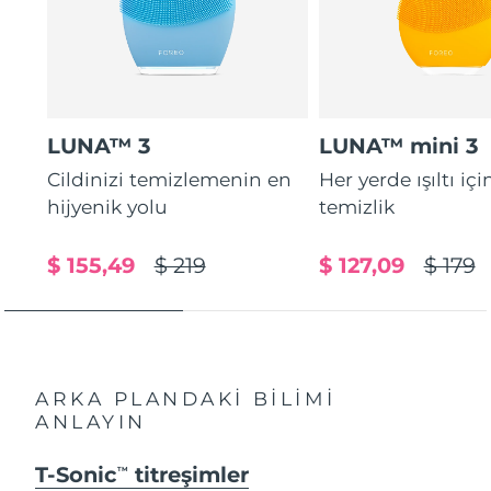
LUNA™ 3
LUNA™ mini 3
Cildinizi temizlemenin en
Her yerde ışıltı içi
hijyenik yolu
temizlik
$ 155,49
$ 219
$ 127,09
$ 179
ARKA PLANDAKİ BİLİMİ
ANLAYIN
T-Sonic
titreşimler
TM