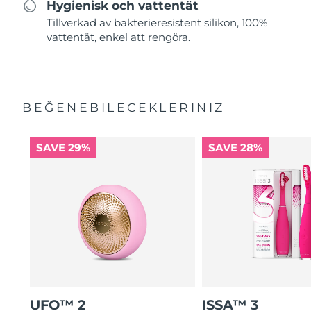
Hygienisk och vattentät
Tillverkad av bakterieresistent silikon, 100%
vattentät, enkel att rengöra.
BEĞENEBILECEKLERINIZ
SAVE 29%
SAVE 28%
UFO™ 2
ISSA™ 3