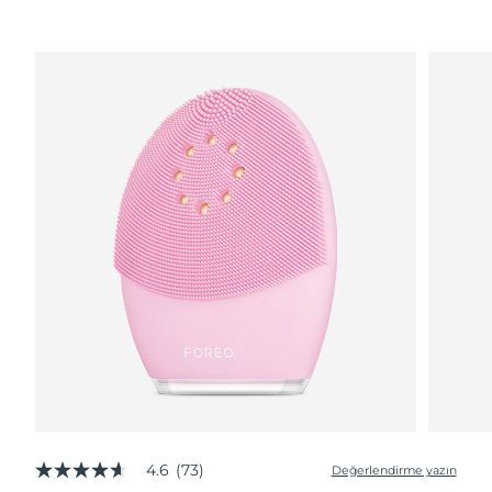
4.6
(73)
Değerlendirme yazın
5