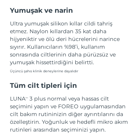
Türkiye
Tahmini teslim tarihi
8/9/26
Yumuşak ve narin
Birleşik Arap
Ultra yumuşak silikon kıllar cildi tahriş
Tahmini teslim tarihi
8/9/26
Emirlikleri
etmez. Naylon kıllardan 35 kat daha
hijyeniktir ve ölü deri hücrelerini narince
Birleşik Krallık
Tahmini teslim tarihi
8/8/26
sıyırır. Kullanıcıların %98’i, kullanım
sonrasında ciltlerinin daha pürüzsüz ve
Amerika Birleşik
Tahmini teslim tarihi
8/9/26
Devletleri
yumuşak hissettirdiğini belirtti.
Üçüncü şahıs klinik deneylerine dayalıdır
Özbekistan
Tahmini teslim tarihi
8/13/26
Tüm cilt tipleri için
Vietnam
Tahmini teslim tarihi
8/14/26
LUNA
3 plus normal veya hassas cilt
TM
seçimini yapın ve FOREO uygulamasından
cilt bakım rutininizin diğer ayrıntılarını da
özelleştirin. Yoğunluk ve hedefli mikro akım
rutinleri arasından seçiminizi yapın.