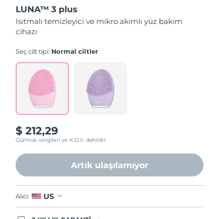
üzerinden
LUNA™ 3 plus
4.6
yıldız,
Isıtmalı temizleyici ve mikro akımlı yüz bakım
ortalama
cihazı
puan
değeri.
Read
Seç cilt tipi:
Normal ciltler
73
Reviews.
Aynı
sayfa
bağlantısı.
$ 212,29
Gümrük vergileri ve K.D.V. dahildir.
Artık ulaşılamıyor
US
Alıcı: