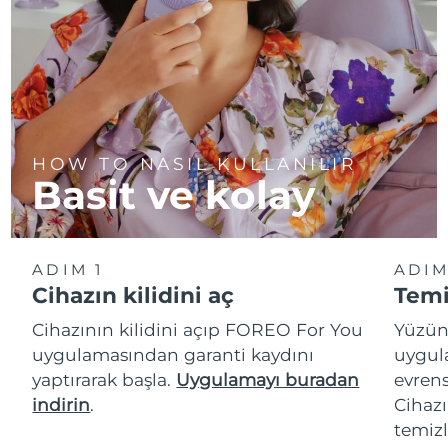
HOW TO NASIL KULLANILIR
Basit ve kolay
ADIM 1
ADIM
Cihazın kilidini aç
Temi
Cihazının kilidini açıp FOREO For You
Yüzün
uygulamasından garanti kaydını
uygul
yaptırarak başla.
Uygulamayı buradan
evrens
indirin
.
Cihazı
temizl