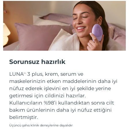
Slovakya
Tahmini teslim tarihi
8/8/26
Slovenya
Tahmini teslim tarihi
8/8/26
Güney Afrika
Tahmini teslim tarihi
8/16/26
Güney Kore
Tahmini teslim tarihi
8/10/26
Sorunsuz hazırlık
İspanya
Tahmini teslim tarihi
8/8/26
LUNA
3 plus, krem, serum ve
TM
İsveç
Tahmini teslim tarihi
8/8/26
maskelerinizin etken maddelerinin daha iyi
nüfuz ederek işlevini en iyi şekilde yerine
İsviçre
Tahmini teslim tarihi
8/8/26
getirmesi için cildinizi hazırlar.
Kullanıcıların %98’i kullandıktan sonra cilt
Tayvan
Tahmini teslim tarihi
8/13/26
bakım ürünlerinin daha iyi nüfuz ettiğini
belirtmiştir.
Tayland
Tahmini teslim tarihi
8/12/26
Üçüncü şahıs klinik deneylerine dayalıdır