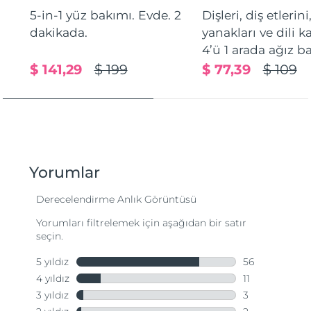
5-in-1 yüz bakımı. Evde. 2
Dişleri, diş etlerini
dakikada.
yanakları ve dili 
4’ü 1 arada ağız b
$ 141,29
$ 199
$ 77,39
$ 109