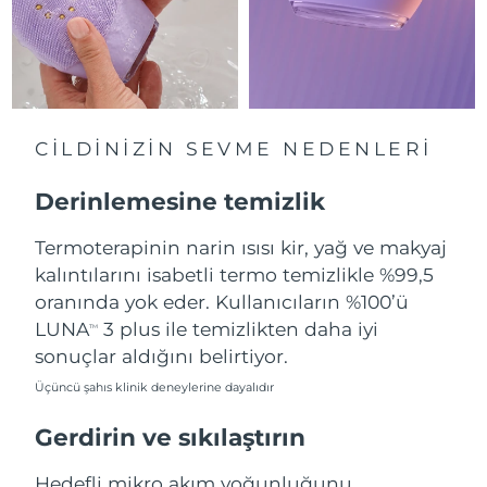
Çin Makao ÖİB
Tahmini teslim tarihi
8/10/26
Malezya
Tahmini teslim tarihi
8/11/26
CİLDİNİZİN SEVME NEDENLERİ
Malta
Tahmini teslim tarihi
8/8/26
Derinlemesine temizlik
Meksika
Tahmini teslim tarihi
8/12/26
Termoterapinin narin ısısı kir, yağ ve makyaj
Monako
Tahmini teslim tarihi
8/9/26
kalıntılarını isabetli termo temizlikle %99,5
oranında yok eder. Kullanıcıların %100’ü
Hollanda
Tahmini teslim tarihi
8/8/26
LUNA
3 plus ile temizlikten daha iyi
TM
sonuçlar aldığını belirtiyor.
Yeni Zelanda
Tahmini teslim tarihi
8/8/26
Üçüncü şahıs klinik deneylerine dayalıdır
Norveç
Tahmini teslim tarihi
8/8/26
Gerdirin ve sıkılaştırın
Umman
Tahmini teslim tarihi
8/11/26
Hedefli mikro akım yoğunluğunu