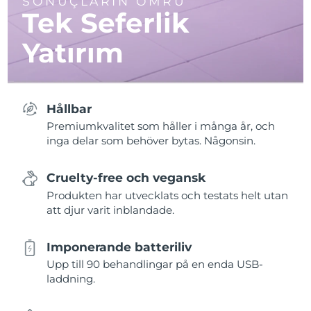
SONUÇLARIN ÖMRÜ
Tek Seferlik
Yatırım
Hållbar
Premiumkvalitet som håller i många år, och
inga delar som behöver bytas. Någonsin.
Cruelty-free och vegansk
Produkten har utvecklats och testats helt utan
att djur varit inblandade.
Imponerande batteriliv
Upp till 90 behandlingar på en enda USB-
laddning.