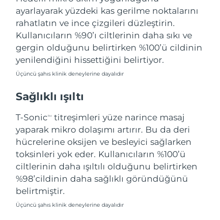
Filipinler
ayarlayarak yüzdeki kas gerilme noktalarını
Tahmini teslim tarihi
8/11/26
rahatlatın ve ince çizgileri düzleştirin.
Polonya
Tahmini teslim tarihi
8/9/26
Kullanıcıların %90’ı ciltlerinin daha sıkı ve
gergin olduğunu belirtirken %100’ü cildinin
Portekiz
Tahmini teslim tarihi
8/8/26
yenilendiğini hissettiğini belirtiyor.
Üçüncü şahıs klinik deneylerine dayalıdır
Porto Riko
Tahmini teslim tarihi
8/10/26
Sağlıklı ışıltı
Katar
Tahmini teslim tarihi
8/9/26
T-Sonic
titreşimleri yüze narince masaj
TM
Reunion
Tahmini teslim tarihi
8/13/26
yaparak mikro dolaşımı artırır. Bu da deri
hücrelerine oksijen ve besleyici sağlarken
Romanya
Tahmini teslim tarihi
8/8/26
toksinleri yok eder. Kullanıcıların %100’ü
ciltlerinin daha ışıltılı olduğunu belirtirken
Rusya
Tahmini teslim tarihi
8/16/26
%98’cildinin daha sağlıklı göründüğünü
belirtmiştir.
Suudi Arabistan
Tahmini teslim tarihi
8/9/26
Üçüncü şahıs klinik deneylerine dayalıdır
Singapur
Tahmini teslim tarihi
8/10/26