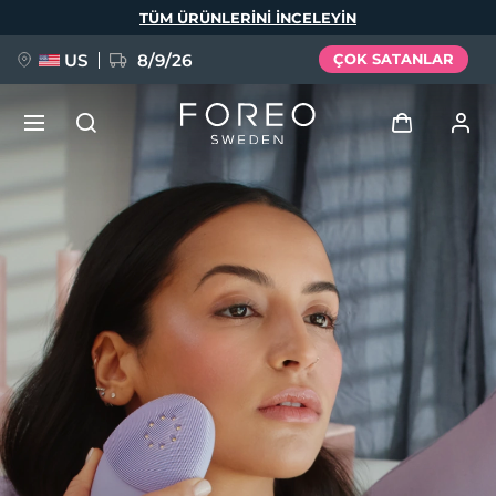
Ana
TÜM ÜRÜNLERINI INCELEYIN
içeriğe
atla
US
8/9/26
ÇOK SATANLAR
YENİ
Giriş
Dil Seçimi
BREAKING NEWS
Kullanici profi̇li̇
English
Deutsch
Español
Cihazlarım
FAQ™ Pure Beauty-Tech Elixir
Français
Italiano
Português
Siparişlerim
Polski
Svenska
Русский
Türkçe
简体中文
繁體中文
Adresim
issa™ Teeth Whitening Set
Aboneliklerim