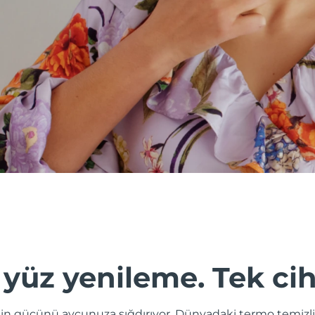
 yüz yenileme. Tek ci
ğin gücünü avcunuza sığdırıyor. Dünyadaki termo temizl