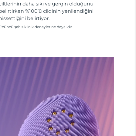
ciltlerinin daha sıkı ve gergin olduğunu
belirtirken %100’ü cildinin yenilendiğini
hissettiğini belirtiyor.
Üçüncü şahıs klinik deneylerine dayalıdır