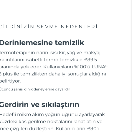
CİLDİNİZİN SEVME NEDENLERİ
Derinlemesine temizlik
Termoterapinin narin ısısı kir, yağ ve makyaj
kalıntılarını isabetli termo temizlikle %99,5
oranında yok eder. Kullanıcıların %100’ü LUNA
TM
3 plus ile temizlikten daha iyi sonuçlar aldığını
belirtiyor.
Üçüncü şahıs klinik deneylerine dayalıdır
Gerdirin ve sıkılaştırın
Hedefli mikro akım yoğunluğunu ayarlayarak
yüzdeki kas gerilme noktalarını rahatlatın ve
ince çizgileri düzleştirin. Kullanıcıların %90’ı