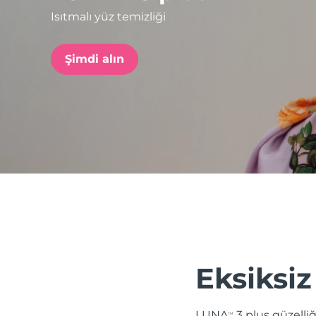
Isıtmalı yüz temizliği
issa™ Teeth Whitening Set
Şimdi alın
FAQ™ Dual LED Panel
POPÜLER
Özel teklifler
Çok satanlar
Eksiksiz
LUNA
3 plus güzelli
TM