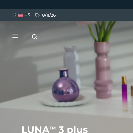
Ana
içeriğe
atla
US
8/11/26
YENİ
BREAKING NEWS
FAQ™ Pure Beauty-Tech Elixir
LUNA
3 plus
TM