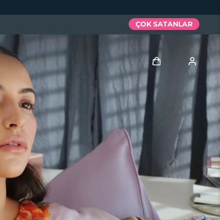
ÇOK SATANLAR
Giriş
Kullanici profi̇li̇
Cihazlarım
Siparişlerim
Adresim
Aboneliklerim