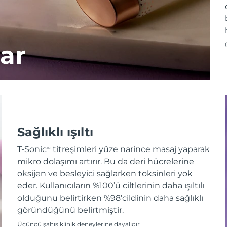
ar
Sağlıklı ışıltı
T-Sonic
titreşimleri yüze narince masaj yaparak
TM
mikro dolaşımı artırır. Bu da deri hücrelerine
oksijen ve besleyici sağlarken toksinleri yok
eder. Kullanıcıların %100’ü ciltlerinin daha ışıltılı
olduğunu belirtirken %98’cildinin daha sağlıklı
göründüğünü belirtmiştir.
Üçüncü şahıs klinik deneylerine dayalıdır