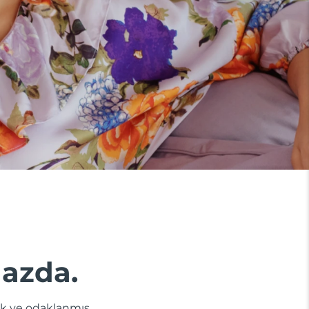
hazda.
ik ve odaklanmış