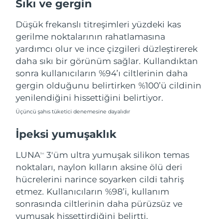
Sıkı ve gergin
Türkiye
Tahmini teslim tarihi
8/10/26
Düşük frekanslı titreşimleri yüzdeki kas
Birleşik Arap
gerilme noktalarının rahatlamasına
Tahmini teslim tarihi
8/10/26
Emirlikleri
yardımcı olur ve ince çizgileri düzleştirerek
daha sıkı bir görünüm sağlar. Kullandıktan
Birleşik Krallık
Tahmini teslim tarihi
8/9/26
sonra kullanıcıların %94’ı ciltlerinin daha
gergin olduğunu belirtirken %100’ü cildinin
Amerika Birleşik
Tahmini teslim tarihi
8/10/26
yenilendiğini hissettiğini belirtiyor.
Devletleri
Üçüncü şahıs tüketici denemesine dayalıdır
Özbekistan
Tahmini teslim tarihi
8/14/26
İpeksi yumuşaklık
Vietnam
Tahmini teslim tarihi
8/15/26
LUNA
3'üm ultra yumuşak silikon temas
TM
noktaları, naylon kılların aksine ölü deri
hücrelerini narince soyarken cildi tahriş
etmez. Kullanıcıların %98’i, kullanım
sonrasında ciltlerinin daha pürüzsüz ve
yumuşak hissettirdiğini belirtti.