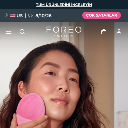
Ana
TÜM ÜRÜNLERINI INCELEYIN
içeriğe
atla
US
8/10/26
ÇOK SATANLAR
YENİ
Giriş
Dil Seçimi
BREAKING NEWS
Kullanici profi̇li̇
English
Deutsch
Español
Cihazlarım
FAQ™ Pure Beauty-Tech Elixir
Français
Italiano
Português
Siparişlerim
Polski
Svenska
Русский
Türkçe
简体中文
繁體中文
Adresim
issa™ Teeth Whitening Set
Aboneliklerim