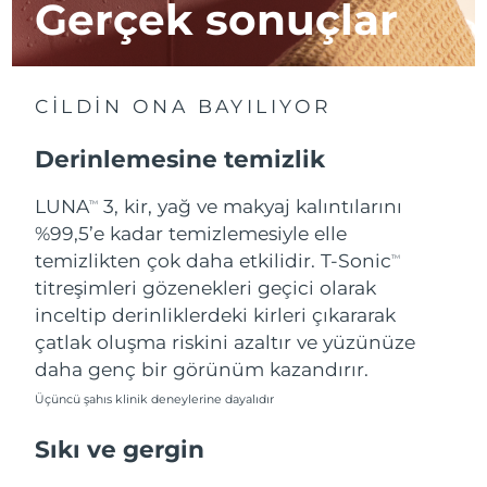
Gerçek sonuçlar
Çin Makao ÖİB
Tahmini teslim tarihi
8/11/26
Malezya
Tahmini teslim tarihi
8/12/26
CİLDİN ONA BAYILIYOR
Malta
Tahmini teslim tarihi
8/9/26
Derinlemesine temizlik
Meksika
Tahmini teslim tarihi
8/13/26
LUNA
3, kir, yağ ve makyaj kalıntılarını
TM
%99,5’e kadar temizlemesiyle elle
Monako
Tahmini teslim tarihi
8/10/26
temizlikten çok daha etkilidir. T-Sonic
TM
titreşimleri gözenekleri geçici olarak
Hollanda
Tahmini teslim tarihi
8/9/26
inceltip derinliklerdeki kirleri çıkararak
çatlak oluşma riskini azaltır ve yüzünüze
Yeni Zelanda
Tahmini teslim tarihi
8/9/26
daha genç bir görünüm kazandırır.
Üçüncü şahıs klinik deneylerine dayalıdır
Norveç
Tahmini teslim tarihi
8/9/26
Sıkı ve gergin
Umman
Tahmini teslim tarihi
8/12/26