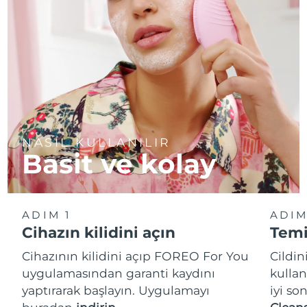
NASIL KULLANILIR
Basit ve kolay
ADIM 1
ADIM
Cihazın kilidini açın
Temi
Cihazının kilidini açıp FOREO For You
Cildi
uygulamasından garanti kaydını
kullan
yaptırarak başlayın. Uygulamayı
iyi so