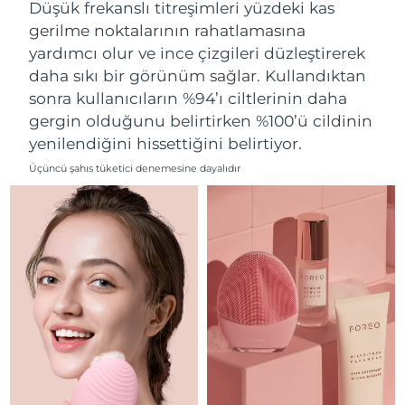
Düşük frekanslı titreşimleri yüzdeki kas
Filipinler
Tahmini teslim tarihi
8/12/26
gerilme noktalarının rahatlamasına
yardımcı olur ve ince çizgileri düzleştirerek
Polonya
Tahmini teslim tarihi
8/10/26
daha sıkı bir görünüm sağlar. Kullandıktan
sonra kullanıcıların %94’ı ciltlerinin daha
Portekiz
Tahmini teslim tarihi
8/9/26
gergin olduğunu belirtirken %100’ü cildinin
yenilendiğini hissettiğini belirtiyor.
Porto Riko
Tahmini teslim tarihi
8/11/26
Üçüncü şahıs tüketici denemesine dayalıdır
Katar
Tahmini teslim tarihi
8/10/26
Reunion
Tahmini teslim tarihi
8/14/26
Romanya
Tahmini teslim tarihi
8/9/26
Rusya
Tahmini teslim tarihi
8/17/26
Suudi Arabistan
Tahmini teslim tarihi
8/10/26
Singapur
Tahmini teslim tarihi
8/11/26