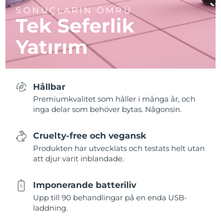
SONUÇLARIN ÖMRÜ
Tek Seferlik
Yatırım
Hållbar
Premiumkvalitet som håller i många år, och
inga delar som behöver bytas. Någonsin.
Cruelty-free och vegansk
Produkten har utvecklats och testats helt utan
att djur varit inblandade.
Imponerande batteriliv
Upp till 90 behandlingar på en enda USB-
laddning.