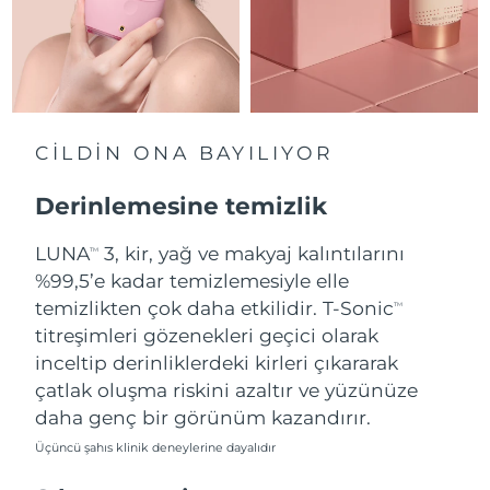
Slovakya
Tahmini teslim tarihi
8/9/26
Slovenya
Tahmini teslim tarihi
8/9/26
Güney Afrika
Tahmini teslim tarihi
8/17/26
CİLDİN ONA BAYILIYOR
Güney Kore
Tahmini teslim tarihi
8/11/26
Derinlemesine temizlik
İspanya
LUNA
3, kir, yağ ve makyaj kalıntılarını
Tahmini teslim tarihi
8/9/26
TM
%99,5’e kadar temizlemesiyle elle
İsveç
Tahmini teslim tarihi
8/9/26
temizlikten çok daha etkilidir. T-Sonic
TM
titreşimleri gözenekleri geçici olarak
İsviçre
Tahmini teslim tarihi
8/9/26
inceltip derinliklerdeki kirleri çıkararak
çatlak oluşma riskini azaltır ve yüzünüze
Tayvan
Tahmini teslim tarihi
8/14/26
daha genç bir görünüm kazandırır.
Üçüncü şahıs klinik deneylerine dayalıdır
Tayland
Tahmini teslim tarihi
8/13/26