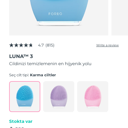
4.7
(815)
Write a review
4.7
out
LUNA™ 3
of
5
Cildinizi temizlemenin en hijyenik yolu
stars,
average
rating
Seç cilt tipi:
Karma ciltler
value.
Read
815
Reviews.
Same
page
link.
Stokta var