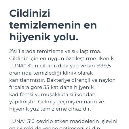
İSVEÇ GÜZELLIK RUTINI
Cildinizi
temizlemenin en
Tahmini teslim tarihi
Avustralya
12/08/2026
hijyenik yolu.
Yüz temizleme
Yüz sıkılaştırma
Tahmini teslim tarihi
Avusturya
LUNA™ 4 seti
BEAR™ 2 seti
09/08/2026
2’si 1 arada temizleme ve sıkılaştırma.
Anti-aging massage
Microcurrent toning
Cildiniz için en uygun özelleştirme. İkonik
Tahmini teslim tarihi
Bahreyn
10/08/2026
LUNA
3’ün cildinizdeki yağ ve kiri %99,5
TM
Nemlendirme
Ağız bakımı
oranında temizlediği klinik olarak
LUNA™ 4 Plus
BEAR™ 2 go
Tahmini teslim tarihi
Belçika
UFO™ 3 seti
issa™ 4
kanıtlanmıştır. Bakteriye dirençli ve naylon
09/08/2026
Massage, LED heating
Microcurrent toning on-the-go
FAQ™ YAŞLANMA KARŞITI BAKIM
fırçalara göre 35 kat daha hijyenik,
Deep facial hydration
Hybrid silicone sonic toothbrush
Tahmini teslim tarihi
kadifemsi yumuşaklıkta silikondan
Bermuda
15/08/2026
NEW
yapılmıştır. Gelmiş geçmiş en narin ve
LUNA™ 4 Men
BEAR™ 2 eyes & lips
UFO™ 3 LED
issa™ 4 plus
hijyenik yüz temizleme cihazıdır.
For men, anti-aging massage
Microcurrent line smoothing device
Tahmini teslim tarihi
Bosna-Hersek
Near-infrared and red light therapy
12/08/2026
Smart hybrid silicone sonic toothbrush
device
Yaşlanma karşıtı
LED bakım
LUNA
3’ü çevirip etken maddelerin işlevini
TM
Tahmini teslim tarihi
en iyi şekilde yerine getireceği cildin