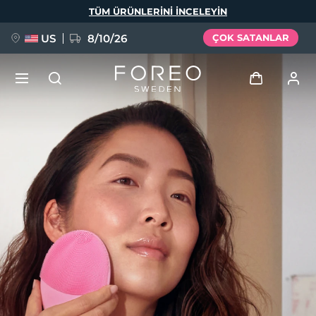
Ana
TÜM ÜRÜNLERINI INCELEYIN
içeriğe
atla
US
8/10/26
ÇOK SATANLAR
YENİ
Giriş
Dil Seçimi
BREAKING NEWS
Kullanici profi̇li̇
English
Deutsch
Español
Cihazlarım
FAQ™ Pure Beauty-Tech Elixir
Français
Italiano
Português
Siparişlerim
Polski
Svenska
Русский
Türkçe
简体中文
繁體中文
Adresim
issa™ Teeth Whitening Set
Aboneliklerim