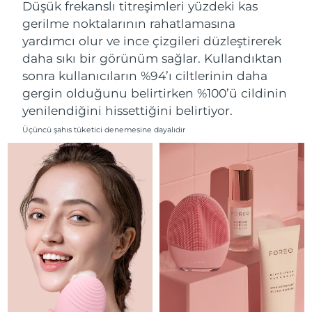
Tahmini teslim tarihi
Düşük frekanslı titreşimleri yüzdeki kas
Lübnan
10/08/2026
gerilme noktalarının rahatlamasına
yardımcı olur ve ince çizgileri düzleştirerek
Tahmini teslim tarihi
Litvanya
09/08/2026
daha sıkı bir görünüm sağlar. Kullandıktan
sonra kullanıcıların %94’ı ciltlerinin daha
Tahmini teslim tarihi
Lüksemburg
gergin olduğunu belirtirken %100’ü cildinin
09/08/2026
yenilendiğini hissettiğini belirtiyor.
Tahmini teslim tarihi
Çin Makao ÖİB
Üçüncü şahıs tüketici denemesine dayalıdır
11/08/2026
Tahmini teslim tarihi
Malezya
12/08/2026
Tahmini teslim tarihi
Malta
09/08/2026
Tahmini teslim tarihi
Meksika
13/08/2026
Tahmini teslim tarihi
Monako
10/08/2026