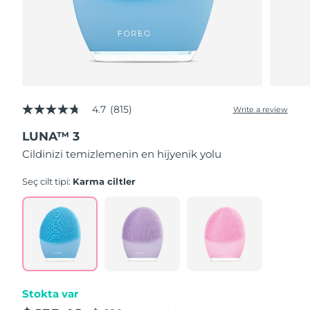
4.7
(815)
Write a review
4.7
out
LUNA™ 3
of
5
Cildinizi temizlemenin en hijyenik yolu
stars,
average
rating
Seç cilt tipi:
Karma ciltler
value.
Read
815
Reviews.
Same
page
link.
Stokta var