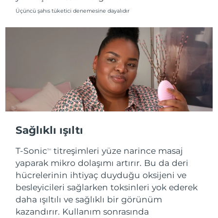
Üçüncü şahıs tüketici denemesine dayalıdır
Tahmini teslim tarihi
Slovenya
09/08/2026
Tahmini teslim tarihi
Güney Afrika
17/08/2026
Tahmini teslim tarihi
Güney Kore
11/08/2026
Tahmini teslim tarihi
İspanya
09/08/2026
Sağlıklı ışıltı
Tahmini teslim tarihi
İsveç
09/08/2026
T-Sonic
titreşimleri yüze narince masaj
TM
yaparak mikro dolaşımı artırır. Bu da deri
Tahmini teslim tarihi
İsviçre
09/08/2026
hücrelerinin ihtiyaç duyduğu oksijeni ve
besleyicileri sağlarken toksinleri yok ederek
Tahmini teslim tarihi
Tayvan
daha ışıltılı ve sağlıklı bir görünüm
14/08/2026
kazandırır. Kullanım sonrasında