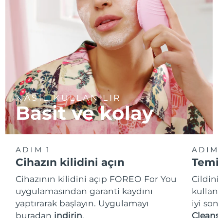
NASIL KULLANILIR
Basit ve kolay
ADIM 1
ADIM
Cihazın kilidini açın
Temi
Cihazının kilidini açıp FOREO For You
Cildi
uygulamasından garanti kaydını
kullan
yaptırarak başlayın. Uygulamayı
iyi so
buradan
indirin
.
Cleans