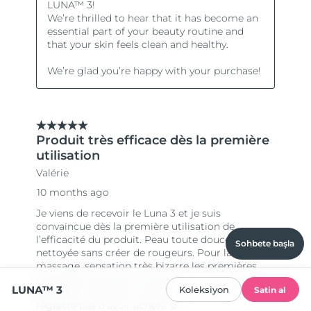
Sohbete başla
LUNA™ 3
Koleksiyon
Satin al