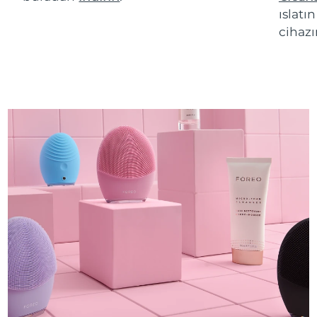
ıslatı
cihazı