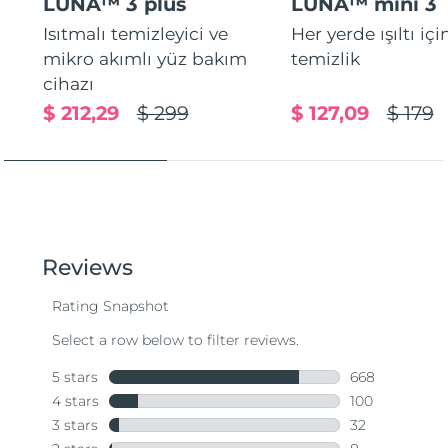
LUNA™ 3 plus
LUNA™ mini 3
Isıtmalı temizleyici ve
Her yerde ışıltı içi
mikro akımlı yüz bakım
temizlik
cihazı
$ 212,29
$ 299
$ 127,09
$ 179