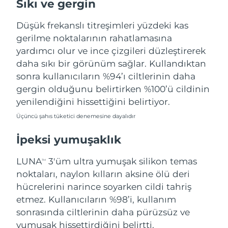
Sıkı ve gergin
Tahmini teslim tarihi
Porto Riko
11/08/2026
Düşük frekanslı titreşimleri yüzdeki kas
Tahmini teslim tarihi
Katar
gerilme noktalarının rahatlamasına
10/08/2026
yardımcı olur ve ince çizgileri düzleştirerek
daha sıkı bir görünüm sağlar. Kullandıktan
Tahmini teslim tarihi
Reunion
14/08/2026
sonra kullanıcıların %94’ı ciltlerinin daha
gergin olduğunu belirtirken %100’ü cildinin
Tahmini teslim tarihi
Romanya
yenilendiğini hissettiğini belirtiyor.
09/08/2026
Üçüncü şahıs tüketici denemesine dayalıdır
Tahmini teslim tarihi
Rusya
17/08/2026
İpeksi yumuşaklık
Tahmini teslim tarihi
Suudi Arabistan
LUNA
3'üm ultra yumuşak silikon temas
TM
10/08/2026
noktaları, naylon kılların aksine ölü deri
Tahmini teslim tarihi
hücrelerini narince soyarken cildi tahriş
Singapur
11/08/2026
etmez. Kullanıcıların %98’i, kullanım
sonrasında ciltlerinin daha pürüzsüz ve
Tahmini teslim tarihi
Slovakya
yumuşak hissettirdiğini belirtti.
09/08/2026