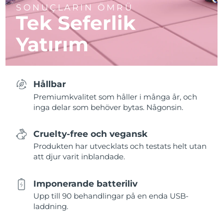
SONUÇLARIN ÖMRÜ
Tek Seferlik
Yatırım
Hållbar
Premiumkvalitet som håller i många år, och
inga delar som behöver bytas. Någonsin.
Cruelty-free och vegansk
Produkten har utvecklats och testats helt utan
att djur varit inblandade.
Imponerande batteriliv
Upp till 90 behandlingar på en enda USB-
laddning.