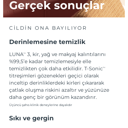
Gerçek sonuçlar
Tahmini teslim tarihi
İsrail
13/08/2026
Tahmini teslim tarihi
İtalya
CİLDİN ONA BAYILIYOR
09/08/2026
Derinlemesine temizlik
Tahmini teslim tarihi
Japonya
12/08/2026
LUNA
3, kir, yağ ve makyaj kalıntılarını
TM
Tahmini teslim tarihi
%99,5’e kadar temizlemesiyle elle
Jersey
14/08/2026
temizlikten çok daha etkilidir. T-Sonic
TM
titreşimleri gözenekleri geçici olarak
Tahmini teslim tarihi
Kazakistan
11/08/2026
inceltip derinliklerdeki kirleri çıkararak
çatlak oluşma riskini azaltır ve yüzünüze
Tahmini teslim tarihi
Kuveyt
daha genç bir görünüm kazandırır.
09/08/2026
Üçüncü şahıs klinik deneylerine dayalıdır
Tahmini teslim tarihi
Letonya
09/08/2026
Sıkı ve gergin