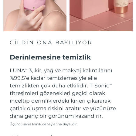
Tahmini teslim tarihi
Hollanda
09/08/2026
Tahmini teslim tarihi
Yeni Zelanda
09/08/2026
CİLDİN ONA BAYILIYOR
Tahmini teslim tarihi
Norveç
09/08/2026
Derinlemesine temizlik
Tahmini teslim tarihi
Umman
LUNA
3, kir, yağ ve makyaj kalıntılarını
12/08/2026
TM
%99,5’e kadar temizlemesiyle elle
Tahmini teslim tarihi
temizlikten çok daha etkilidir. T-Sonic
Filipinler
TM
12/08/2026
titreşimleri gözenekleri geçici olarak
inceltip derinliklerdeki kirleri çıkararak
Tahmini teslim tarihi
Polonya
10/08/2026
çatlak oluşma riskini azaltır ve yüzünüze
daha genç bir görünüm kazandırır.
Tahmini teslim tarihi
Portekiz
09/08/2026
Üçüncü şahıs klinik deneylerine dayalıdır