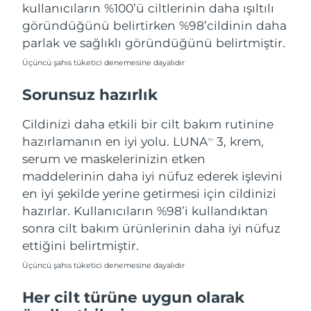
Tahmini teslim tarihi
kullanıcıların %100’ü ciltlerinin daha ışıltılı
Tayland
13/08/2026
göründüğünü belirtirken %98’cildinin daha
parlak ve sağlıklı göründüğünü belirtmiştir.
Tahmini teslim tarihi
Türkiye
10/08/2026
Üçüncü şahıs tüketici denemesine dayalıdır
Birleşik Arap
Sorunsuz hazırlık
Tahmini teslim tarihi
Emirlikleri
10/08/2026
Cildinizi daha etkili bir cilt bakım rutinine
Tahmini teslim tarihi
hazırlamanın en iyi yolu. LUNA
3, krem,
Birleşik Krallık
TM
09/08/2026
serum ve maskelerinizin etken
maddelerinin daha iyi nüfuz ederek işlevini
Amerika Birleşik
Tahmini teslim tarihi
en iyi şekilde yerine getirmesi için cildinizi
Devletleri
10/08/2026
hazırlar. Kullanıcıların %98’i kullandıktan
Tahmini teslim tarihi
sonra cilt bakım ürünlerinin daha iyi nüfuz
Özbekistan
14/08/2026
ettiğini belirtmiştir.
Tahmini teslim tarihi
Üçüncü şahıs tüketici denemesine dayalıdır
Vietnam
15/08/2026
Her cilt türüne uygun olarak