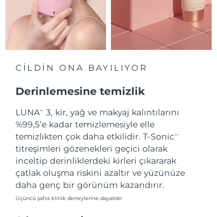
Slovakya
Tahmini teslim tarihi
8/12/26
Slovenya
Tahmini teslim tarihi
8/12/26
Güney Afrika
Tahmini teslim tarihi
8/20/26
CİLDİN ONA BAYILIYOR
Güney Kore
Tahmini teslim tarihi
8/14/26
Derinlemesine temizlik
İspanya
LUNA
3, kir, yağ ve makyaj kalıntılarını
Tahmini teslim tarihi
8/12/26
TM
%99,5’e kadar temizlemesiyle elle
İsveç
Tahmini teslim tarihi
8/12/26
temizlikten çok daha etkilidir. T-Sonic
TM
titreşimleri gözenekleri geçici olarak
İsviçre
Tahmini teslim tarihi
8/12/26
inceltip derinliklerdeki kirleri çıkararak
çatlak oluşma riskini azaltır ve yüzünüze
Tayvan
Tahmini teslim tarihi
8/17/26
daha genç bir görünüm kazandırır.
Üçüncü şahıs klinik deneylerine dayalıdır
Tayland
Tahmini teslim tarihi
8/16/26