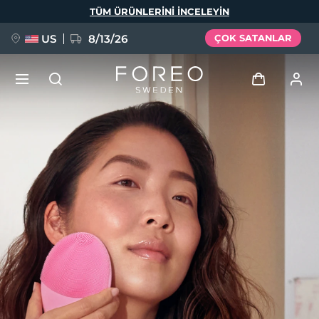
Ana
TÜM ÜRÜNLERINI INCELEYIN
içeriğe
atla
US
8/13/26
ÇOK SATANLAR
YENİ
Giriş
Dil Seçimi
BREAKING NEWS
Kullanici profi̇li̇
English
Deutsch
Español
Cihazlarım
FAQ™ Pure Beauty-Tech Elixir
Français
Italiano
Português
Siparişlerim
Polski
Svenska
Русский
Türkçe
简体中文
繁體中文
Adresim
issa™ Teeth Whitening Set
Aboneliklerim