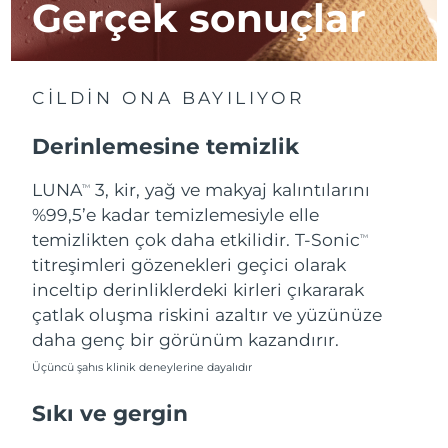
Gerçek sonuçlar
Çin Makao ÖİB
Tahmini teslim tarihi
8/14/26
Malezya
Tahmini teslim tarihi
8/15/26
CİLDİN ONA BAYILIYOR
Malta
Tahmini teslim tarihi
8/12/26
Derinlemesine temizlik
Meksika
Tahmini teslim tarihi
8/16/26
LUNA
3, kir, yağ ve makyaj kalıntılarını
TM
%99,5’e kadar temizlemesiyle elle
Monako
Tahmini teslim tarihi
8/13/26
temizlikten çok daha etkilidir. T-Sonic
TM
titreşimleri gözenekleri geçici olarak
Hollanda
Tahmini teslim tarihi
8/12/26
inceltip derinliklerdeki kirleri çıkararak
çatlak oluşma riskini azaltır ve yüzünüze
Yeni Zelanda
Tahmini teslim tarihi
8/12/26
daha genç bir görünüm kazandırır.
Üçüncü şahıs klinik deneylerine dayalıdır
Norveç
Tahmini teslim tarihi
8/12/26
Sıkı ve gergin
Umman
Tahmini teslim tarihi
8/15/26