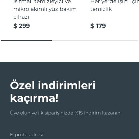
Isıtmalı temizleyici ve
Her yerde ışıltı içi
mikro akımlı yüz bakım
temizlik
cihazı
$ 299
$ 179
Özel indirimleri
kaçırma!
Üye olun ve ilk siparişinizde %15 indirim kazanın!
E-posta adresi