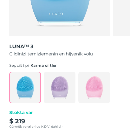
LUNA™ 3
Cildinizi temizlemenin en hijyenik yolu
Seç cilt tipi:
Karma ciltler
Stokta var
$ 219
Gümrük vergileri ve K.D.V. dahildir.