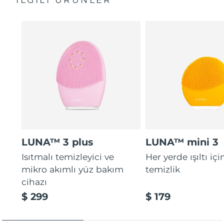
Ultra yumuşak temas noktaları aşındırmadan ölü deri
2 yıl garanti (İspanya, Portekiz, İsveç: 3 yıl garanti)
hücrelerini narince temizler.
16 yoğunluk, ergonomik ve hafif tasarım, uygulama
destekli terapi rutinleri.
LUNA™ 3 plus
LUNA™ mini 3
Isıtmalı temizleyici ve
Her yerde ışıltı içi
mikro akımlı yüz bakım
temizlik
cihazı
$ 299
$ 179