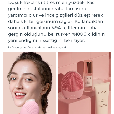
Düşük frekanslı titreşimleri yüzdeki kas
Filipinler
Tahmini teslim tarihi
8/15/26
gerilme noktalarının rahatlamasına
yardımcı olur ve ince çizgileri düzleştirerek
Polonya
Tahmini teslim tarihi
8/13/26
daha sıkı bir görünüm sağlar. Kullandıktan
sonra kullanıcıların %94’ı ciltlerinin daha
Portekiz
Tahmini teslim tarihi
8/12/26
gergin olduğunu belirtirken %100’ü cildinin
yenilendiğini hissettiğini belirtiyor.
Porto Riko
Tahmini teslim tarihi
8/14/26
Üçüncü şahıs tüketici denemesine dayalıdır
Katar
Tahmini teslim tarihi
8/13/26
Reunion
Tahmini teslim tarihi
8/17/26
Romanya
Tahmini teslim tarihi
8/12/26
Rusya
Tahmini teslim tarihi
8/20/26
Suudi Arabistan
Tahmini teslim tarihi
8/13/26
Singapur
Tahmini teslim tarihi
8/14/26