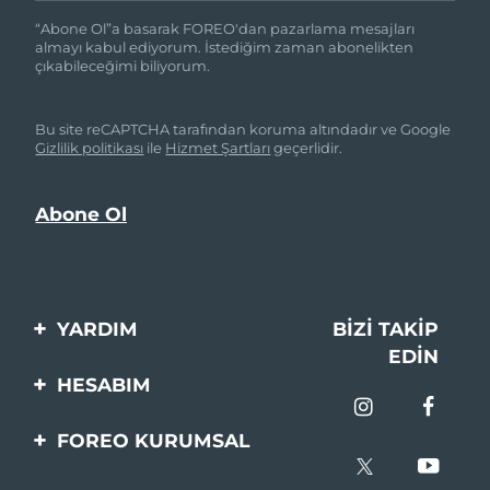
“Abone Ol”a basarak FOREO'dan pazarlama mesajları
almayı kabul ediyorum. İstediğim zaman abonelikten
çıkabileceğimi biliyorum.
Bu site reCAPTCHA tarafından koruma altındadır ve Google
Gizlilik politikası
ile
Hizmet Şartları
geçerlidir.
YARDIM
BIZI TAKIP
EDIN
Bi̇zi̇mle İleti̇şi̇me Geçi̇n
HESABIM
Si̇pari̇şler & Sevki̇yat
Ürün Kaydı
FOREO KURUMSAL
Garanti̇ & İade
Destek
FOREO Hakkinda