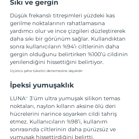
Sıkı ve gergin
Türkiye
Tahmini teslim tarihi
8/13/26
Düşük frekanslı titreşimleri yüzdeki kas
Birleşik Arap
gerilme noktalarının rahatlamasına
Tahmini teslim tarihi
8/13/26
Emirlikleri
yardımcı olur ve ince çizgileri düzleştirerek
daha sıkı bir görünüm sağlar. Kullandıktan
Birleşik Krallık
Tahmini teslim tarihi
8/12/26
sonra kullanıcıların %94’ı ciltlerinin daha
gergin olduğunu belirtirken %100’ü cildinin
Amerika Birleşik
Tahmini teslim tarihi
8/13/26
yenilendiğini hissettiğini belirtiyor.
Devletleri
Üçüncü şahıs tüketici denemesine dayalıdır
Özbekistan
Tahmini teslim tarihi
8/17/26
İpeksi yumuşaklık
Vietnam
Tahmini teslim tarihi
8/18/26
LUNA
3'üm ultra yumuşak silikon temas
TM
noktaları, naylon kılların aksine ölü deri
hücrelerini narince soyarken cildi tahriş
etmez. Kullanıcıların %98’i, kullanım
sonrasında ciltlerinin daha pürüzsüz ve
yumuşak hissettirdiğini belirtti.