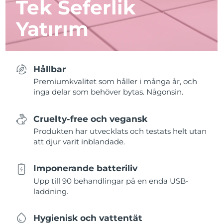
Tek Seferlik
Yatırım
Hållbar
Premiumkvalitet som håller i många år, och
inga delar som behöver bytas. Någonsin.
Cruelty-free och vegansk
Produkten har utvecklats och testats helt utan
att djur varit inblandade.
Imponerande batteriliv
Upp till 90 behandlingar på en enda USB-
laddning.
Hygienisk och vattentät