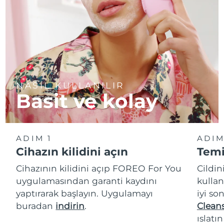
NASIL KULLANILIR
Basit ve kolay
ADIM 1
ADIM
Cihazın kilidini açın
Temi
Cihazının kilidini açıp FOREO For You
Cildi
uygulamasından garanti kaydını
kullan
yaptırarak başlayın. Uygulamayı
iyi so
buradan
indirin
.
Cleans
ıslatı