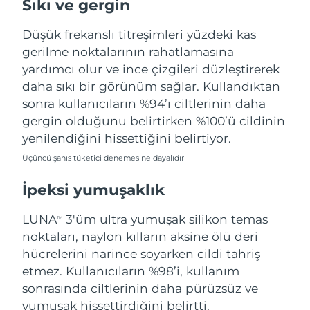
Sıkı ve gergin
Türkiye
Tahmini teslim tarihi
8/10/26
Düşük frekanslı titreşimleri yüzdeki kas
Birleşik Arap
gerilme noktalarının rahatlamasına
Tahmini teslim tarihi
8/10/26
Emirlikleri
yardımcı olur ve ince çizgileri düzleştirerek
daha sıkı bir görünüm sağlar. Kullandıktan
Birleşik Krallık
Tahmini teslim tarihi
8/9/26
sonra kullanıcıların %94’ı ciltlerinin daha
gergin olduğunu belirtirken %100’ü cildinin
Amerika Birleşik
Tahmini teslim tarihi
8/10/26
yenilendiğini hissettiğini belirtiyor.
Devletleri
Üçüncü şahıs tüketici denemesine dayalıdır
Özbekistan
Tahmini teslim tarihi
8/14/26
İpeksi yumuşaklık
Vietnam
Tahmini teslim tarihi
8/15/26
LUNA
3'üm ultra yumuşak silikon temas
TM
noktaları, naylon kılların aksine ölü deri
hücrelerini narince soyarken cildi tahriş
etmez. Kullanıcıların %98’i, kullanım
sonrasında ciltlerinin daha pürüzsüz ve
yumuşak hissettirdiğini belirtti.