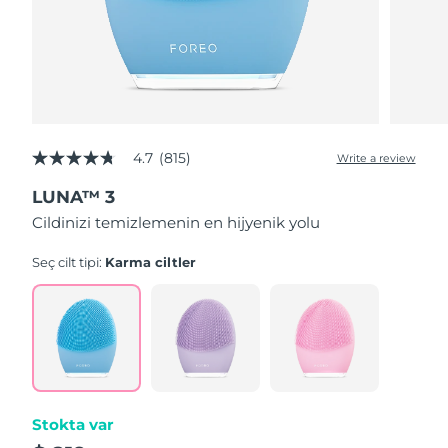
4.7
(815)
Write a review
4.7
out
LUNA™ 3
of
5
Cildinizi temizlemenin en hijyenik yolu
stars,
average
rating
Seç cilt tipi:
Karma ciltler
value.
Read
815
Reviews.
Same
page
link.
Stokta var