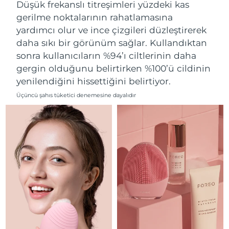
Düşük frekanslı titreşimleri yüzdeki kas
Filipinler
Tahmini teslim tarihi
8/12/26
gerilme noktalarının rahatlamasına
yardımcı olur ve ince çizgileri düzleştirerek
Polonya
Tahmini teslim tarihi
8/10/26
daha sıkı bir görünüm sağlar. Kullandıktan
sonra kullanıcıların %94’ı ciltlerinin daha
Portekiz
Tahmini teslim tarihi
8/9/26
gergin olduğunu belirtirken %100’ü cildinin
yenilendiğini hissettiğini belirtiyor.
Porto Riko
Tahmini teslim tarihi
8/11/26
Üçüncü şahıs tüketici denemesine dayalıdır
Katar
Tahmini teslim tarihi
8/10/26
Reunion
Tahmini teslim tarihi
8/14/26
Romanya
Tahmini teslim tarihi
8/9/26
Rusya
Tahmini teslim tarihi
8/17/26
Suudi Arabistan
Tahmini teslim tarihi
8/10/26
Singapur
Tahmini teslim tarihi
8/11/26