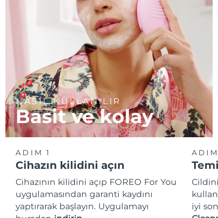
NASIL KULLANILIR
Basit ve kolay
ADIM 1
ADIM
Cihazın kilidini açın
Temi
Cihazının kilidini açıp FOREO For You
Cildi
uygulamasından garanti kaydını
kullan
yaptırarak başlayın. Uygulamayı
iyi so