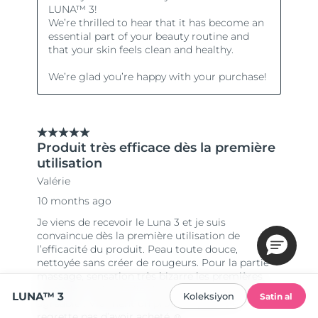
LUNA™ 3
Koleksiyon
Satin al