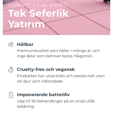
SONUÇLARIN ÖMRÜ
Tek Seferlik
Yatırım
Hållbar
Premiumkvalitet som håller i många år, och
inga delar som behöver bytas. Någonsin.
Cruelty-free och vegansk
Produkten har utvecklats och testats helt utan
att djur varit inblandade.
Imponerande batteriliv
Upp till 90 behandlingar på en enda USB-
laddning.