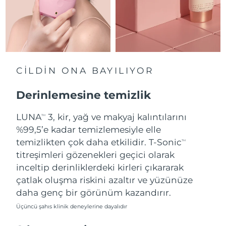
Slovakya
Tahmini teslim tarihi
8/9/26
Slovenya
Tahmini teslim tarihi
8/9/26
Güney Afrika
Tahmini teslim tarihi
8/17/26
CİLDİN ONA BAYILIYOR
Güney Kore
Tahmini teslim tarihi
8/11/26
Derinlemesine temizlik
İspanya
LUNA
3, kir, yağ ve makyaj kalıntılarını
Tahmini teslim tarihi
8/9/26
TM
%99,5’e kadar temizlemesiyle elle
İsveç
Tahmini teslim tarihi
8/9/26
temizlikten çok daha etkilidir. T-Sonic
TM
titreşimleri gözenekleri geçici olarak
İsviçre
Tahmini teslim tarihi
8/9/26
inceltip derinliklerdeki kirleri çıkararak
çatlak oluşma riskini azaltır ve yüzünüze
Tayvan
Tahmini teslim tarihi
8/14/26
daha genç bir görünüm kazandırır.
Üçüncü şahıs klinik deneylerine dayalıdır
Tayland
Tahmini teslim tarihi
8/13/26