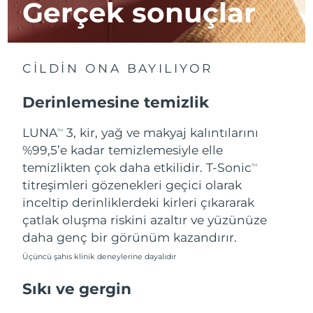
Gerçek sonuçlar
Çin Makao ÖİB
Tahmini teslim tarihi
8/11/26
Malezya
Tahmini teslim tarihi
8/12/26
CİLDİN ONA BAYILIYOR
Malta
Tahmini teslim tarihi
8/9/26
Derinlemesine temizlik
Meksika
Tahmini teslim tarihi
8/13/26
LUNA
3, kir, yağ ve makyaj kalıntılarını
TM
%99,5’e kadar temizlemesiyle elle
Monako
Tahmini teslim tarihi
8/10/26
temizlikten çok daha etkilidir. T-Sonic
TM
titreşimleri gözenekleri geçici olarak
Hollanda
Tahmini teslim tarihi
8/9/26
inceltip derinliklerdeki kirleri çıkararak
çatlak oluşma riskini azaltır ve yüzünüze
Yeni Zelanda
Tahmini teslim tarihi
8/9/26
daha genç bir görünüm kazandırır.
Üçüncü şahıs klinik deneylerine dayalıdır
Norveç
Tahmini teslim tarihi
8/9/26
Sıkı ve gergin
Umman
Tahmini teslim tarihi
8/12/26