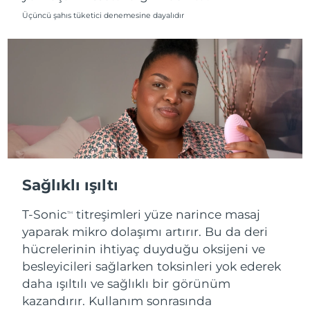
Üçüncü şahıs tüketici denemesine dayalıdır
Tahmini teslim tarihi
Slovenya
10/08/2026
Tahmini teslim tarihi
Güney Afrika
18/08/2026
Tahmini teslim tarihi
Güney Kore
12/08/2026
Tahmini teslim tarihi
İspanya
10/08/2026
Sağlıklı ışıltı
Tahmini teslim tarihi
İsveç
10/08/2026
T-Sonic
titreşimleri yüze narince masaj
TM
yaparak mikro dolaşımı artırır. Bu da deri
Tahmini teslim tarihi
İsviçre
10/08/2026
hücrelerinin ihtiyaç duyduğu oksijeni ve
besleyicileri sağlarken toksinleri yok ederek
Tahmini teslim tarihi
Tayvan
daha ışıltılı ve sağlıklı bir görünüm
15/08/2026
kazandırır. Kullanım sonrasında