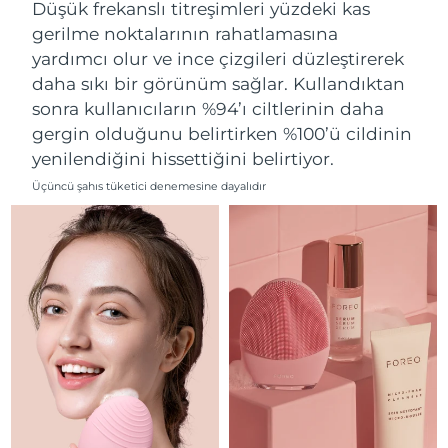
Tahmini teslim tarihi
Düşük frekanslı titreşimleri yüzdeki kas
Lübnan
11/08/2026
gerilme noktalarının rahatlamasına
yardımcı olur ve ince çizgileri düzleştirerek
Tahmini teslim tarihi
Litvanya
10/08/2026
daha sıkı bir görünüm sağlar. Kullandıktan
sonra kullanıcıların %94’ı ciltlerinin daha
Tahmini teslim tarihi
Lüksemburg
gergin olduğunu belirtirken %100’ü cildinin
10/08/2026
yenilendiğini hissettiğini belirtiyor.
Tahmini teslim tarihi
Çin Makao ÖİB
Üçüncü şahıs tüketici denemesine dayalıdır
12/08/2026
Tahmini teslim tarihi
Malezya
13/08/2026
Tahmini teslim tarihi
Malta
10/08/2026
Tahmini teslim tarihi
Meksika
14/08/2026
Tahmini teslim tarihi
Monako
11/08/2026