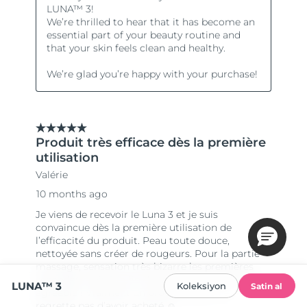
LUNA™ 3
Koleksiyon
Satin al