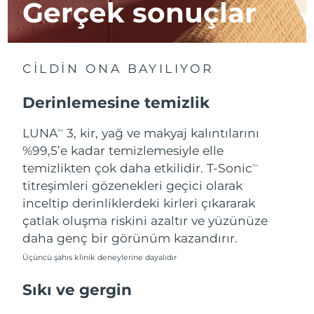
Gerçek sonuçlar
Tahmini teslim tarihi
İsrail
14/08/2026
Tahmini teslim tarihi
İtalya
CİLDİN ONA BAYILIYOR
10/08/2026
Derinlemesine temizlik
Tahmini teslim tarihi
Japonya
13/08/2026
LUNA
3, kir, yağ ve makyaj kalıntılarını
TM
Tahmini teslim tarihi
%99,5’e kadar temizlemesiyle elle
Jersey
15/08/2026
temizlikten çok daha etkilidir. T-Sonic
TM
titreşimleri gözenekleri geçici olarak
Tahmini teslim tarihi
Kazakistan
12/08/2026
inceltip derinliklerdeki kirleri çıkararak
çatlak oluşma riskini azaltır ve yüzünüze
Tahmini teslim tarihi
Kuveyt
daha genç bir görünüm kazandırır.
10/08/2026
Üçüncü şahıs klinik deneylerine dayalıdır
Tahmini teslim tarihi
Letonya
10/08/2026
Sıkı ve gergin