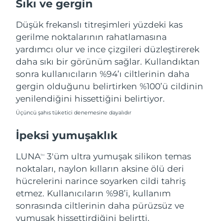
Sıkı ve gergin
Tahmini teslim tarihi
Porto Riko
12/08/2026
Düşük frekanslı titreşimleri yüzdeki kas
Tahmini teslim tarihi
Katar
gerilme noktalarının rahatlamasına
11/08/2026
yardımcı olur ve ince çizgileri düzleştirerek
daha sıkı bir görünüm sağlar. Kullandıktan
Tahmini teslim tarihi
Reunion
15/08/2026
sonra kullanıcıların %94’ı ciltlerinin daha
gergin olduğunu belirtirken %100’ü cildinin
Tahmini teslim tarihi
Romanya
yenilendiğini hissettiğini belirtiyor.
10/08/2026
Üçüncü şahıs tüketici denemesine dayalıdır
Tahmini teslim tarihi
Rusya
18/08/2026
İpeksi yumuşaklık
Tahmini teslim tarihi
Suudi Arabistan
LUNA
3'üm ultra yumuşak silikon temas
TM
11/08/2026
noktaları, naylon kılların aksine ölü deri
Tahmini teslim tarihi
hücrelerini narince soyarken cildi tahriş
Singapur
12/08/2026
etmez. Kullanıcıların %98’i, kullanım
sonrasında ciltlerinin daha pürüzsüz ve
Tahmini teslim tarihi
Slovakya
yumuşak hissettirdiğini belirtti.
10/08/2026