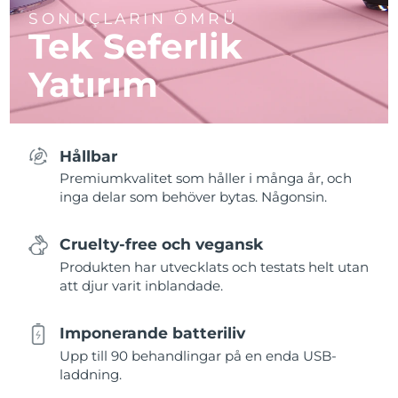
SONUÇLARIN ÖMRÜ
Tek Seferlik
Yatırım
Hållbar
Premiumkvalitet som håller i många år, och
inga delar som behöver bytas. Någonsin.
Cruelty-free och vegansk
Produkten har utvecklats och testats helt utan
att djur varit inblandade.
Imponerande batteriliv
Upp till 90 behandlingar på en enda USB-
laddning.