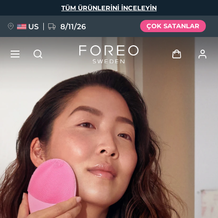
Ana
TÜM ÜRÜNLERINI INCELEYIN
içeriğe
atla
US
8/11/26
ÇOK SATANLAR
YENİ
Giriş
Dil Seçimi
BREAKING NEWS
Kullanici profi̇li̇
English
Deutsch
Español
Cihazlarım
FAQ™ Pure Beauty-Tech Elixir
Français
Italiano
Português
Siparişlerim
Polski
Svenska
Русский
Türkçe
简体中文
繁體中文
Adresim
issa™ Teeth Whitening Set
Aboneliklerim