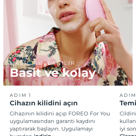
NASIL KULLANILIR
Basit ve kolay
ADIM 1
ADIM
Cihazın kilidini açın
Temi
Cihazının kilidini açıp FOREO For You
Cildi
uygulamasından garanti kaydını
kullan
yaptırarak başlayın. Uygulamayı
iyi so