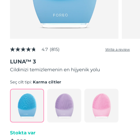
4.7
(815)
Write a review
4.7
out
LUNA™ 3
of
5
Cildinizi temizlemenin en hijyenik yolu
stars,
average
rating
Seç cilt tipi:
Karma ciltler
value.
Read
815
Reviews.
Same
page
link.
Stokta var