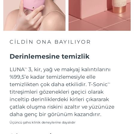
Tahmini teslim tarihi
Hollanda
10/08/2026
Tahmini teslim tarihi
Yeni Zelanda
10/08/2026
CİLDİN ONA BAYILIYOR
Tahmini teslim tarihi
Norveç
10/08/2026
Derinlemesine temizlik
Tahmini teslim tarihi
Umman
LUNA
3, kir, yağ ve makyaj kalıntılarını
13/08/2026
TM
%99,5’e kadar temizlemesiyle elle
Tahmini teslim tarihi
temizlikten çok daha etkilidir. T-Sonic
Filipinler
TM
13/08/2026
titreşimleri gözenekleri geçici olarak
inceltip derinliklerdeki kirleri çıkararak
Tahmini teslim tarihi
Polonya
11/08/2026
çatlak oluşma riskini azaltır ve yüzünüze
daha genç bir görünüm kazandırır.
Tahmini teslim tarihi
Portekiz
10/08/2026
Üçüncü şahıs klinik deneylerine dayalıdır