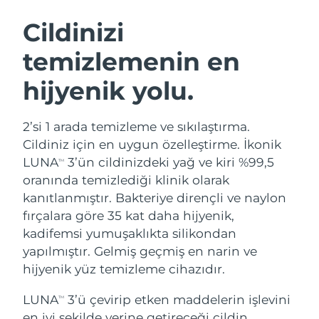
İSVEÇ GÜZELLIK RUTINI
Cildinizi
temizlemenin en
Tahmini teslim tarihi
Avustralya
13/08/2026
hijyenik yolu.
Yüz temizleme
Yüz sıkılaştırma
Tahmini teslim tarihi
Avusturya
LUNA™ 4 seti
BEAR™ 2 seti
10/08/2026
2’si 1 arada temizleme ve sıkılaştırma.
Anti-aging massage
Microcurrent toning
Cildiniz için en uygun özelleştirme. İkonik
Tahmini teslim tarihi
Bahreyn
11/08/2026
LUNA
3’ün cildinizdeki yağ ve kiri %99,5
TM
Nemlendirme
Ağız bakımı
oranında temizlediği klinik olarak
LUNA™ 4 Plus
BEAR™ 2 go
Tahmini teslim tarihi
Belçika
UFO™ 3 seti
issa™ 4
kanıtlanmıştır. Bakteriye dirençli ve naylon
10/08/2026
Massage, LED heating
Microcurrent toning on-the-go
FAQ™ YAŞLANMA KARŞITI BAKIM
fırçalara göre 35 kat daha hijyenik,
Deep facial hydration
Hybrid silicone sonic toothbrush
Tahmini teslim tarihi
kadifemsi yumuşaklıkta silikondan
Bermuda
16/08/2026
NEW
yapılmıştır. Gelmiş geçmiş en narin ve
LUNA™ 4 Men
BEAR™ 2 eyes & lips
UFO™ 3 LED
issa™ 4 plus
hijyenik yüz temizleme cihazıdır.
For men, anti-aging massage
Microcurrent line smoothing device
Tahmini teslim tarihi
Bosna-Hersek
Near-infrared and red light therapy
13/08/2026
Smart hybrid silicone sonic toothbrush
device
Yaşlanma karşıtı
LED bakım
LUNA
3’ü çevirip etken maddelerin işlevini
TM
Tahmini teslim tarihi
en iyi şekilde yerine getireceği cildin