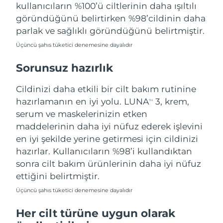
Tahmini teslim tarihi
kullanıcıların %100’ü ciltlerinin daha ışıltılı
Tayland
14/08/2026
göründüğünü belirtirken %98’cildinin daha
parlak ve sağlıklı göründüğünü belirtmiştir.
Tahmini teslim tarihi
Türkiye
11/08/2026
Üçüncü şahıs tüketici denemesine dayalıdır
Birleşik Arap
Sorunsuz hazırlık
Tahmini teslim tarihi
Emirlikleri
11/08/2026
Cildinizi daha etkili bir cilt bakım rutinine
Tahmini teslim tarihi
hazırlamanın en iyi yolu. LUNA
3, krem,
Birleşik Krallık
TM
10/08/2026
serum ve maskelerinizin etken
maddelerinin daha iyi nüfuz ederek işlevini
Amerika Birleşik
Tahmini teslim tarihi
en iyi şekilde yerine getirmesi için cildinizi
Devletleri
11/08/2026
hazırlar. Kullanıcıların %98’i kullandıktan
Tahmini teslim tarihi
sonra cilt bakım ürünlerinin daha iyi nüfuz
Özbekistan
15/08/2026
ettiğini belirtmiştir.
Tahmini teslim tarihi
Üçüncü şahıs tüketici denemesine dayalıdır
Vietnam
16/08/2026
Her cilt türüne uygun olarak