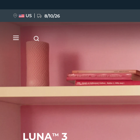
Ana
içeriğe
atla
US
8/10/26
YENİ
BREAKING NEWS
FAQ™ Pure Beauty-Tech Elixir
LUNA
3
TM