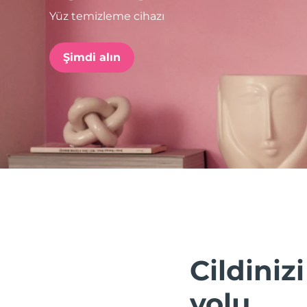
Yüz temizleme cihazı
issa™ Teeth Whitening Set
Şimdi alın
FAQ™ Dual LED Panel
POPÜLER
Özel teklifler
Çok satanlar
Cildiniz
yolu.