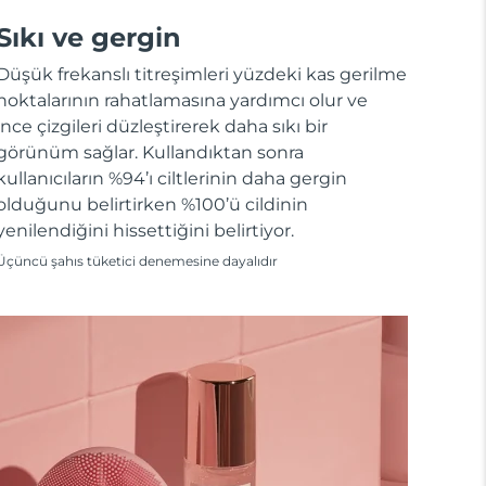
Sıkı ve gergin
Düşük frekanslı titreşimleri yüzdeki kas gerilme
noktalarının rahatlamasına yardımcı olur ve
ince çizgileri düzleştirerek daha sıkı bir
görünüm sağlar. Kullandıktan sonra
kullanıcıların %94’ı ciltlerinin daha gergin
olduğunu belirtirken %100’ü cildinin
yenilendiğini hissettiğini belirtiyor.
Üçüncü şahıs tüketici denemesine dayalıdır