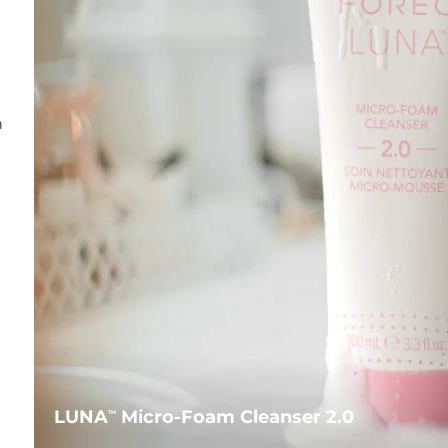
n
LUNA
Micro-Foam Cleanser 2.0
TM