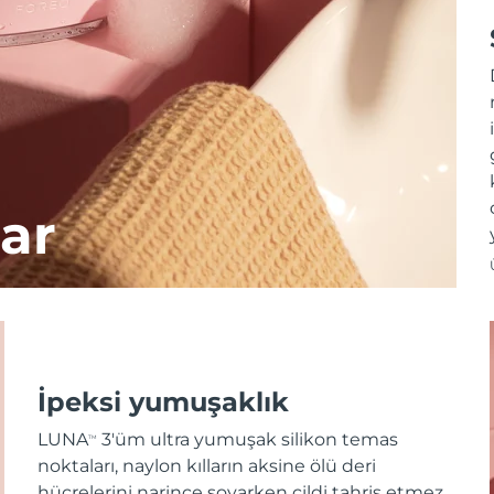
ar
İpeksi yumuşaklık
LUNA
3'üm ultra yumuşak silikon temas
TM
noktaları, naylon kılların aksine ölü deri
hücrelerini narince soyarken cildi tahriş etmez.