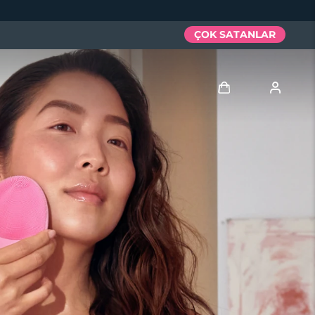
ÇOK SATANLAR
Giriş
Kullanici profi̇li̇
Cihazlarım
Siparişlerim
Adresim
Aboneliklerim