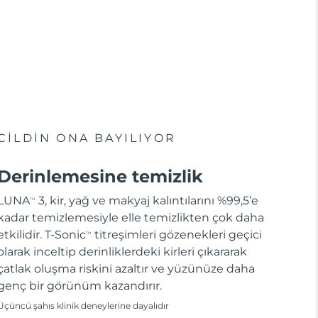
CİLDİN ONA BAYILIYOR
Derinlemesine temizlik
LUNA
3, kir, yağ ve makyaj kalıntılarını %99,5’e
TM
kadar temizlemesiyle elle temizlikten çok daha
etkilidir. T-Sonic
titreşimleri gözenekleri geçici
TM
olarak inceltip derinliklerdeki kirleri çıkararak
çatlak oluşma riskini azaltır ve yüzünüze daha
genç bir görünüm kazandırır.
Üçüncü şahıs klinik deneylerine dayalıdır