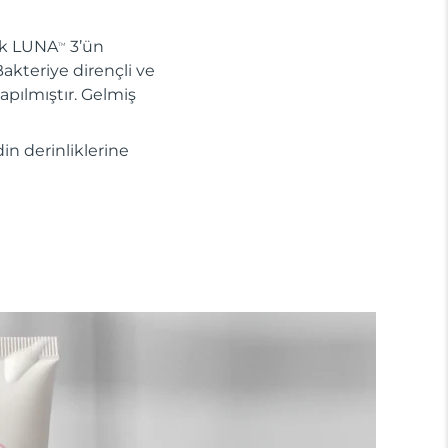
nik LUNA
3’ün
TM
Bakteriye dirençli ve
apılmıştır. Gelmiş
din derinliklerine