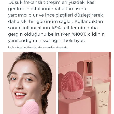
Tahmini teslim tarihi
Düşük frekanslı titreşimleri yüzdeki kas
Lübnan
09/08/2026
gerilme noktalarının rahatlamasına
yardımcı olur ve ince çizgileri düzleştirerek
Tahmini teslim tarihi
Litvanya
08/08/2026
daha sıkı bir görünüm sağlar. Kullandıktan
sonra kullanıcıların %94’ı ciltlerinin daha
Tahmini teslim tarihi
Lüksemburg
gergin olduğunu belirtirken %100’ü cildinin
08/08/2026
yenilendiğini hissettiğini belirtiyor.
Tahmini teslim tarihi
Çin Makao ÖİB
Üçüncü şahıs tüketici denemesine dayalıdır
10/08/2026
Tahmini teslim tarihi
Malezya
11/08/2026
Tahmini teslim tarihi
Malta
08/08/2026
Tahmini teslim tarihi
Meksika
12/08/2026
Tahmini teslim tarihi
Monako
09/08/2026