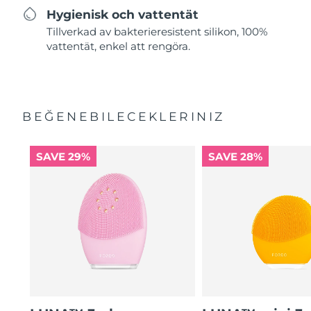
Hygienisk och vattentät
Tillverkad av bakterieresistent silikon, 100%
vattentät, enkel att rengöra.
BEĞENEBILECEKLERINIZ
SAVE 29%
SAVE 28%