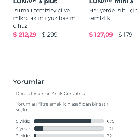
LUNA™ 3 plus
LUNA™ mini 3
Isıtmalı temizleyici ve
Her yerde ışıltı içi
mikro akımlı yüz bakım
temizlik
cihazı
$ 212,29
$ 299
$ 127,09
$ 179