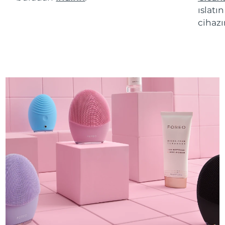
ıslatı
cihazı