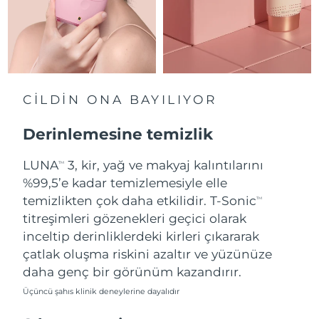
Tahmini teslim tarihi
Hollanda
08/08/2026
Tahmini teslim tarihi
Yeni Zelanda
08/08/2026
CİLDİN ONA BAYILIYOR
Tahmini teslim tarihi
Norveç
08/08/2026
Derinlemesine temizlik
Tahmini teslim tarihi
Umman
LUNA
3, kir, yağ ve makyaj kalıntılarını
11/08/2026
TM
%99,5’e kadar temizlemesiyle elle
Tahmini teslim tarihi
temizlikten çok daha etkilidir. T-Sonic
Filipinler
TM
11/08/2026
titreşimleri gözenekleri geçici olarak
inceltip derinliklerdeki kirleri çıkararak
Tahmini teslim tarihi
Polonya
09/08/2026
çatlak oluşma riskini azaltır ve yüzünüze
daha genç bir görünüm kazandırır.
Tahmini teslim tarihi
Portekiz
08/08/2026
Üçüncü şahıs klinik deneylerine dayalıdır