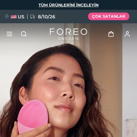
Ana
TÜM ÜRÜNLERINI INCELEYIN
içeriğe
atla
US
8/10/26
ÇOK SATANLAR
YENİ
Giriş
Dil Seçimi
BREAKING NEWS
Kullanici profi̇li̇
English
Deutsch
Español
Cihazlarım
FAQ™ Pure Beauty-Tech Elixir
Français
Italiano
Português
Siparişlerim
Polski
Svenska
Русский
Türkçe
简体中文
繁體中文
Adresim
issa™ Teeth Whitening Set
Aboneliklerim