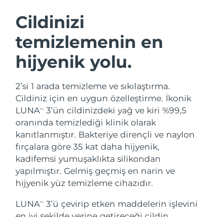
İSVEÇ GÜZELLIK RUTINI
Cildinizi
temizlemenin en
Tahmini teslim tarihi
Avustralya
11/08/2026
hijyenik yolu.
Yüz temizleme
Yüz sıkılaştırma
Tahmini teslim tarihi
Avusturya
LUNA™ 4 seti
BEAR™ 2 seti
08/08/2026
2’si 1 arada temizleme ve sıkılaştırma.
Anti-aging massage
Microcurrent toning
Cildiniz için en uygun özelleştirme. İkonik
Tahmini teslim tarihi
Bahreyn
09/08/2026
LUNA
3’ün cildinizdeki yağ ve kiri %99,5
TM
Nemlendirme
Ağız bakımı
oranında temizlediği klinik olarak
LUNA™ 4 Plus
BEAR™ 2 go
Tahmini teslim tarihi
Belçika
UFO™ 3 seti
issa™ 4
kanıtlanmıştır. Bakteriye dirençli ve naylon
08/08/2026
Massage, LED heating
Microcurrent toning on-the-go
FAQ™ YAŞLANMA KARŞITI BAKIM
fırçalara göre 35 kat daha hijyenik,
Deep facial hydration
Hybrid silicone sonic toothbrush
Tahmini teslim tarihi
kadifemsi yumuşaklıkta silikondan
Bermuda
14/08/2026
NEW
yapılmıştır. Gelmiş geçmiş en narin ve
LUNA™ 4 Men
BEAR™ 2 eyes & lips
UFO™ 3 LED
issa™ 4 plus
hijyenik yüz temizleme cihazıdır.
For men, anti-aging massage
Microcurrent line smoothing device
Tahmini teslim tarihi
Bosna-Hersek
Near-infrared and red light therapy
11/08/2026
Smart hybrid silicone sonic toothbrush
device
Yaşlanma karşıtı
LED bakım
LUNA
3’ü çevirip etken maddelerin işlevini
TM
Tahmini teslim tarihi
en iyi şekilde yerine getireceği cildin