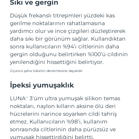
Sıkı ve gergin
Tahmini teslim tarihi
Porto Riko
10/08/2026
Düşük frekanslı titreşimleri yüzdeki kas
Tahmini teslim tarihi
Katar
gerilme noktalarının rahatlamasına
09/08/2026
yardımcı olur ve ince çizgileri düzleştirerek
daha sıkı bir görünüm sağlar. Kullandıktan
Tahmini teslim tarihi
Reunion
13/08/2026
sonra kullanıcıların %94’ı ciltlerinin daha
gergin olduğunu belirtirken %100’ü cildinin
Tahmini teslim tarihi
Romanya
yenilendiğini hissettiğini belirtiyor.
08/08/2026
Üçüncü şahıs tüketici denemesine dayalıdır
Tahmini teslim tarihi
Rusya
16/08/2026
İpeksi yumuşaklık
Tahmini teslim tarihi
Suudi Arabistan
LUNA
3'üm ultra yumuşak silikon temas
TM
09/08/2026
noktaları, naylon kılların aksine ölü deri
Tahmini teslim tarihi
hücrelerini narince soyarken cildi tahriş
Singapur
10/08/2026
etmez. Kullanıcıların %98’i, kullanım
sonrasında ciltlerinin daha pürüzsüz ve
Tahmini teslim tarihi
Slovakya
yumuşak hissettirdiğini belirtti.
08/08/2026