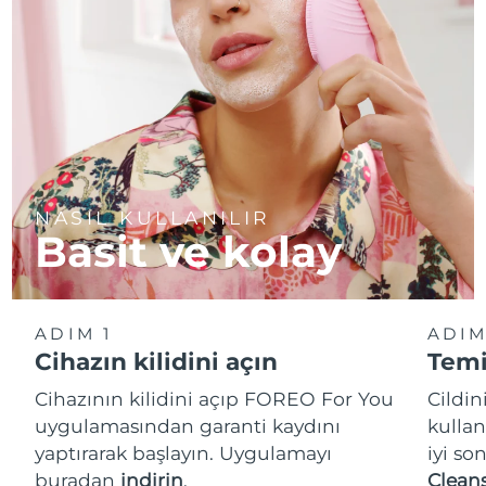
NASIL KULLANILIR
Basit ve kolay
ADIM 1
ADIM
Cihazın kilidini açın
Temi
Cihazının kilidini açıp FOREO For You
Cildi
uygulamasından garanti kaydını
kullan
yaptırarak başlayın. Uygulamayı
iyi so
buradan
indirin
.
Cleans