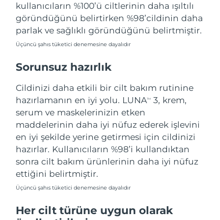
Tahmini teslim tarihi
kullanıcıların %100’ü ciltlerinin daha ışıltılı
Tayland
12/08/2026
göründüğünü belirtirken %98’cildinin daha
parlak ve sağlıklı göründüğünü belirtmiştir.
Tahmini teslim tarihi
Türkiye
09/08/2026
Üçüncü şahıs tüketici denemesine dayalıdır
Birleşik Arap
Sorunsuz hazırlık
Tahmini teslim tarihi
Emirlikleri
09/08/2026
Cildinizi daha etkili bir cilt bakım rutinine
Tahmini teslim tarihi
hazırlamanın en iyi yolu. LUNA
3, krem,
Birleşik Krallık
TM
08/08/2026
serum ve maskelerinizin etken
maddelerinin daha iyi nüfuz ederek işlevini
Amerika Birleşik
Tahmini teslim tarihi
en iyi şekilde yerine getirmesi için cildinizi
Devletleri
09/08/2026
hazırlar. Kullanıcıların %98’i kullandıktan
Tahmini teslim tarihi
sonra cilt bakım ürünlerinin daha iyi nüfuz
Özbekistan
13/08/2026
ettiğini belirtmiştir.
Tahmini teslim tarihi
Üçüncü şahıs tüketici denemesine dayalıdır
Vietnam
14/08/2026
Her cilt türüne uygun olarak