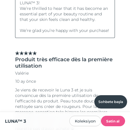
Sohbete başla
LUNA™ 3
Koleksiyon
Satin al