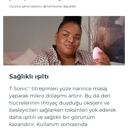
Üçüncü şahıs tüketici denemesine dayalıdır
Tahmini teslim tarihi
Slovenya
08/08/2026
Tahmini teslim tarihi
Güney Afrika
16/08/2026
Tahmini teslim tarihi
Güney Kore
10/08/2026
Tahmini teslim tarihi
İspanya
08/08/2026
Sağlıklı ışıltı
Tahmini teslim tarihi
İsveç
08/08/2026
T-Sonic
titreşimleri yüze narince masaj
TM
yaparak mikro dolaşımı artırır. Bu da deri
Tahmini teslim tarihi
İsviçre
08/08/2026
hücrelerinin ihtiyaç duyduğu oksijeni ve
besleyicileri sağlarken toksinleri yok ederek
Tahmini teslim tarihi
Tayvan
daha ışıltılı ve sağlıklı bir görünüm
13/08/2026
kazandırır. Kullanım sonrasında