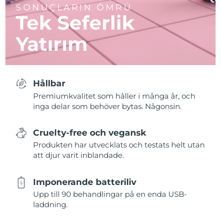
SONUÇLARIN ÖMRÜ
Tek Seferlik
Yatırım
Hållbar
Premiumkvalitet som håller i många år, och
inga delar som behöver bytas. Någonsin.
Cruelty-free och vegansk
Produkten har utvecklats och testats helt utan
att djur varit inblandade.
Imponerande batteriliv
Upp till 90 behandlingar på en enda USB-
laddning.