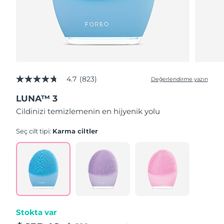
4.7
(823)
Değerlendirme yazın
5
üzerinden
LUNA™ 3
4.7
yıldız,
Cildinizi temizlemenin en hijyenik yolu
ortalama
puan
değeri.
Seç cilt tipi:
Karma ciltler
Read
823
Reviews.
Aynı
sayfa
bağlantısı.
Stokta var