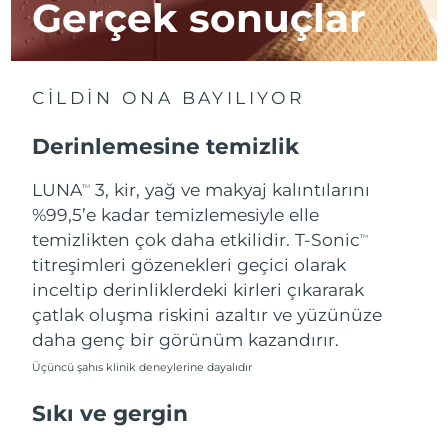
Gerçek sonuçlar
Tahmini teslim tarihi
İsrail
12/08/2026
Tahmini teslim tarihi
İtalya
CİLDİN ONA BAYILIYOR
08/08/2026
Derinlemesine temizlik
Tahmini teslim tarihi
Japonya
11/08/2026
LUNA
3, kir, yağ ve makyaj kalıntılarını
TM
Tahmini teslim tarihi
%99,5’e kadar temizlemesiyle elle
Jersey
13/08/2026
temizlikten çok daha etkilidir. T-Sonic
TM
titreşimleri gözenekleri geçici olarak
Tahmini teslim tarihi
Kazakistan
10/08/2026
inceltip derinliklerdeki kirleri çıkararak
çatlak oluşma riskini azaltır ve yüzünüze
Tahmini teslim tarihi
Kuveyt
daha genç bir görünüm kazandırır.
08/08/2026
Üçüncü şahıs klinik deneylerine dayalıdır
Tahmini teslim tarihi
Letonya
08/08/2026
Sıkı ve gergin