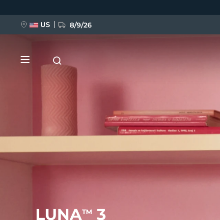
Ana
içeriğe
atla
US
8/9/26
YENİ
BREAKING NEWS
FAQ™ Pure Beauty-Tech Elixir
LUNA
3
TM