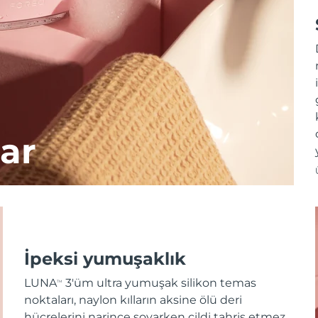
ar
İpeksi yumuşaklık
LUNA
3'üm ultra yumuşak silikon temas
TM
noktaları, naylon kılların aksine ölü deri
hücrelerini narince soyarken cildi tahriş etmez.