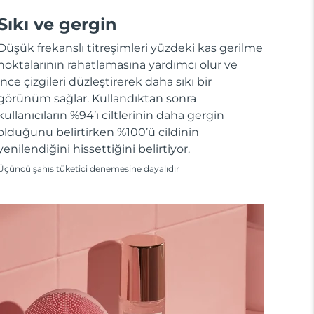
Sıkı ve gergin
Düşük frekanslı titreşimleri yüzdeki kas gerilme
noktalarının rahatlamasına yardımcı olur ve
ince çizgileri düzleştirerek daha sıkı bir
görünüm sağlar. Kullandıktan sonra
kullanıcıların %94’ı ciltlerinin daha gergin
olduğunu belirtirken %100’ü cildinin
yenilendiğini hissettiğini belirtiyor.
Üçüncü şahıs tüketici denemesine dayalıdır