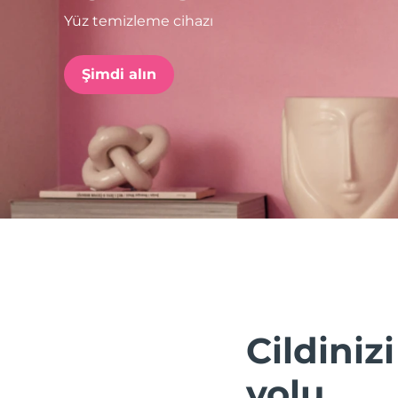
Yüz temizleme cihazı
issa™ Teeth Whitening Set
Şimdi alın
FAQ™ Dual LED Panel
POPÜLER
Özel teklifler
Çok satanlar
Cildiniz
yolu.