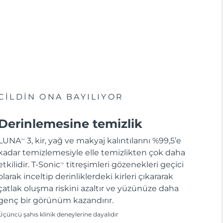
CİLDİN ONA BAYILIYOR
Derinlemesine temizlik
LUNA
3, kir, yağ ve makyaj kalıntılarını %99,5’e
TM
kadar temizlemesiyle elle temizlikten çok daha
etkilidir. T-Sonic
titreşimleri gözenekleri geçici
TM
olarak inceltip derinliklerdeki kirleri çıkararak
çatlak oluşma riskini azaltır ve yüzünüze daha
genç bir görünüm kazandırır.
Üçüncü şahıs klinik deneylerine dayalıdır