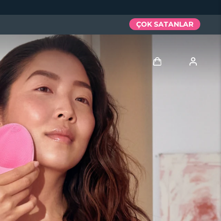
ÇOK SATANLAR
Giriş
Kullanici profi̇li̇
Cihazlarım
Siparişlerim
Adresim
Aboneliklerim