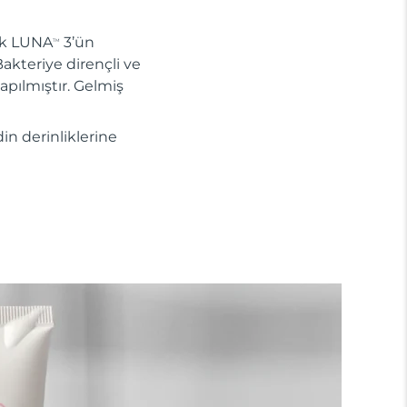
nik LUNA
3’ün
TM
Bakteriye dirençli ve
apılmıştır. Gelmiş
din derinliklerine