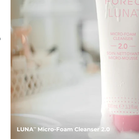
n
LUNA
Micro-Foam Cleanser 2.0
TM