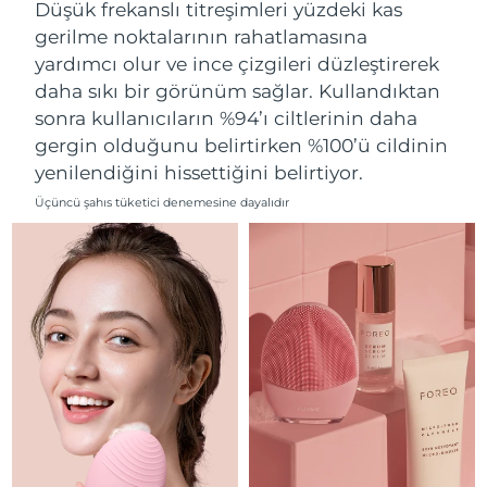
Düşük frekanslı titreşimleri yüzdeki kas
Filipinler
Tahmini teslim tarihi
8/11/26
gerilme noktalarının rahatlamasına
yardımcı olur ve ince çizgileri düzleştirerek
Polonya
Tahmini teslim tarihi
8/9/26
daha sıkı bir görünüm sağlar. Kullandıktan
sonra kullanıcıların %94’ı ciltlerinin daha
Portekiz
Tahmini teslim tarihi
8/8/26
gergin olduğunu belirtirken %100’ü cildinin
yenilendiğini hissettiğini belirtiyor.
Porto Riko
Tahmini teslim tarihi
8/10/26
Üçüncü şahıs tüketici denemesine dayalıdır
Katar
Tahmini teslim tarihi
8/9/26
Reunion
Tahmini teslim tarihi
8/13/26
Romanya
Tahmini teslim tarihi
8/8/26
Rusya
Tahmini teslim tarihi
8/16/26
Suudi Arabistan
Tahmini teslim tarihi
8/9/26
Singapur
Tahmini teslim tarihi
8/10/26