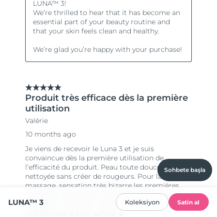
Sohbete başla
LUNA™ 3
Koleksiyon
Satin al