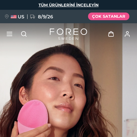
Ana
TÜM ÜRÜNLERINI INCELEYIN
içeriğe
atla
US
8/9/26
ÇOK SATANLAR
YENİ
Giriş
Dil Seçimi
BREAKING NEWS
Kullanici profi̇li̇
English
Deutsch
Español
Cihazlarım
FAQ™ Pure Beauty-Tech Elixir
Français
Italiano
Português
Siparişlerim
Polski
Svenska
Русский
Türkçe
简体中文
繁體中文
Adresim
issa™ Teeth Whitening Set
Aboneliklerim