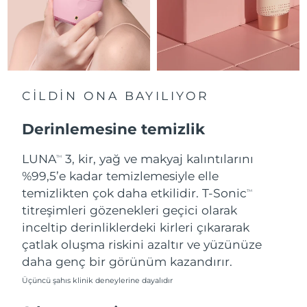
Slovakya
Tahmini teslim tarihi
8/8/26
Slovenya
Tahmini teslim tarihi
8/8/26
Güney Afrika
Tahmini teslim tarihi
8/16/26
CİLDİN ONA BAYILIYOR
Güney Kore
Tahmini teslim tarihi
8/10/26
Derinlemesine temizlik
İspanya
LUNA
3, kir, yağ ve makyaj kalıntılarını
Tahmini teslim tarihi
8/8/26
TM
%99,5’e kadar temizlemesiyle elle
İsveç
Tahmini teslim tarihi
8/8/26
temizlikten çok daha etkilidir. T-Sonic
TM
titreşimleri gözenekleri geçici olarak
İsviçre
Tahmini teslim tarihi
8/8/26
inceltip derinliklerdeki kirleri çıkararak
çatlak oluşma riskini azaltır ve yüzünüze
Tayvan
Tahmini teslim tarihi
8/13/26
daha genç bir görünüm kazandırır.
Üçüncü şahıs klinik deneylerine dayalıdır
Tayland
Tahmini teslim tarihi
8/12/26