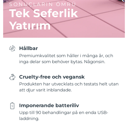
SONUÇLARIN ÖMRÜ
Tek Seferlik
Yatırım
Hållbar
Premiumkvalitet som håller i många år, och
inga delar som behöver bytas. Någonsin.
Cruelty-free och vegansk
Produkten har utvecklats och testats helt utan
att djur varit inblandade.
Imponerande batteriliv
Upp till 90 behandlingar på en enda USB-
laddning.