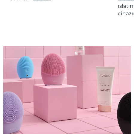
ıslatı
cihazı