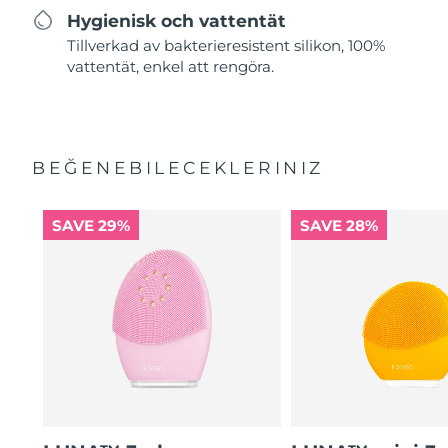
Hygienisk och vattentät
Tillverkad av bakterieresistent silikon, 100%
vattentät, enkel att rengöra.
BEĞENEBILECEKLERINIZ
SAVE 29%
SAVE 28%