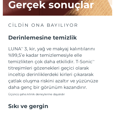
Gerçek sonuçlar
Çin Makao ÖİB
Tahmini teslim tarihi
8/10/26
Malezya
Tahmini teslim tarihi
8/11/26
CİLDİN ONA BAYILIYOR
Malta
Tahmini teslim tarihi
8/8/26
Derinlemesine temizlik
Meksika
Tahmini teslim tarihi
8/12/26
LUNA
3, kir, yağ ve makyaj kalıntılarını
TM
%99,5’e kadar temizlemesiyle elle
Monako
Tahmini teslim tarihi
8/9/26
temizlikten çok daha etkilidir. T-Sonic
TM
titreşimleri gözenekleri geçici olarak
Hollanda
Tahmini teslim tarihi
8/8/26
inceltip derinliklerdeki kirleri çıkararak
çatlak oluşma riskini azaltır ve yüzünüze
Yeni Zelanda
Tahmini teslim tarihi
8/8/26
daha genç bir görünüm kazandırır.
Üçüncü şahıs klinik deneylerine dayalıdır
Norveç
Tahmini teslim tarihi
8/8/26
Sıkı ve gergin
Umman
Tahmini teslim tarihi
8/11/26