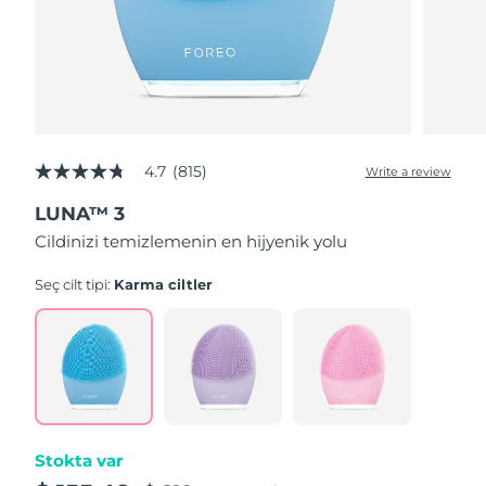
4.7
(815)
Write a review
4.7
out
LUNA™ 3
of
5
Cildinizi temizlemenin en hijyenik yolu
stars,
average
rating
Seç cilt tipi:
Karma ciltler
value.
Read
815
Reviews.
Same
page
link.
Stokta var