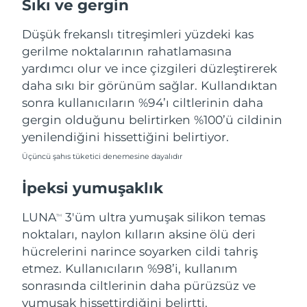
Sıkı ve gergin
Türkiye
Tahmini teslim tarihi
8/9/26
Düşük frekanslı titreşimleri yüzdeki kas
Birleşik Arap
gerilme noktalarının rahatlamasına
Tahmini teslim tarihi
8/9/26
Emirlikleri
yardımcı olur ve ince çizgileri düzleştirerek
daha sıkı bir görünüm sağlar. Kullandıktan
Birleşik Krallık
Tahmini teslim tarihi
8/8/26
sonra kullanıcıların %94’ı ciltlerinin daha
gergin olduğunu belirtirken %100’ü cildinin
Amerika Birleşik
Tahmini teslim tarihi
8/9/26
yenilendiğini hissettiğini belirtiyor.
Devletleri
Üçüncü şahıs tüketici denemesine dayalıdır
Özbekistan
Tahmini teslim tarihi
8/13/26
İpeksi yumuşaklık
Vietnam
Tahmini teslim tarihi
8/14/26
LUNA
3'üm ultra yumuşak silikon temas
TM
noktaları, naylon kılların aksine ölü deri
hücrelerini narince soyarken cildi tahriş
etmez. Kullanıcıların %98’i, kullanım
sonrasında ciltlerinin daha pürüzsüz ve
yumuşak hissettirdiğini belirtti.