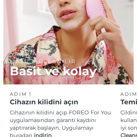
NASIL KULLANILIR
Basit ve kolay
ADIM 1
ADIM
Cihazın kilidini açın
Temi
Cihazının kilidini açıp FOREO For You
Cildi
uygulamasından garanti kaydını
kullan
yaptırarak başlayın. Uygulamayı
iyi so
buradan
indirin
.
Cleans