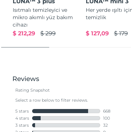
LUNA™ 3 plus
LUNA™ mini 3
Isıtmalı temizleyici ve
Her yerde ışıltı içi
mikro akımlı yüz bakım
temizlik
cihazı
$ 212,29
$ 299
$ 127,09
$ 179