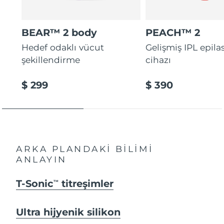
BEAR™ 2 body
PEACH™ 2
Hedef odaklı vücut
Gelişmiş IPL epila
şekillendirme
cihazı
$ 299
$ 390
ARKA PLANDAKİ BİLİMİ
ANLAYIN
T-Sonic
titreşimler
TM
Ultra hijyenik silikon