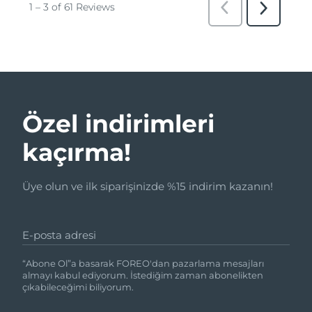
Özel indirimleri
kaçırma!
Üye olun ve ilk siparişinizde %15 indirim kazanın!
E-posta adresi
“Abone Ol”a basarak FOREO'dan pazarlama mesajları
almayı kabul ediyorum. İstediğim zaman abonelikten
çıkabileceğimi biliyorum.