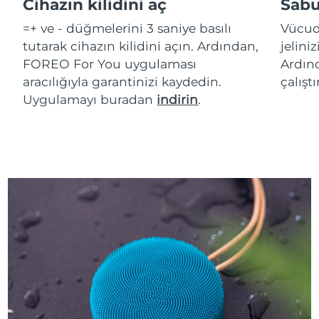
Cihazın kilidini aç
Sabu
=+ ve - düğmelerini 3 saniye basılı
Vücud
tutarak cihazın kilidini açın. Ardından,
jelini
FOREO For You uygulaması
Ardınd
aracılığıyla garantinizi kaydedin.
çalışt
Uygulamayı buradan
indirin
.