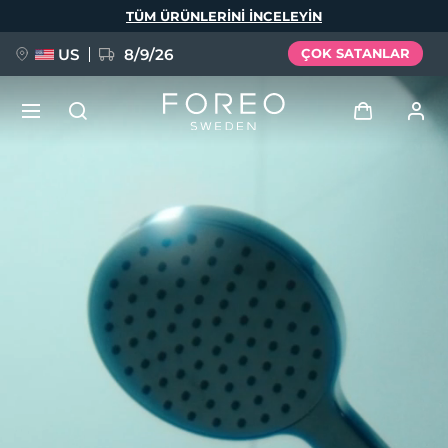
Ana
TÜM ÜRÜNLERINI INCELEYIN
içeriğe
atla
US
8/9/26
ÇOK SATANLAR
YENİ
Giriş
Dil Seçimi
BREAKING NEWS
Kullanici profi̇li̇
English
Deutsch
Español
Cihazlarım
FAQ™ Pure Beauty-Tech Elixir
Français
Italiano
Português
Siparişlerim
Polski
Svenska
Русский
Türkçe
简体中文
繁體中文
Adresim
issa™ Teeth Whitening Set
Aboneliklerim