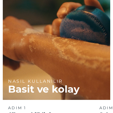
NASIL KULLANILIR
Basit ve kolay
ADIM 1
ADIM