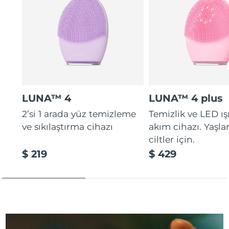
Türkiye
Tahmini teslim tarihi
8/9/26
Birleşik Arap
Tahmini teslim tarihi
8/9/26
Emirlikleri
Birleşik Krallık
Tahmini teslim tarihi
8/8/26
Amerika Birleşik
LUNA™ 4
LUNA™ 4 plus
Tahmini teslim tarihi
8/9/26
Devletleri
2’si 1 arada yüz temizleme
Temizlik ve LED ış
Özbekistan
ve sıkılaştırma cihazı
akım cihazı. Yaşl
Tahmini teslim tarihi
8/13/26
ciltler için.
Vietnam
Tahmini teslim tarihi
8/14/26
$ 219
$ 429