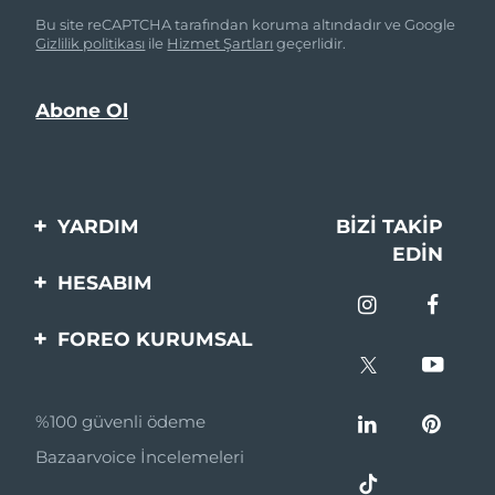
Bu site reCAPTCHA tarafından koruma altındadır ve Google
Gizlilik politikası
ile
Hizmet Şartları
geçerlidir.
YARDIM
BIZI TAKIP
EDIN
Bi̇zi̇mle İleti̇şi̇me Geçi̇n
HESABIM
Si̇pari̇şler & Sevki̇yat
Ürün Kaydı
FOREO KURUMSAL
Garanti̇ & İade
Destek
FOREO Hakkinda
Sık Sorulan Sorular
%100 güvenli ödeme
Ortaklik Programi
Pil bilgileri
Bazaarvoice İncelemeleri
Ortaklık haberleri