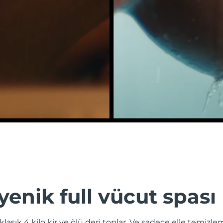
jyenik full vücut spası
aklaşık 4 kilo kir ve ölü deri toplar. Ve sadece elle tem