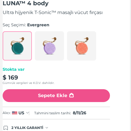
LUNA™ 4 body
of
5
stars,
Ultra hijyenik T-Sonic™ masajlı vücut fırçası
average
rating
Seç Seçimi:
Evergreen
value.
Read
61
Reviews.
Same
page
link.
Stokta var
$ 169
Gümrük vergileri ve K.D.V. dahildir.
Sepete Ekle
8/11/26
US
Alıcı:
Tahmini teslim tarihi:
2 YILLIK GARANTİ