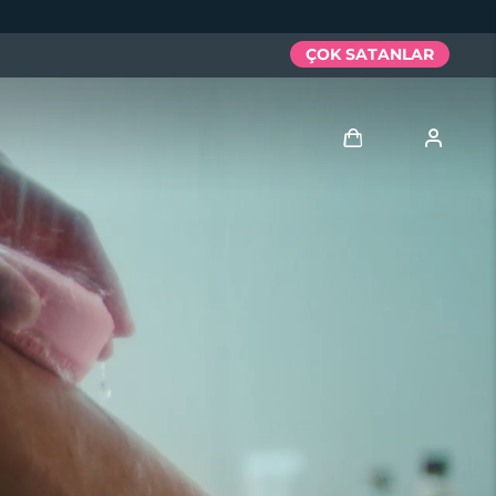
ÇOK SATANLAR
Giriş
Kullanici profi̇li̇
Cihazlarım
Siparişlerim
Adresim
Aboneliklerim