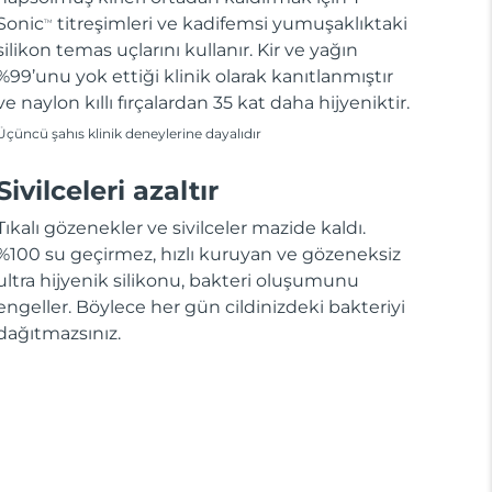
Sonic
titreşimleri ve kadifemsi yumuşaklıktaki
TM
silikon temas uçlarını kullanır. Kir ve yağın
%99’unu yok ettiği klinik olarak kanıtlanmıştır
ve naylon kıllı fırçalardan 35 kat daha hijyeniktir.
Üçüncü şahıs klinik deneylerine dayalıdır
Sivilceleri azaltır
Tıkalı gözenekler ve sivilceler mazide kaldı.
%100 su geçirmez, hızlı kuruyan ve gözeneksiz
ultra hijyenik silikonu, bakteri oluşumunu
engeller. Böylece her gün cildinizdeki bakteriyi
dağıtmazsınız.