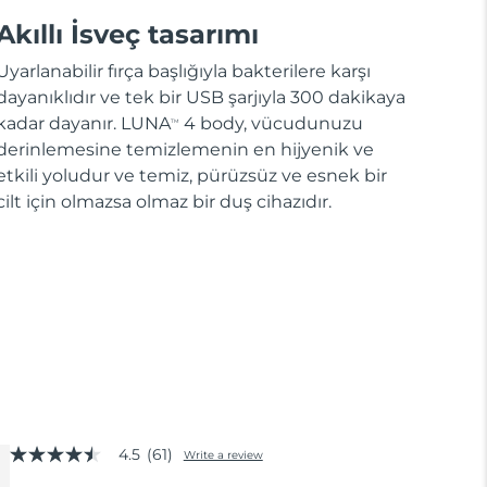
Akıllı İsveç tasarımı
Uyarlanabilir fırça başlığıyla bakterilere karşı
dayanıklıdır ve tek bir USB şarjıyla 300 dakikaya
kadar dayanır. LUNA
4 body, vücudunuzu
TM
derinlemesine temizlemenin en hijyenik ve
etkili yoludur ve temiz, pürüzsüz ve esnek bir
cilt için olmazsa olmaz bir duş cihazıdır.
4.5
(61)
Write a review
4.5
out