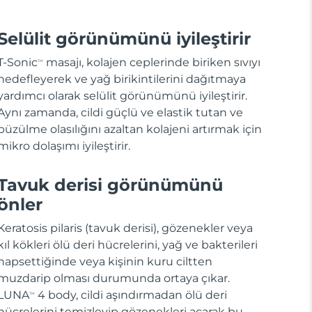
Selülit görünümünü iyileştirir
T-Sonic
masajı, kolajen ceplerinde biriken sıvıyı
TM
hedefleyerek ve yağ birikintilerini dağıtmaya
yardımcı olarak selülit görünümünü iyileştirir.
Aynı zamanda, cildi güçlü ve elastik tutan ve
büzülme olasılığını azaltan kolajeni artırmak için
mikro dolaşımı iyileştirir.
Tavuk derisi görünümünü
önler
Keratosis pilaris (tavuk derisi), gözenekler veya
kıl kökleri ölü deri hücrelerini, yağ ve bakterileri
hapsettiğinde veya kişinin kuru ciltten
muzdarip olması durumunda ortaya çıkar.
LUNA
4 body, cildi aşındırmadan ölü deri
TM
hücrelerini temizleyip gözenekleri açarak bu