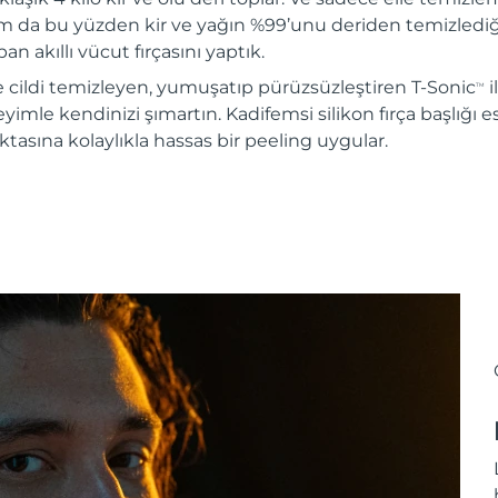
m da bu yüzden kir ve yağın %99’unu deriden temizlediği
n akıllı vücut fırçasını yaptık.
e cildi temizleyen, yumuşatıp pürüzsüzleştiren T-Sonic
i
TM
yimle kendinizi şımartın. Kadifemsi silikon fırça başlığı e
sına kolaylıkla hassas bir peeling uygular.