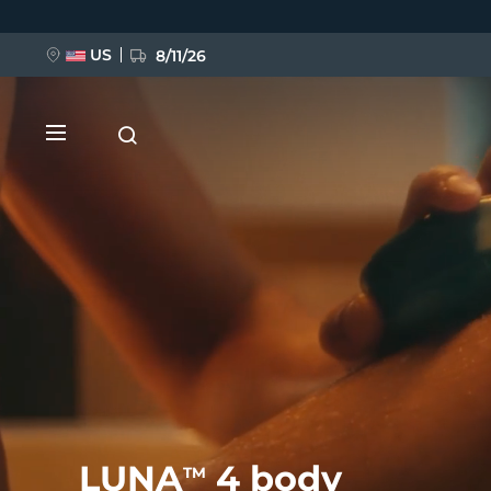
Ana
içeriğe
atla
US
8/11/26
YENİ
BREAKING NEWS
FAQ™ Pure Beauty-Tech Elixir
LUNA
4 body
TM