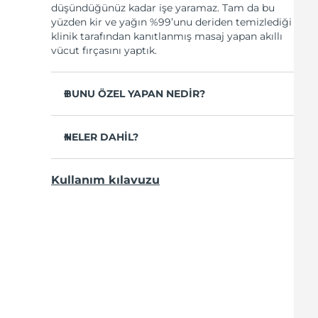
düşündüğünüz kadar işe yaramaz. Tam da bu
yüzden kir ve yağın %99’unu deriden temizlediği
klinik tarafından kanıtlanmış masaj yapan akıllı
vücut fırçasını yaptık.
BUNU ÖZEL YAPAN NEDİR?
Naylon kıllı fırçalardan 35 kat daha hijyenik.
NELER DAHİL?
Vücuttaki sivilceleri azaltmak için
derinlemesine temizler.
LUNA
4 body
TM
Selülit görünümünü iyileştirir.
Kullanım kılavuzu
USB Şarj Kablosu
Tavuk derisini ve batık tüyleri önler.
Hızlı başlangıç rehberi
Cildi kremleri ve losyonları derinlemesine
Genel el kılavuzu
emmeye hazırlar.
2 yıl garanti (İspanya, Portekiz, İsveç: 3 yıl
8 yoğunluk, %100 su geçirmez, ergonomik
garanti)
tasarım ve esnek fırça.