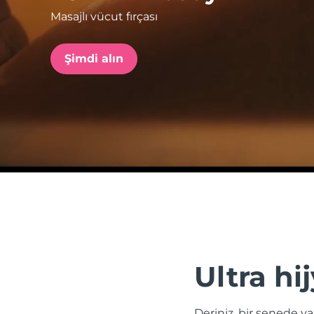
Masajlı vücut fırçası
issa™ Teeth Whitening Set
Şimdi alın
FAQ™ Dual LED Panel
POPÜLER
Özel teklifler
Çok satanlar
Ultra hi
Deriniz, bir senede y