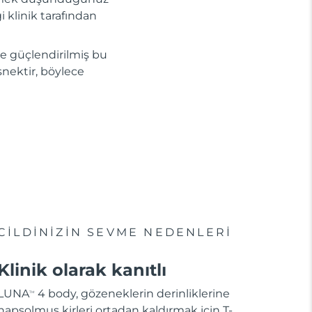
 klinik tarafından
le güçlendirilmiş bu
snektir, böylece
CİLDİNİZİN SEVME NEDENLERİ
Klinik olarak kanıtlı
LUNA
4 body, gözeneklerin derinliklerine
TM
hapsolmuş kirleri ortadan kaldırmak için T-