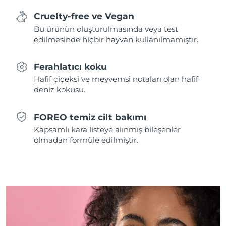
Cruelty-free ve Vegan
Slovakya
Tahmini teslim tarihi
8/12/26
Bu ürünün oluşturulmasında veya test
edilmesinde hiçbir hayvan kullanılmamıştır.
Slovenya
Tahmini teslim tarihi
8/12/26
Ferahlatıcı koku
Güney Afrika
Tahmini teslim tarihi
8/20/26
Hafif çiçeksi ve meyvemsi notaları olan hafif
deniz kokusu.
Güney Kore
Tahmini teslim tarihi
8/14/26
İspanya
FOREO temiz cilt bakımı
Tahmini teslim tarihi
8/12/26
Kapsamlı kara listeye alınmış bileşenler
İsveç
olmadan formüle edilmiştir.
Tahmini teslim tarihi
8/12/26
İsviçre
Tahmini teslim tarihi
8/12/26
Tayvan
Tahmini teslim tarihi
8/17/26
Tayland
Tahmini teslim tarihi
8/16/26