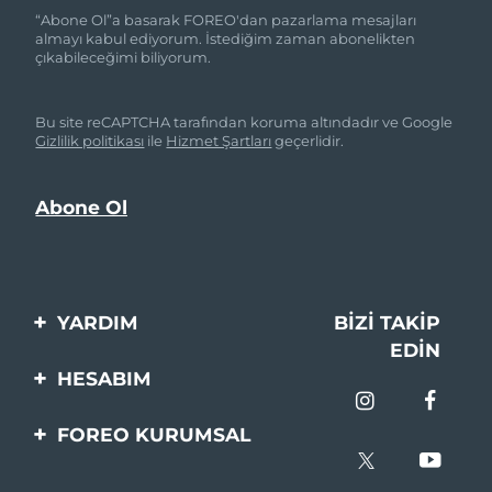
“Abone Ol”a basarak FOREO'dan pazarlama mesajları
almayı kabul ediyorum. İstediğim zaman abonelikten
çıkabileceğimi biliyorum.
Bu site reCAPTCHA tarafından koruma altındadır ve Google
Gizlilik politikası
ile
Hizmet Şartları
geçerlidir.
YARDIM
BIZI TAKIP
EDIN
Bi̇zi̇mle İleti̇şi̇me Geçi̇n
HESABIM
Si̇pari̇şler & Sevki̇yat
Ürün Kaydı
FOREO KURUMSAL
Garanti̇ & İade
Destek
FOREO Hakkinda