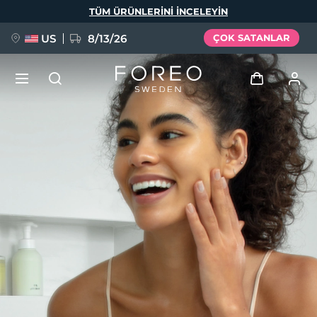
Ana
TÜM ÜRÜNLERINI INCELEYIN
içeriğe
atla
US
8/13/26
ÇOK SATANLAR
YENİ
Giriş
Dil Seçimi
BREAKING NEWS
Kullanici profi̇li̇
English
Deutsch
Español
Cihazlarım
FAQ™ Pure Beauty-Tech Elixir
Français
Italiano
Português
Siparişlerim
Polski
Svenska
Русский
Türkçe
简体中文
繁體中文
Adresim
issa™ Teeth Whitening Set
Aboneliklerim