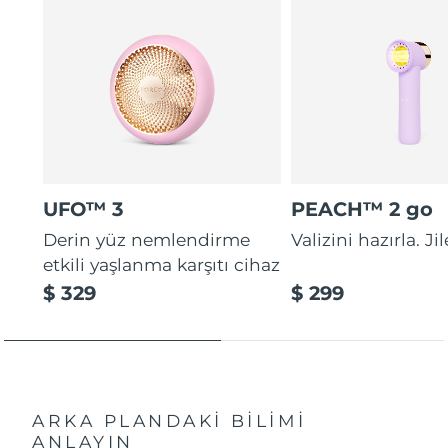
UFO™ 3
PEACH™ 2 go
Derin yüz nemlendirme
Valizini hazırla. Ji
etkili yaşlanma karşıtı cihaz
$ 329
$ 299
ARKA PLANDAKİ BİLİMİ
ANLAYIN