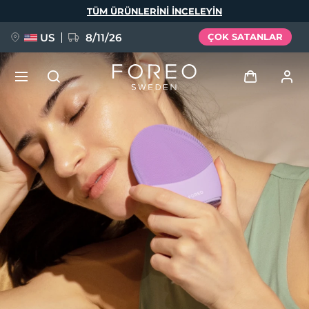
Ana
TÜM ÜRÜNLERINI INCELEYIN
içeriğe
atla
US
8/11/26
ÇOK SATANLAR
YENİ
Giriş
Dil Seçimi
BREAKING NEWS
Kullanici profi̇li̇
English
Deutsch
Español
Cihazlarım
FAQ™ Pure Beauty-Tech Elixir
Français
Italiano
Português
Siparişlerim
Polski
Svenska
Русский
Türkçe
简体中文
繁體中文
Adresim
issa™ Teeth Whitening Set
Aboneliklerim