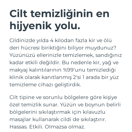
İSVEÇ GÜZELLIK RUTINI
Avustralya
Tahmini teslim tarihi
8/13/26
Cilt temizliğinin en
Avusturya
Tahmini teslim tarihi
8/10/26
hijyenik yolu.
Bahreyn
Tahmini teslim tarihi
8/11/26
Yüz temizleme
Yüz sıkılaştırma
Cildinizde yılda 4 kilodan fazla kir ve ölü
Belçika
Tahmini teslim tarihi
8/10/26
LUNA™ 4 seti
BEAR™ 2 seti
deri hücresi biriktiğini biliyor muydunuz?
Anti-aging massage
Microcurrent toning
Yüzünüzü ellerinizle temizlemek, sandığınız
Bermuda
Tahmini teslim tarihi
8/16/26
kadar etkili değildir. Bu nedenle kir, yağ ve
makyaj kalıntılarının %99'unu temizlediği
Nemlendirme
Ağız bakımı
Bosna-Hersek
Tahmini teslim tarihi
8/13/26
LUNA™ 4 Plus
BEAR™ 2 go
klinik olarak kanıtlanmış 2'si 1 arada bir yüz
UFO™ 3 seti
issa™ 4
Massage, LED heating
Microcurrent toning on-the-go
temizleme cihazı geliştirdik.
Brunei
Tahmini teslim tarihi
8/15/26
FAQ™ YAŞLANMA KARŞITI BAKIM
Deep facial hydration
Hybrid silicone sonic toothbrush
Cilt tipine ve sorunlu bölgelere göre kişiye
Bulgaristan
Tahmini teslim tarihi
8/10/26
NEW
özel temizlik sunar. Yüzün ve boynun belirli
LUNA™ 4 Men
BEAR™ 2 eyes & lips
UFO™ 3 LED
issa™ 4 plus
bölgelerini sıkılaştırmak için kılavuzlu
Kanada
For men, anti-aging massage
Microcurrent line smoothing device
Tahmini teslim tarihi
8/14/26
Near-infrared and red light therapy
masajlar kullanarak cildi de sıkılaştırır.
Smart hybrid silicone sonic toothbrush
device
Yaşlanma karşıtı
LED bakım
Şili
Hassas. Etkili. Olmazsa olmaz.
Tahmini teslim tarihi
8/14/26