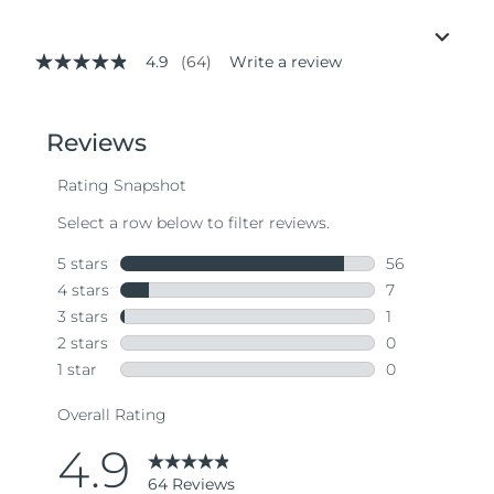
4.9
(64)
Write a review
4.9
out
of
5
stars,
average
rating
value.
Read
64
Reviews.
Same
page
link.