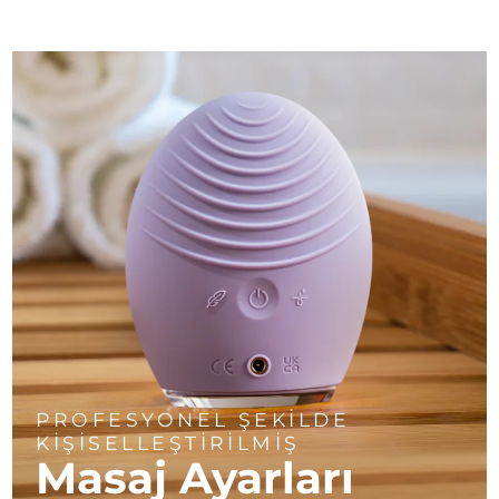
PROFESYONEL ŞEKİLDE
KİŞİSELLEŞTİRİLMİŞ
Masaj Ayarları