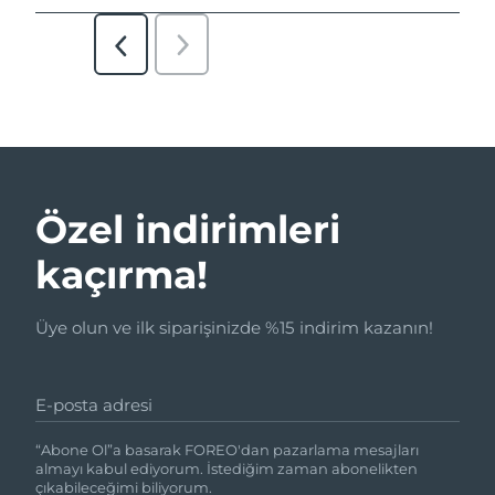
Özel indirimleri
kaçırma!
Üye olun ve ilk siparişinizde %15 indirim kazanın!
E-posta adresi
“Abone Ol”a basarak FOREO'dan pazarlama mesajları
almayı kabul ediyorum. İstediğim zaman abonelikten
çıkabileceğimi biliyorum.