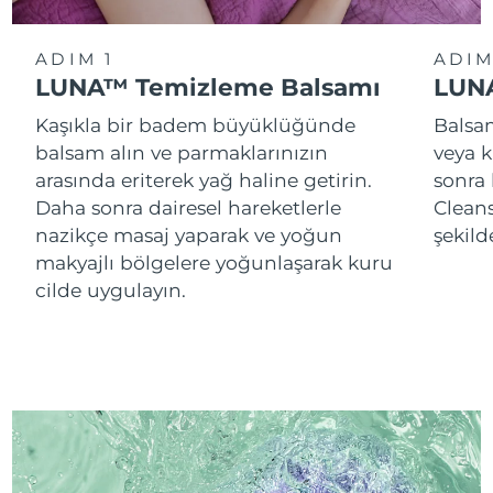
ADIM 1
ADIM
LUNA™ Temizleme Balsamı
LUNA
Kaşıkla bir badem büyüklüğünde
Balsam
balsam alın ve parmaklarınızın
veya k
arasında eriterek yağ haline getirin.
sonra
Daha sonra dairesel hareketlerle
Cleans
nazikçe masaj yaparak ve yoğun
şekild
makyajlı bölgelere yoğunlaşarak kuru
cilde uygulayın.