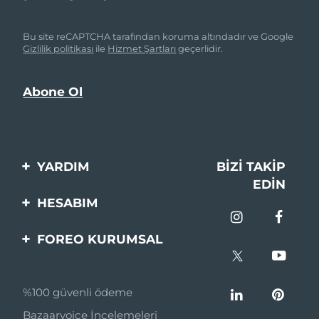
Bu site reCAPTCHA tarafından koruma altındadır ve Google
Gizlilik politikası
ile
Hizmet Şartları
geçerlidir.
YARDIM
BIZI TAKIP
EDIN
Bi̇zi̇mle İleti̇şi̇me Geçi̇n
HESABIM
Si̇pari̇şler & Sevki̇yat
Ürün Kaydı
FOREO KURUMSAL
Garanti̇ & İade
Destek
FOREO Hakkinda
Sık Sorulan Sorular
%100 güvenli ödeme
Ortaklik Programi
Pil bilgileri
Bazaarvoice İncelemeleri