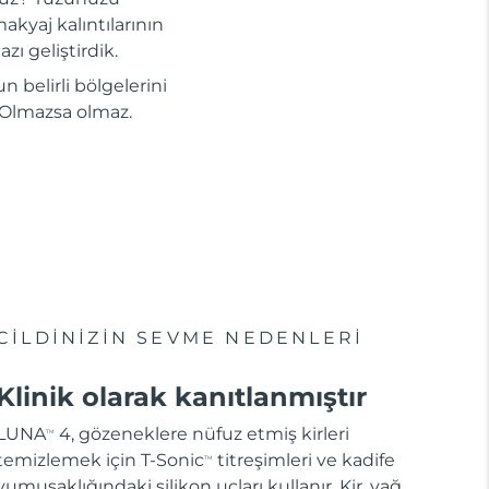
akyaj kalıntılarının
zı geliştirdik.
n belirli bölgelerini
i. Olmazsa olmaz.
CİLDİNİZİN SEVME NEDENLERİ
Klinik olarak kanıtlanmıştır
LUNA
4, gözeneklere nüfuz etmiş kirleri
TM
temizlemek için T-Sonic
titreşimleri ve kadife
TM
yumuşaklığındaki silikon uçları kullanır. Kir, yağ