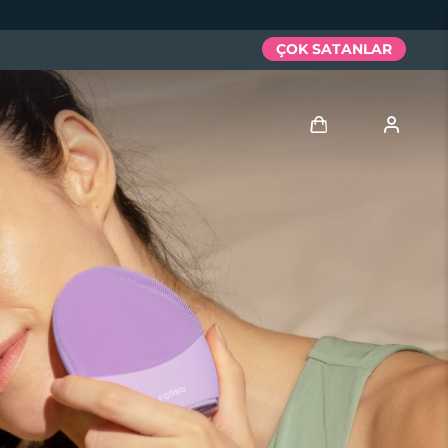
ÇOK SATANLAR
Giriş
Kullanici profi̇li̇
Cihazlarım
Siparişlerim
Adresim
Aboneliklerim