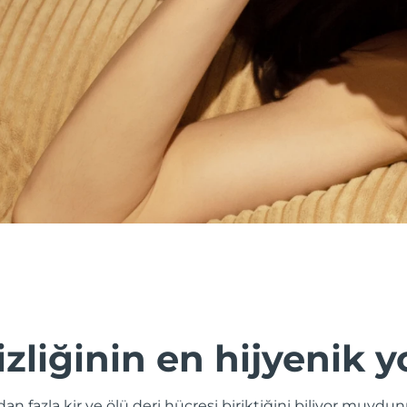
izliğinin en hijyenik y
odan fazla kir ve ölü deri hücresi biriktiğini biliyor muy