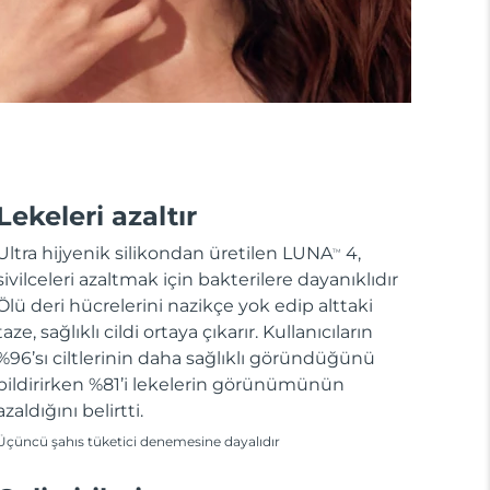
Lekeleri azaltır
Ultra hijyenik silikondan üretilen LUNA
4,
TM
sivilceleri azaltmak için bakterilere dayanıklıdır
Ölü deri hücrelerini nazikçe yok edip alttaki
taze, sağlıklı cildi ortaya çıkarır. Kullanıcıların
%96’sı ciltlerinin daha sağlıklı göründüğünü
bildirirken %81’i lekelerin görünümünün
azaldığını belirtti.
Üçüncü şahıs tüketici denemesine dayalıdır