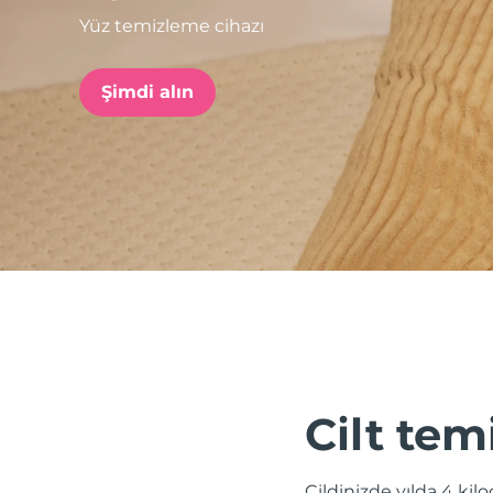
Yüz temizleme cihazı
issa™ Teeth Whitening Set
Şimdi alın
FAQ™ Dual LED Panel
POPÜLER
Özel teklifler
Çok satanlar
Cilt tem
Cildinizde yılda 4 kil