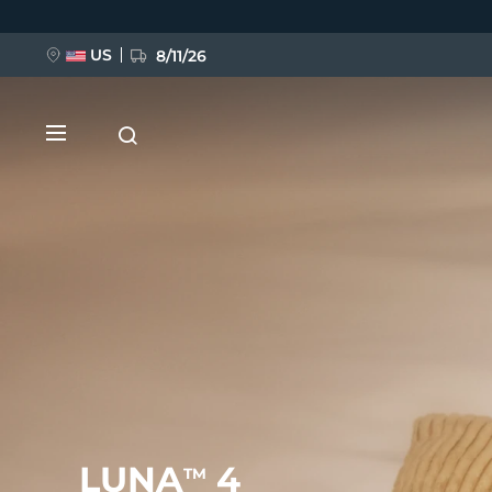
Ana
içeriğe
atla
US
8/11/26
YENİ
BREAKING NEWS
FAQ™ Pure Beauty-Tech Elixir
LUNA
4
TM