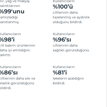
Kir, yağ ve makyaj
Kullanıcıların
%100’ü
kalıntılarının
%99'unu
ciltlerinin daha
temizlediği
tazelenmiş ve aydınlık
kanıtlanmış.
olduğunu bildirdi.
Kullanıcıların
Kullanıcıların
%98’i
%96’sı
cilt bakım ürünlerinin
ciltlerinin daha
daha iyi emildiğini
sağlıklı göründüğünü.
belirtti.
Kullanıcıların
Kullanıcıların
%86’sı
%81’i
ciltlerinin daha sıkı ve
lekelerin azaldığını
elastik göründüğünü
bildirdi.
bildirdi.