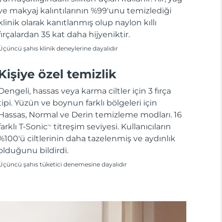
ve makyaj kalıntılarının %99'unu temizlediği
klinik olarak kanıtlanmış olup naylon kıllı
fırçalardan 35 kat daha hijyeniktir.
Üçüncü şahıs klinik deneylerine dayalıdır
Kişiye özel temizlik
Dengeli, hassas veya karma ciltler için 3 fırça
tipi. Yüzün ve boynun farklı bölgeleri için
Hassas, Normal ve Derin temizleme modları. 16
farklı T-Sonic
titreşim seviyesi. Kullanıcıların
TM
%100'ü ciltlerinin daha tazelenmiş ve aydınlık
olduğunu bildirdi.
Üçüncü şahıs tüketici denemesine dayalıdır