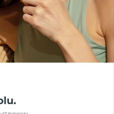
olu.
dunuz? Yüzünüzü