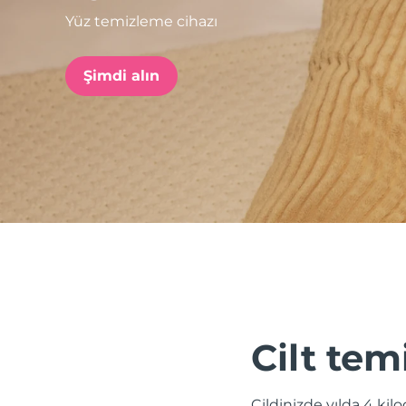
Yüz temizleme cihazı
issa™ Teeth Whitening Set
Şimdi alın
FAQ™ Dual LED Panel
POPÜLER
Özel teklifler
Çok satanlar
Cilt tem
Cildinizde yılda 4 kil