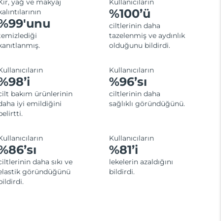
Kir, yağ ve makyaj
Kullanıcıların
%100’ü
kalıntılarının
%99'unu
ciltlerinin daha
temizlediği
tazelenmiş ve aydınlık
kanıtlanmış.
olduğunu bildirdi.
Kullanıcıların
Kullanıcıların
%98’i
%96’sı
cilt bakım ürünlerinin
ciltlerinin daha
daha iyi emildiğini
sağlıklı göründüğünü.
belirtti.
Kullanıcıların
Kullanıcıların
%86’sı
%81’i
ciltlerinin daha sıkı ve
lekelerin azaldığını
elastik göründüğünü
bildirdi.
bildirdi.