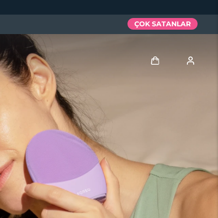
ÇOK SATANLAR
Giriş
Kullanici profi̇li̇
Cihazlarım
Siparişlerim
Adresim
Aboneliklerim