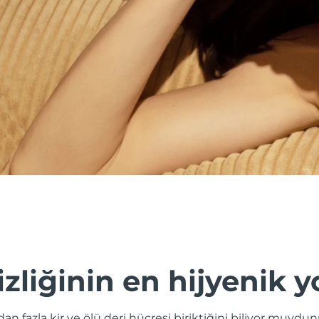
izliğinin en hijyenik y
odan fazla kir ve ölü deri hücresi biriktiğini biliyor muy