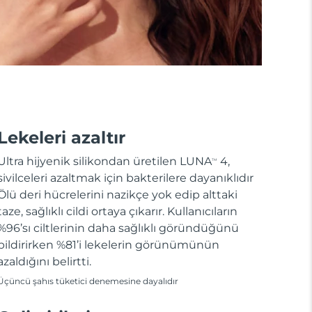
Lekeleri azaltır
Ultra hijyenik silikondan üretilen LUNA
4,
TM
sivilceleri azaltmak için bakterilere dayanıklıdır
Ölü deri hücrelerini nazikçe yok edip alttaki
taze, sağlıklı cildi ortaya çıkarır. Kullanıcıların
%96’sı ciltlerinin daha sağlıklı göründüğünü
bildirirken %81’i lekelerin görünümünün
azaldığını belirtti.
Üçüncü şahıs tüketici denemesine dayalıdır