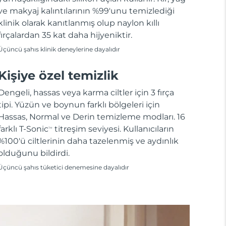
ve makyaj kalıntılarının %99'unu temizlediği
klinik olarak kanıtlanmış olup naylon kıllı
fırçalardan 35 kat daha hijyeniktir.
Üçüncü şahıs klinik deneylerine dayalıdır
Kişiye özel temizlik
Dengeli, hassas veya karma ciltler için 3 fırça
tipi. Yüzün ve boynun farklı bölgeleri için
Hassas, Normal ve Derin temizleme modları. 16
farklı T-Sonic
titreşim seviyesi. Kullanıcıların
TM
%100'ü ciltlerinin daha tazelenmiş ve aydınlık
olduğunu bildirdi.
Üçüncü şahıs tüketici denemesine dayalıdır