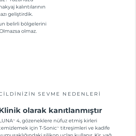
akyaj kalıntılarının
zı geliştirdik.
n belirli bölgelerini
i. Olmazsa olmaz.
CİLDİNİZİN SEVME NEDENLERİ
Klinik olarak kanıtlanmıştır
LUNA
4, gözeneklere nüfuz etmiş kirleri
TM
temizlemek için T-Sonic
titreşimleri ve kadife
TM
yumuşaklığındaki silikon uçları kullanır. Kir, yağ