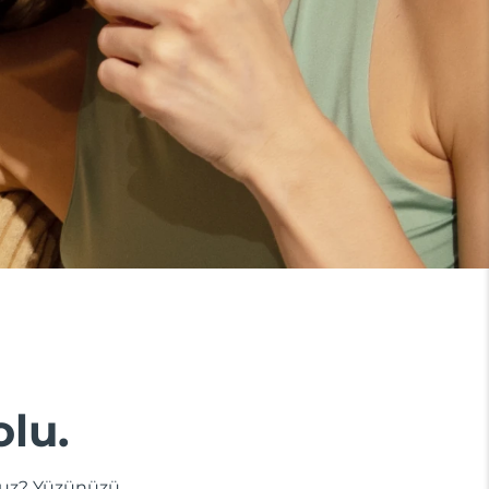
olu.
dunuz? Yüzünüzü