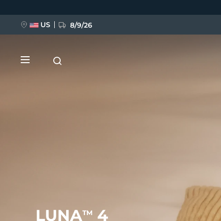
Ana
içeriğe
atla
US
8/9/26
YENİ
BREAKING NEWS
FAQ™ Pure Beauty-Tech Elixir
LUNA
4
TM