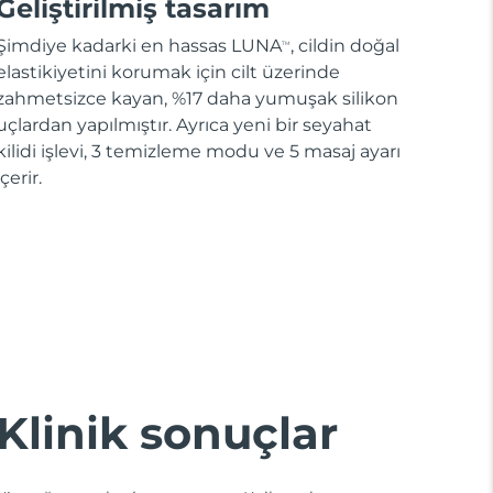
Geliştirilmiş tasarım
Şimdiye kadarki en hassas LUNA
, cildin doğal
TM
elastikiyetini korumak için cilt üzerinde
zahmetsizce kayan, %17 daha yumuşak silikon
uçlardan yapılmıştır. Ayrıca yeni bir seyahat
kilidi işlevi, 3 temizleme modu ve 5 masaj ayarı
içerir.
Klinik sonuçlar