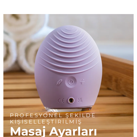
PROFESYONEL ŞEKİLDE
KİŞİSELLEŞTİRİLMİŞ
Masaj Ayarları