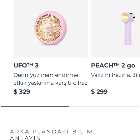
UFO™ 3
PEACH™ 2 go
Derin yüz nemlendirme
Valizini hazırla. Ji
etkili yaşlanma karşıtı cihaz
$ 329
$ 299
ARKA PLANDAKİ BİLİMİ
ANLAYIN