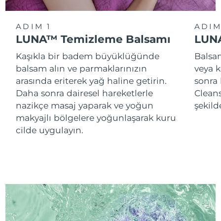
ADIM 1
ADIM
LUNA™ Temizleme Balsamı
LUNA
Kaşıkla bir badem büyüklüğünde
Balsam
balsam alın ve parmaklarınızın
veya k
arasında eriterek yağ haline getirin.
sonra
Daha sonra dairesel hareketlerle
Cleans
nazikçe masaj yaparak ve yoğun
şekild
makyajlı bölgelere yoğunlaşarak kuru
cilde uygulayın.