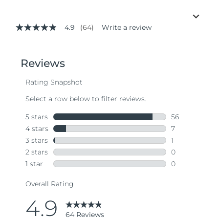
4.9
(64)
Write a review
4.9
out
of
5
stars,
average
rating
value.
Read
64
Reviews.
Same
page
link.