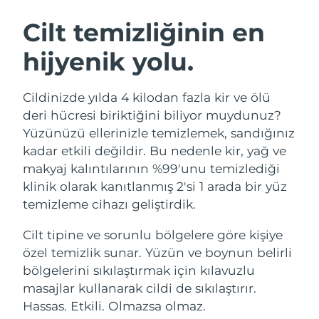
İSVEÇ GÜZELLIK RUTINI
Avustralya
Tahmini teslim tarihi
১৩/৮/২৬
Cilt temizliğinin en
Avusturya
Tahmini teslim tarihi
১০/৮/২৬
hijyenik yolu.
Bahreyn
Tahmini teslim tarihi
১১/৮/২৬
Yüz temizleme
Yüz sıkılaştırma
Cildinizde yılda 4 kilodan fazla kir ve ölü
Belçika
Tahmini teslim tarihi
১০/৮/২৬
LUNA™ 4 seti
BEAR™ 2 seti
deri hücresi biriktiğini biliyor muydunuz?
Anti-aging massage
Microcurrent toning
Yüzünüzü ellerinizle temizlemek, sandığınız
Bermuda
Tahmini teslim tarihi
১৬/৮/২৬
kadar etkili değildir. Bu nedenle kir, yağ ve
makyaj kalıntılarının %99'unu temizlediği
Nemlendirme
Ağız bakımı
Bosna-Hersek
Tahmini teslim tarihi
১৩/৮/২৬
LUNA™ 4 Plus
BEAR™ 2 go
klinik olarak kanıtlanmış 2'si 1 arada bir yüz
UFO™ 3 seti
issa™ 4
Massage, LED heating
Microcurrent toning on-the-go
temizleme cihazı geliştirdik.
Brunei
Tahmini teslim tarihi
১৫/৮/২৬
FAQ™ YAŞLANMA KARŞITI BAKIM
Deep facial hydration
Hybrid silicone sonic toothbrush
Cilt tipine ve sorunlu bölgelere göre kişiye
Bulgaristan
Tahmini teslim tarihi
১০/৮/২৬
NEW
özel temizlik sunar. Yüzün ve boynun belirli
LUNA™ 4 Men
BEAR™ 2 eyes & lips
UFO™ 3 LED
issa™ 4 plus
bölgelerini sıkılaştırmak için kılavuzlu
Kanada
For men, anti-aging massage
Microcurrent line smoothing device
Tahmini teslim tarihi
১৪/৮/২৬
Near-infrared and red light therapy
masajlar kullanarak cildi de sıkılaştırır.
Smart hybrid silicone sonic toothbrush
device
Yaşlanma karşıtı
LED bakım
Şili
Hassas. Etkili. Olmazsa olmaz.
Tahmini teslim tarihi
১৪/৮/২৬