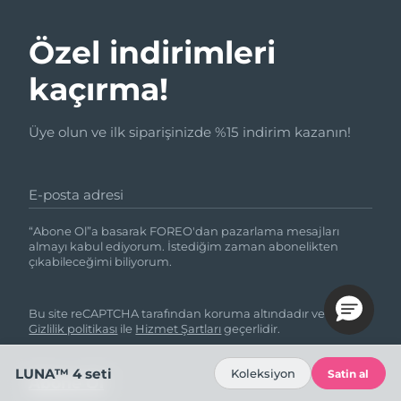
Özel indirimleri
kaçırma!
Üye olun ve ilk siparişinizde %15 indirim kazanın!
E-posta adresi
“Abone Ol”a basarak FOREO'dan pazarlama mesajları
almayı kabul ediyorum. İstediğim zaman abonelikten
çıkabileceğimi biliyorum.
Bu site reCAPTCHA tarafından koruma altındadır ve Google
Gizlilik politikası
ile
Hizmet Şartları
geçerlidir.
LUNA™ 4 seti
Koleksiyon
Satin al