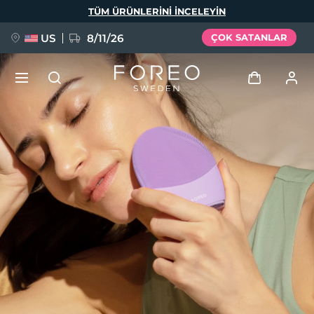
Ana
TÜM ÜRÜNLERINI INCELEYIN
içeriğe
atla
US
8/11/26
ÇOK SATANLAR
YENİ
Giriş
Dil Seçimi
BREAKING NEWS
Kullanici profi̇li̇
English
Deutsch
Español
Cihazlarım
FAQ™ Pure Beauty-Tech Elixir
Français
Italiano
Português
Siparişlerim
Polski
Svenska
Русский
Türkçe
简体中文
繁體中文
Adresim
issa™ Teeth Whitening Set
Aboneliklerim