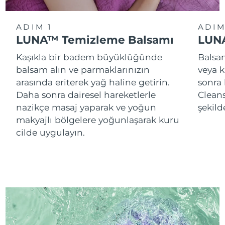
ADIM 1
ADIM
LUNA™ Temizleme Balsamı
LUNA
Kaşıkla bir badem büyüklüğünde
Balsam
balsam alın ve parmaklarınızın
veya k
arasında eriterek yağ haline getirin.
sonra
Daha sonra dairesel hareketlerle
Cleans
nazikçe masaj yaparak ve yoğun
şekild
makyajlı bölgelere yoğunlaşarak kuru
cilde uygulayın.