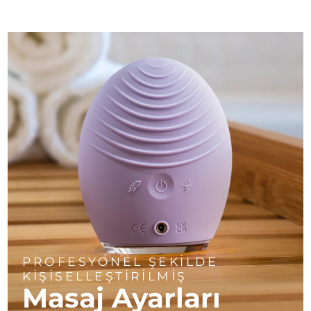
PROFESYONEL ŞEKİLDE
KİŞİSELLEŞTİRİLMİŞ
Masaj Ayarları