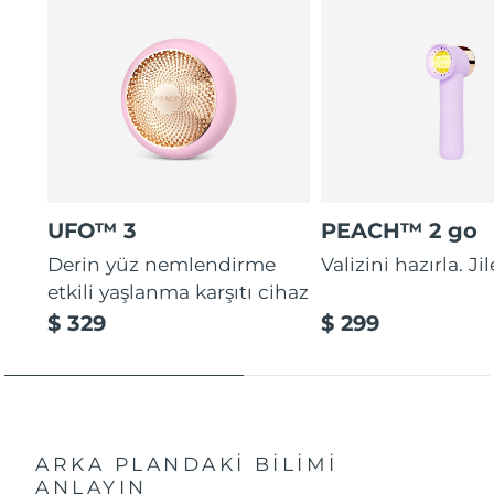
UFO™ 3
PEACH™ 2 go
Derin yüz nemlendirme
Valizini hazırla. Ji
etkili yaşlanma karşıtı cihaz
$ 329
$ 299
ARKA PLANDAKİ BİLİMİ
ANLAYIN