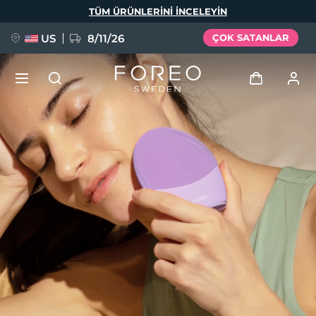
Ana
TÜM ÜRÜNLERINI INCELEYIN
içeriğe
atla
US
8/11/26
ÇOK SATANLAR
YENİ
Giriş
Dil Seçimi
BREAKING NEWS
Kullanici profi̇li̇
English
Deutsch
Español
Cihazlarım
FAQ™ Pure Beauty-Tech Elixir
Français
Italiano
Português
Siparişlerim
Polski
Svenska
Русский
Türkçe
简体中文
繁體中文
Adresim
issa™ Teeth Whitening Set
Aboneliklerim