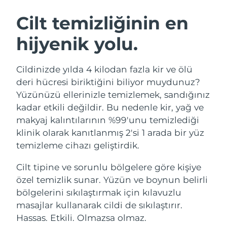
İSVEÇ GÜZELLIK RUTINI
Avustralya
Tahmini teslim tarihi
8/13/26
Cilt temizliğinin en
Avusturya
Tahmini teslim tarihi
8/10/26
hijyenik yolu.
Bahreyn
Tahmini teslim tarihi
8/11/26
Yüz temizleme
Yüz sıkılaştırma
Cildinizde yılda 4 kilodan fazla kir ve ölü
Belçika
Tahmini teslim tarihi
8/10/26
LUNA™ 4 seti
BEAR™ 2 seti
deri hücresi biriktiğini biliyor muydunuz?
Anti-aging massage
Microcurrent toning
Yüzünüzü ellerinizle temizlemek, sandığınız
Bermuda
Tahmini teslim tarihi
8/16/26
kadar etkili değildir. Bu nedenle kir, yağ ve
makyaj kalıntılarının %99'unu temizlediği
Nemlendirme
Ağız bakımı
Bosna-Hersek
Tahmini teslim tarihi
8/13/26
LUNA™ 4 Plus
BEAR™ 2 go
klinik olarak kanıtlanmış 2'si 1 arada bir yüz
UFO™ 3 seti
issa™ 4
Massage, LED heating
Microcurrent toning on-the-go
temizleme cihazı geliştirdik.
Brunei
Tahmini teslim tarihi
8/15/26
FAQ™ YAŞLANMA KARŞITI BAKIM
Deep facial hydration
Hybrid silicone sonic toothbrush
Cilt tipine ve sorunlu bölgelere göre kişiye
Bulgaristan
Tahmini teslim tarihi
8/10/26
NEW
özel temizlik sunar. Yüzün ve boynun belirli
LUNA™ 4 Men
BEAR™ 2 eyes & lips
UFO™ 3 LED
issa™ 4 plus
bölgelerini sıkılaştırmak için kılavuzlu
Kanada
For men, anti-aging massage
Microcurrent line smoothing device
Tahmini teslim tarihi
8/14/26
Near-infrared and red light therapy
masajlar kullanarak cildi de sıkılaştırır.
Smart hybrid silicone sonic toothbrush
device
Yaşlanma karşıtı
LED bakım
Şili
Hassas. Etkili. Olmazsa olmaz.
Tahmini teslim tarihi
8/14/26