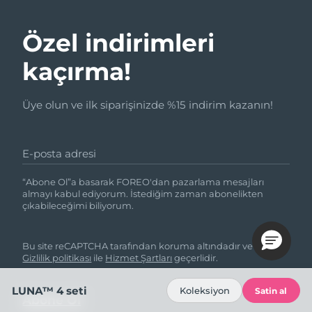
Özel indirimleri
kaçırma!
Üye olun ve ilk siparişinizde %15 indirim kazanın!
E-posta adresi
“Abone Ol”a basarak FOREO'dan pazarlama mesajları
almayı kabul ediyorum. İstediğim zaman abonelikten
çıkabileceğimi biliyorum.
Bu site reCAPTCHA tarafından koruma altındadır ve Google
Gizlilik politikası
ile
Hizmet Şartları
geçerlidir.
LUNA™ 4 seti
Koleksiyon
Satin al