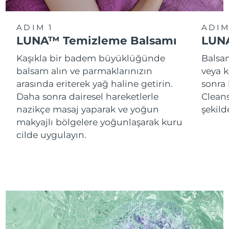
ADIM 1
ADIM
LUNA™ Temizleme Balsamı
LUNA
Kaşıkla bir badem büyüklüğünde
Balsam
balsam alın ve parmaklarınızın
veya k
arasında eriterek yağ haline getirin.
sonra
Daha sonra dairesel hareketlerle
Cleans
nazikçe masaj yaparak ve yoğun
şekild
makyajlı bölgelere yoğunlaşarak kuru
cilde uygulayın.