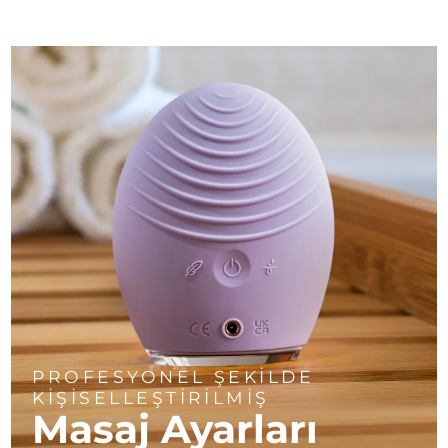
PROFESYONEL ŞEKİLDE
KİŞİSELLEŞTİRİLMİŞ
Masaj Ayarları