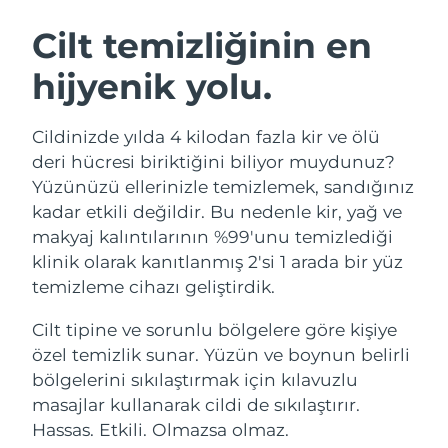
İSVEÇ GÜZELLIK RUTINI
Avustralya
Tahmini teslim tarihi
১৩/৮/২৬
Cilt temizliğinin en
Avusturya
Tahmini teslim tarihi
১০/৮/২৬
hijyenik yolu.
Bahreyn
Tahmini teslim tarihi
১১/৮/২৬
Yüz temizleme
Yüz sıkılaştırma
Cildinizde yılda 4 kilodan fazla kir ve ölü
Belçika
Tahmini teslim tarihi
১০/৮/২৬
LUNA™ 4 seti
BEAR™ 2 seti
deri hücresi biriktiğini biliyor muydunuz?
Anti-aging massage
Microcurrent toning
Yüzünüzü ellerinizle temizlemek, sandığınız
Bermuda
Tahmini teslim tarihi
১৬/৮/২৬
kadar etkili değildir. Bu nedenle kir, yağ ve
makyaj kalıntılarının %99'unu temizlediği
Nemlendirme
Ağız bakımı
Bosna-Hersek
Tahmini teslim tarihi
১৩/৮/২৬
LUNA™ 4 Plus
BEAR™ 2 go
klinik olarak kanıtlanmış 2'si 1 arada bir yüz
UFO™ 3 seti
issa™ 4
Massage, LED heating
Microcurrent toning on-the-go
temizleme cihazı geliştirdik.
Brunei
Tahmini teslim tarihi
১৫/৮/২৬
FAQ™ YAŞLANMA KARŞITI BAKIM
Deep facial hydration
Hybrid silicone sonic toothbrush
Cilt tipine ve sorunlu bölgelere göre kişiye
Bulgaristan
Tahmini teslim tarihi
১০/৮/২৬
NEW
özel temizlik sunar. Yüzün ve boynun belirli
LUNA™ 4 Men
BEAR™ 2 eyes & lips
UFO™ 3 LED
issa™ 4 plus
bölgelerini sıkılaştırmak için kılavuzlu
Kanada
For men, anti-aging massage
Microcurrent line smoothing device
Tahmini teslim tarihi
১৪/৮/২৬
Near-infrared and red light therapy
masajlar kullanarak cildi de sıkılaştırır.
Smart hybrid silicone sonic toothbrush
device
Yaşlanma karşıtı
LED bakım
Şili
Hassas. Etkili. Olmazsa olmaz.
Tahmini teslim tarihi
১৪/৮/২৬