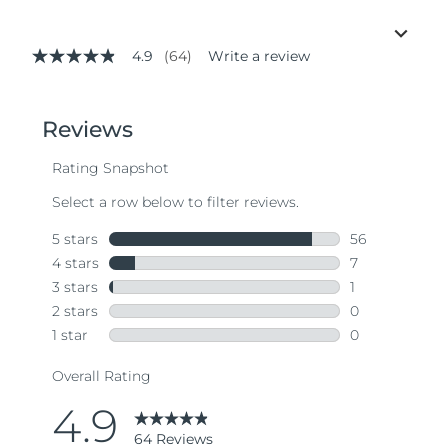
4.9
(64)
Write a review
4.9
out
of
5
stars,
average
rating
value.
Read
64
Reviews.
Same
page
link.