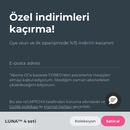
Özel indirimleri
kaçırma!
Üye olun ve ilk siparişinizde %15 indirim kazanın!
E-posta adresi
“Abone Ol”a basarak FOREO'dan pazarlama mesajları
almayı kabul ediyorum. İstediğim zaman abonelikten
çıkabileceğimi biliyorum.
Bu site reCAPTCHA tarafından koruma altındadır ve Google
Gizlilik politikası
ile
Hizmet Şartları
geçerlidir.
LUNA™ 4 seti
Koleksiyon
Satin al