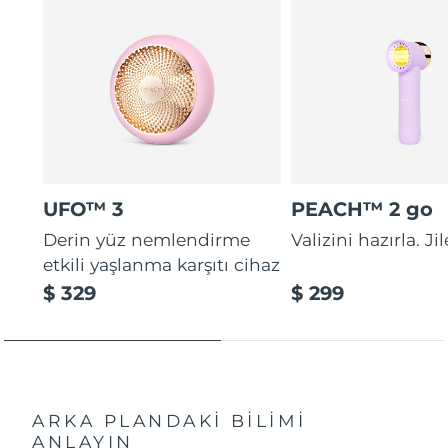
UFO™ 3
PEACH™ 2 go
Derin yüz nemlendirme
Valizini hazırla. Ji
etkili yaşlanma karşıtı cihaz
$ 329
$ 299
ARKA PLANDAKİ BİLİMİ
ANLAYIN