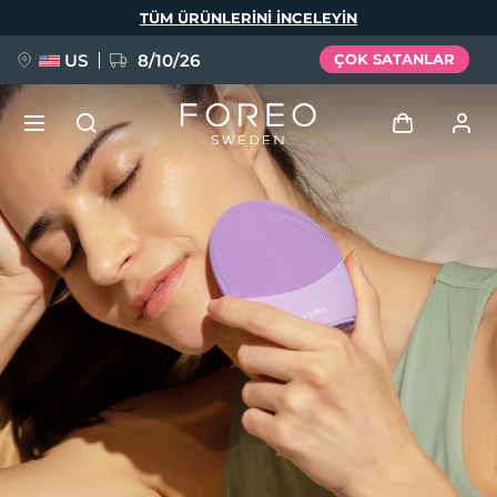
Ana
TÜM ÜRÜNLERINI INCELEYIN
içeriğe
atla
US
8/10/26
ÇOK SATANLAR
YENİ
Giriş
Dil Seçimi
BREAKING NEWS
Kullanici profi̇li̇
English
Deutsch
Español
Cihazlarım
FAQ™ Pure Beauty-Tech Elixir
Français
Italiano
Português
Siparişlerim
Polski
Svenska
Русский
Türkçe
简体中文
繁體中文
Adresim
issa™ Teeth Whitening Set
Aboneliklerim