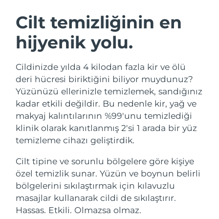
İSVEÇ GÜZELLIK RUTINI
Avustralya
Tahmini teslim tarihi
8/12/26
Cilt temizliğinin en
Avusturya
Tahmini teslim tarihi
8/9/26
hijyenik yolu.
Bahreyn
Tahmini teslim tarihi
8/10/26
Yüz temizleme
Yüz sıkılaştırma
Cildinizde yılda 4 kilodan fazla kir ve ölü
Belçika
Tahmini teslim tarihi
8/9/26
LUNA™ 4 seti
BEAR™ 2 seti
deri hücresi biriktiğini biliyor muydunuz?
Anti-aging massage
Microcurrent toning
Yüzünüzü ellerinizle temizlemek, sandığınız
Bermuda
Tahmini teslim tarihi
8/15/26
kadar etkili değildir. Bu nedenle kir, yağ ve
makyaj kalıntılarının %99'unu temizlediği
Nemlendirme
Ağız bakımı
Bosna-Hersek
Tahmini teslim tarihi
8/12/26
LUNA™ 4 Plus
BEAR™ 2 go
klinik olarak kanıtlanmış 2'si 1 arada bir yüz
UFO™ 3 seti
issa™ 4
Massage, LED heating
Microcurrent toning on-the-go
temizleme cihazı geliştirdik.
Brunei
Tahmini teslim tarihi
8/14/26
FAQ™ YAŞLANMA KARŞITI BAKIM
Deep facial hydration
Hybrid silicone sonic toothbrush
Cilt tipine ve sorunlu bölgelere göre kişiye
Bulgaristan
Tahmini teslim tarihi
8/9/26
NEW
özel temizlik sunar. Yüzün ve boynun belirli
LUNA™ 4 Men
BEAR™ 2 eyes & lips
UFO™ 3 LED
issa™ 4 plus
bölgelerini sıkılaştırmak için kılavuzlu
Kanada
For men, anti-aging massage
Microcurrent line smoothing device
Tahmini teslim tarihi
8/13/26
Near-infrared and red light therapy
masajlar kullanarak cildi de sıkılaştırır.
Smart hybrid silicone sonic toothbrush
device
Yaşlanma karşıtı
LED bakım
Şili
Hassas. Etkili. Olmazsa olmaz.
Tahmini teslim tarihi
8/13/26