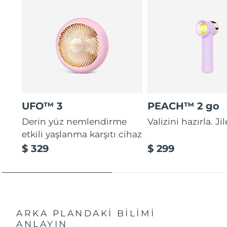
UFO™ 3
PEACH™ 2 go
Derin yüz nemlendirme
Valizini hazırla. Ji
etkili yaşlanma karşıtı cihaz
$ 329
$ 299
ARKA PLANDAKİ BİLİMİ
ANLAYIN