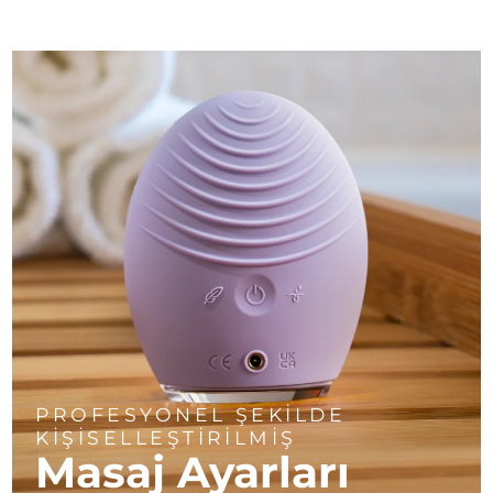
PROFESYONEL ŞEKİLDE
KİŞİSELLEŞTİRİLMİŞ
Masaj Ayarları