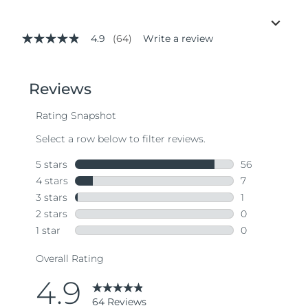
4.9
(64)
Write a review
4.9
out
of
5
stars,
average
rating
value.
Read
64
Reviews.
Same
page
link.