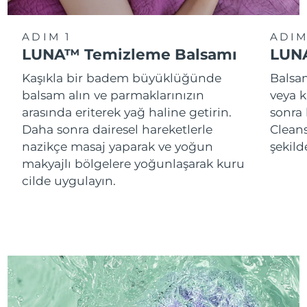
ADIM 1
ADIM
LUNA™ Temizleme Balsamı
LUNA
Kaşıkla bir badem büyüklüğünde
Balsam
balsam alın ve parmaklarınızın
veya k
arasında eriterek yağ haline getirin.
sonra
Daha sonra dairesel hareketlerle
Cleans
nazikçe masaj yaparak ve yoğun
şekild
makyajlı bölgelere yoğunlaşarak kuru
cilde uygulayın.