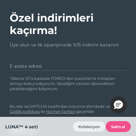
Özel indirimleri
kaçırma!
Üye olun ve ilk siparişinizde %15 indirim kazanın!
E-posta adresi
“Abone Ol”a basarak FOREO'dan pazarlama mesajları
almayı kabul ediyorum. İstediğim zaman abonelikten
çıkabileceğimi biliyorum.
Bu site reCAPTCHA tarafından koruma altındadır ve Google
Gizlilik politikası
ile
Hizmet Şartları
geçerlidir.
LUNA™ 4 seti
Koleksiyon
Satin al