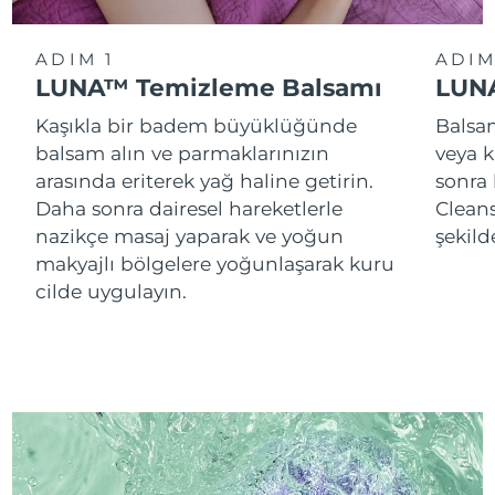
ADIM 1
ADIM
LUNA™ Temizleme Balsamı
LUNA
Kaşıkla bir badem büyüklüğünde
Balsam
balsam alın ve parmaklarınızın
veya k
arasında eriterek yağ haline getirin.
sonra
Daha sonra dairesel hareketlerle
Cleans
nazikçe masaj yaparak ve yoğun
şekild
makyajlı bölgelere yoğunlaşarak kuru
cilde uygulayın.