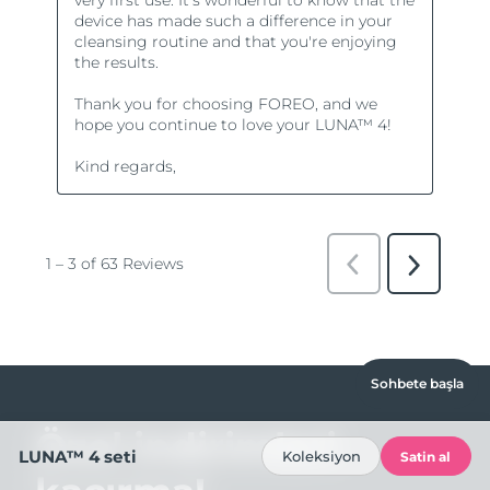
Sohbete başla
Özel indirimleri
LUNA™ 4 seti
Koleksiyon
Satin al