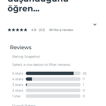
öğren...
4.9
(63)
Write a review
4.9
out
of
5
stars,
average
rating
value.
Read
63
Reviews.
Same
page
link.