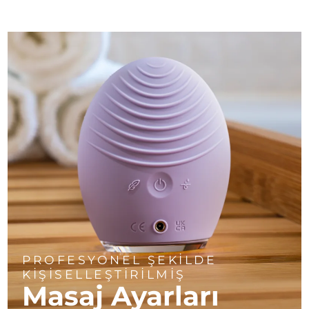
PROFESYONEL ŞEKİLDE
KİŞİSELLEŞTİRİLMİŞ
Masaj Ayarları