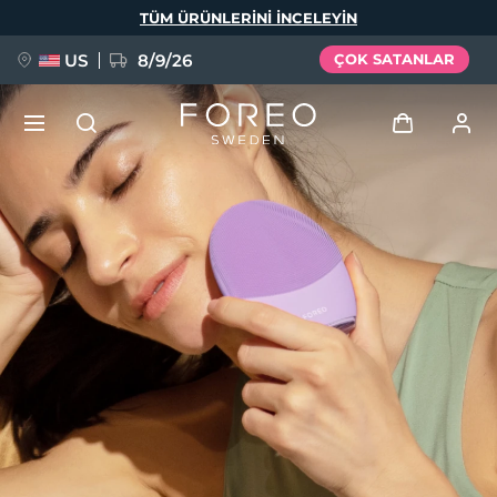
Ana
TÜM ÜRÜNLERINI INCELEYIN
içeriğe
atla
US
8/9/26
ÇOK SATANLAR
YENİ
Giriş
Dil Seçimi
BREAKING NEWS
Kullanici profi̇li̇
English
Deutsch
Español
Cihazlarım
FAQ™ Pure Beauty-Tech Elixir
Français
Italiano
Português
Siparişlerim
Polski
Svenska
Русский
Türkçe
简体中文
繁體中文
Adresim
issa™ Teeth Whitening Set
Aboneliklerim