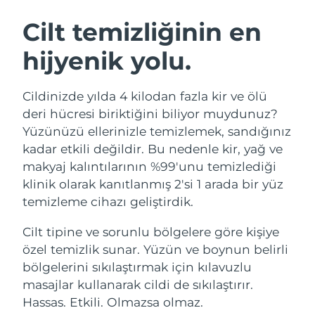
İSVEÇ GÜZELLIK RUTINI
Avustralya
Tahmini teslim tarihi
8/11/26
Cilt temizliğinin en
Avusturya
Tahmini teslim tarihi
8/8/26
hijyenik yolu.
Bahreyn
Tahmini teslim tarihi
8/9/26
Yüz temizleme
Yüz sıkılaştırma
Cildinizde yılda 4 kilodan fazla kir ve ölü
Belçika
Tahmini teslim tarihi
8/8/26
LUNA™ 4 seti
BEAR™ 2 seti
deri hücresi biriktiğini biliyor muydunuz?
Anti-aging massage
Microcurrent toning
Yüzünüzü ellerinizle temizlemek, sandığınız
Bermuda
Tahmini teslim tarihi
8/14/26
kadar etkili değildir. Bu nedenle kir, yağ ve
makyaj kalıntılarının %99'unu temizlediği
Nemlendirme
Ağız bakımı
Bosna-Hersek
Tahmini teslim tarihi
8/11/26
LUNA™ 4 Plus
BEAR™ 2 go
klinik olarak kanıtlanmış 2'si 1 arada bir yüz
UFO™ 3 seti
issa™ 4
Massage, LED heating
Microcurrent toning on-the-go
temizleme cihazı geliştirdik.
Brunei
Tahmini teslim tarihi
8/13/26
FAQ™ YAŞLANMA KARŞITI BAKIM
Deep facial hydration
Hybrid silicone sonic toothbrush
Cilt tipine ve sorunlu bölgelere göre kişiye
Bulgaristan
Tahmini teslim tarihi
8/8/26
NEW
özel temizlik sunar. Yüzün ve boynun belirli
LUNA™ 4 Men
BEAR™ 2 eyes & lips
UFO™ 3 LED
issa™ 4 plus
bölgelerini sıkılaştırmak için kılavuzlu
Kanada
For men, anti-aging massage
Microcurrent line smoothing device
Tahmini teslim tarihi
8/12/26
Near-infrared and red light therapy
masajlar kullanarak cildi de sıkılaştırır.
Smart hybrid silicone sonic toothbrush
device
Yaşlanma karşıtı
LED bakım
Şili
Hassas. Etkili. Olmazsa olmaz.
Tahmini teslim tarihi
8/12/26