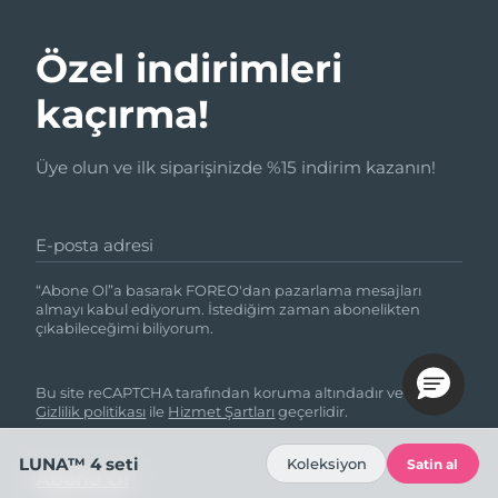
Özel indirimleri
kaçırma!
Üye olun ve ilk siparişinizde %15 indirim kazanın!
E-posta adresi
“Abone Ol”a basarak FOREO'dan pazarlama mesajları
almayı kabul ediyorum. İstediğim zaman abonelikten
çıkabileceğimi biliyorum.
Bu site reCAPTCHA tarafından koruma altındadır ve Google
Gizlilik politikası
ile
Hizmet Şartları
geçerlidir.
LUNA™ 4 seti
Koleksiyon
Satin al