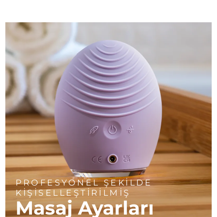
PROFESYONEL ŞEKİLDE
KİŞİSELLEŞTİRİLMİŞ
Masaj Ayarları