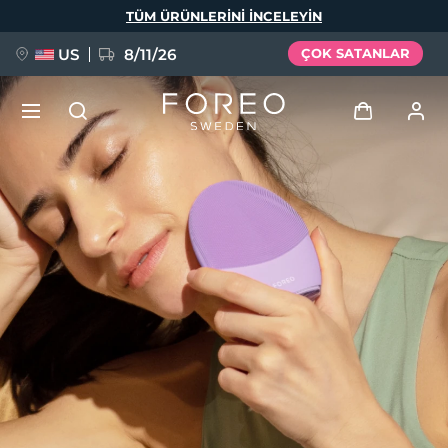
Ana
TÜM ÜRÜNLERINI INCELEYIN
içeriğe
atla
US
8/11/26
ÇOK SATANLAR
YENİ
Giriş
Dil Seçimi
BREAKING NEWS
Kullanici profi̇li̇
English
Deutsch
Español
Cihazlarım
FAQ™ Pure Beauty-Tech Elixir
Français
Italiano
Português
Siparişlerim
Polski
Svenska
Русский
Türkçe
简体中文
繁體中文
Adresim
issa™ Teeth Whitening Set
Aboneliklerim