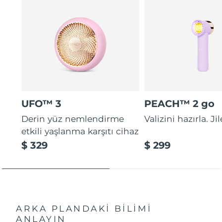
UFO™ 3
PEACH™ 2 go
Derin yüz nemlendirme
Valizini hazırla. Ji
etkili yaşlanma karşıtı cihaz
$ 329
$ 299
ARKA PLANDAKİ BİLİMİ
ANLAYIN