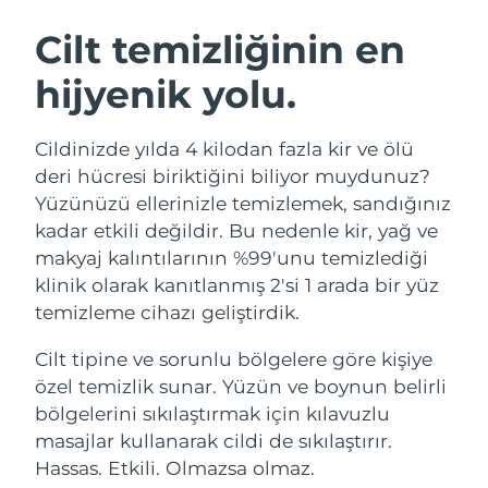
İSVEÇ GÜZELLIK RUTINI
Avustralya
Tahmini teslim tarihi
১৩/৮/২৬
Cilt temizliğinin en
Avusturya
Tahmini teslim tarihi
১০/৮/২৬
hijyenik yolu.
Bahreyn
Tahmini teslim tarihi
১১/৮/২৬
Yüz temizleme
Yüz sıkılaştırma
Cildinizde yılda 4 kilodan fazla kir ve ölü
Belçika
Tahmini teslim tarihi
১০/৮/২৬
LUNA™ 4 seti
BEAR™ 2 seti
deri hücresi biriktiğini biliyor muydunuz?
Anti-aging massage
Microcurrent toning
Yüzünüzü ellerinizle temizlemek, sandığınız
Bermuda
Tahmini teslim tarihi
১৬/৮/২৬
kadar etkili değildir. Bu nedenle kir, yağ ve
makyaj kalıntılarının %99'unu temizlediği
Nemlendirme
Ağız bakımı
Bosna-Hersek
Tahmini teslim tarihi
১৩/৮/২৬
LUNA™ 4 Plus
BEAR™ 2 go
klinik olarak kanıtlanmış 2'si 1 arada bir yüz
UFO™ 3 seti
issa™ 4
Massage, LED heating
Microcurrent toning on-the-go
temizleme cihazı geliştirdik.
Brunei
Tahmini teslim tarihi
১৫/৮/২৬
FAQ™ YAŞLANMA KARŞITI BAKIM
Deep facial hydration
Hybrid silicone sonic toothbrush
Cilt tipine ve sorunlu bölgelere göre kişiye
Bulgaristan
Tahmini teslim tarihi
১০/৮/২৬
NEW
özel temizlik sunar. Yüzün ve boynun belirli
LUNA™ 4 Men
BEAR™ 2 eyes & lips
UFO™ 3 LED
issa™ 4 plus
bölgelerini sıkılaştırmak için kılavuzlu
Kanada
For men, anti-aging massage
Microcurrent line smoothing device
Tahmini teslim tarihi
১৪/৮/২৬
Near-infrared and red light therapy
masajlar kullanarak cildi de sıkılaştırır.
Smart hybrid silicone sonic toothbrush
device
Yaşlanma karşıtı
LED bakım
Şili
Hassas. Etkili. Olmazsa olmaz.
Tahmini teslim tarihi
১৪/৮/২৬