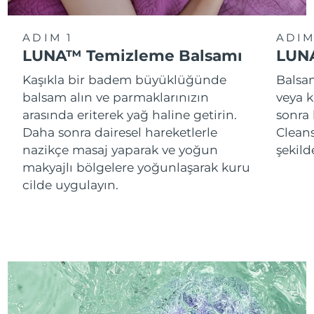
ADIM 1
ADIM
LUNA™ Temizleme Balsamı
LUNA
Kaşıkla bir badem büyüklüğünde
Balsam
balsam alın ve parmaklarınızın
veya k
arasında eriterek yağ haline getirin.
sonra
Daha sonra dairesel hareketlerle
Cleans
nazikçe masaj yaparak ve yoğun
şekild
makyajlı bölgelere yoğunlaşarak kuru
cilde uygulayın.