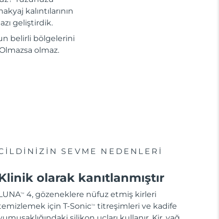
akyaj kalıntılarının
zı geliştirdik.
n belirli bölgelerini
i. Olmazsa olmaz.
CİLDİNİZİN SEVME NEDENLERİ
Klinik olarak kanıtlanmıştır
LUNA
4, gözeneklere nüfuz etmiş kirleri
TM
temizlemek için T-Sonic
titreşimleri ve kadife
TM
yumuşaklığındaki silikon uçları kullanır. Kir, yağ