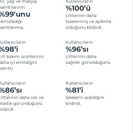
Kir, yağ ve makyaj
Kullanıcıların
%100’ü
kalıntılarının
%99'unu
ciltlerinin daha
temizlediği
tazelenmiş ve aydınlık
kanıtlanmış.
olduğunu bildirdi.
Kullanıcıların
Kullanıcıların
%98’i
%96’sı
cilt bakım ürünlerinin
ciltlerinin daha
daha iyi emildiğini
sağlıklı göründüğünü.
belirtti.
Kullanıcıların
Kullanıcıların
%86’sı
%81’i
ciltlerinin daha sıkı ve
lekelerin azaldığını
elastik göründüğünü
bildirdi.
bildirdi.