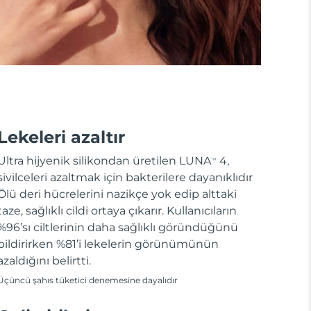
Lekeleri azaltır
Ultra hijyenik silikondan üretilen LUNA
4,
TM
sivilceleri azaltmak için bakterilere dayanıklıdır
Ölü deri hücrelerini nazikçe yok edip alttaki
taze, sağlıklı cildi ortaya çıkarır. Kullanıcıların
%96’sı ciltlerinin daha sağlıklı göründüğünü
bildirirken %81’i lekelerin görünümünün
azaldığını belirtti.
Üçüncü şahıs tüketici denemesine dayalıdır