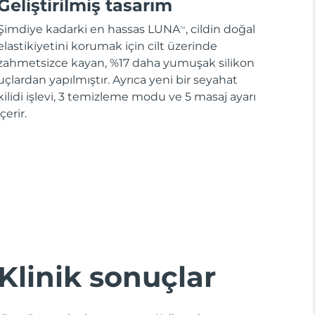
Geliştirilmiş tasarım
Şimdiye kadarki en hassas LUNA
, cildin doğal
TM
elastikiyetini korumak için cilt üzerinde
zahmetsizce kayan, %17 daha yumuşak silikon
uçlardan yapılmıştır. Ayrıca yeni bir seyahat
kilidi işlevi, 3 temizleme modu ve 5 masaj ayarı
içerir.
Klinik sonuçlar