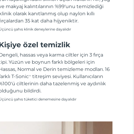
ve makyaj kalıntılarının %99'unu temizlediği
klinik olarak kanıtlanmış olup naylon kıllı
fırçalardan 35 kat daha hijyeniktir.
Üçüncü şahıs klinik deneylerine dayalıdır
Kişiye özel temizlik
Dengeli, hassas veya karma ciltler için 3 fırça
tipi. Yüzün ve boynun farklı bölgeleri için
Hassas, Normal ve Derin temizleme modları. 16
farklı T-Sonic
titreşim seviyesi. Kullanıcıların
TM
%100'ü ciltlerinin daha tazelenmiş ve aydınlık
olduğunu bildirdi.
Üçüncü şahıs tüketici denemesine dayalıdır