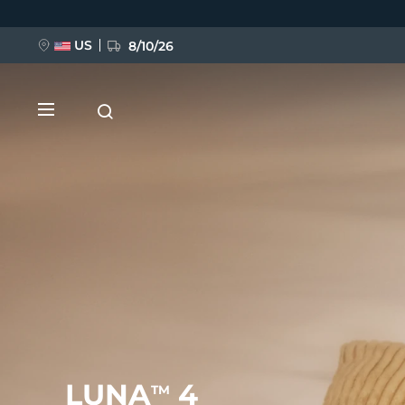
Ana
içeriğe
atla
US
8/10/26
YENİ
BREAKING NEWS
FAQ™ Pure Beauty-Tech Elixir
LUNA
4
TM