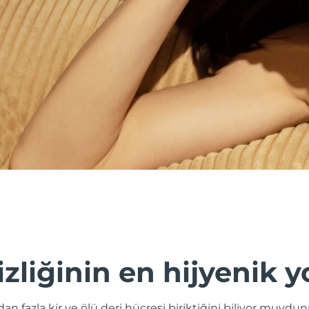
izliğinin en hijyenik y
odan fazla kir ve ölü deri hücresi biriktiğini biliyor muy