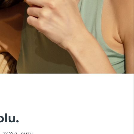
olu.
dunuz? Yüzünüzü