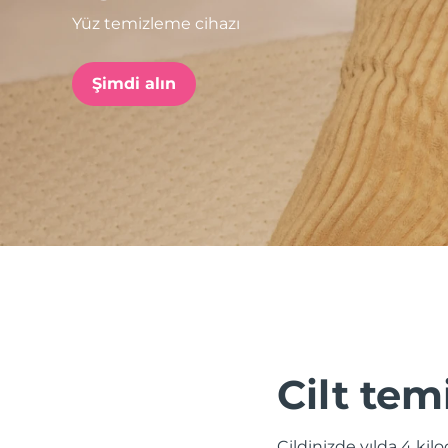
Yüz temizleme cihazı
issa™ Teeth Whitening Set
Şimdi alın
FAQ™ Dual LED Panel
POPÜLER
Özel teklifler
Çok satanlar
Cilt tem
Cildinizde yılda 4 kil