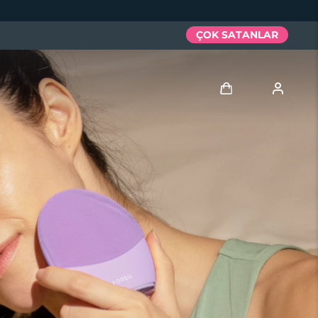
ÇOK SATANLAR
Giriş
Kullanici profi̇li̇
Cihazlarım
Siparişlerim
Adresim
Aboneliklerim