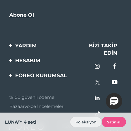
YARDIM
BIZI TAKIP
EDIN
Bi̇zi̇mle İleti̇şi̇me Geçi̇n
HESABIM
Si̇pari̇şler & Sevki̇yat
Ürün Kaydı
FOREO KURUMSAL
Garanti̇ & İade
Destek
FOREO Hakkinda
Sık Sorulan Sorular
%100 güvenli ödeme
Ortaklik Programi
Pil bilgileri
Bazaarvoice İncelemeleri
Ortaklık haberleri
MYSA
LUNA™ 4 seti
Koleksiyon
Satin al
© 2026 FOREO Tüm hakları