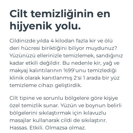
İSVEÇ GÜZELLIK RUTINI
Avustralya
Tahmini teslim tarihi
8/13/26
Cilt temizliğinin en
Avusturya
Tahmini teslim tarihi
8/10/26
hijyenik yolu.
Bahreyn
Tahmini teslim tarihi
8/11/26
Yüz temizleme
Yüz sıkılaştırma
Cildinizde yılda 4 kilodan fazla kir ve ölü
Belçika
Tahmini teslim tarihi
8/10/26
LUNA™ 4 seti
BEAR™ 2 seti
deri hücresi biriktiğini biliyor muydunuz?
Anti-aging massage
Microcurrent toning
Yüzünüzü ellerinizle temizlemek, sandığınız
Bermuda
Tahmini teslim tarihi
8/16/26
kadar etkili değildir. Bu nedenle kir, yağ ve
makyaj kalıntılarının %99'unu temizlediği
Nemlendirme
Ağız bakımı
Bosna-Hersek
Tahmini teslim tarihi
8/13/26
LUNA™ 4 Plus
BEAR™ 2 go
klinik olarak kanıtlanmış 2'si 1 arada bir yüz
UFO™ 3 seti
issa™ 4
Massage, LED heating
Microcurrent toning on-the-go
temizleme cihazı geliştirdik.
Brunei
Tahmini teslim tarihi
8/15/26
FAQ™ YAŞLANMA KARŞITI BAKIM
Deep facial hydration
Hybrid silicone sonic toothbrush
Cilt tipine ve sorunlu bölgelere göre kişiye
Bulgaristan
Tahmini teslim tarihi
8/10/26
NEW
özel temizlik sunar. Yüzün ve boynun belirli
LUNA™ 4 Men
BEAR™ 2 eyes & lips
UFO™ 3 LED
issa™ 4 plus
bölgelerini sıkılaştırmak için kılavuzlu
Kanada
For men, anti-aging massage
Microcurrent line smoothing device
Tahmini teslim tarihi
8/14/26
Near-infrared and red light therapy
masajlar kullanarak cildi de sıkılaştırır.
Smart hybrid silicone sonic toothbrush
device
Yaşlanma karşıtı
LED bakım
Şili
Hassas. Etkili. Olmazsa olmaz.
Tahmini teslim tarihi
8/14/26