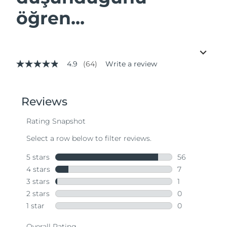
öğren...
4.9
(64)
Write a review
4.9
out
of
5
stars,
average
rating
value.
Read
64
Reviews.
Same
page
link.