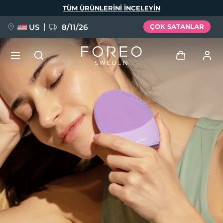
Ana
TÜM ÜRÜNLERINI INCELEYIN
içeriğe
atla
US
8/11/26
ÇOK SATANLAR
YENİ
Giriş
Dil Seçimi
BREAKING NEWS
Kullanici profi̇li̇
English
Deutsch
Español
Cihazlarım
FAQ™ Pure Beauty-Tech Elixir
Français
Italiano
Português
Siparişlerim
Polski
Svenska
Русский
Türkçe
简体中文
繁體中文
Adresim
issa™ Teeth Whitening Set
Aboneliklerim