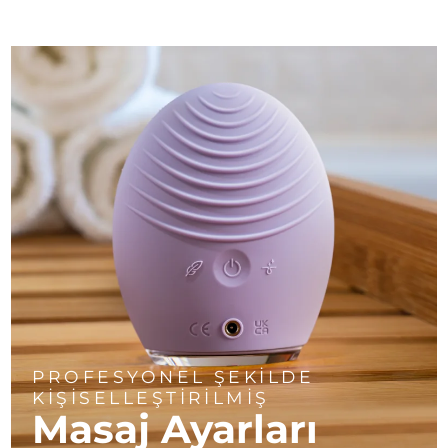
PROFESYONEL ŞEKİLDE
KİŞİSELLEŞTİRİLMİŞ
Masaj Ayarları