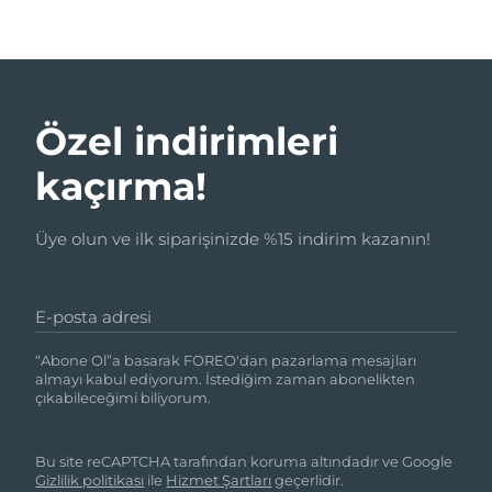
Özel indirimleri
kaçırma!
Üye olun ve ilk siparişinizde %15 indirim kazanın!
E-posta adresi
“Abone Ol”a basarak FOREO'dan pazarlama mesajları
almayı kabul ediyorum. İstediğim zaman abonelikten
çıkabileceğimi biliyorum.
Bu site reCAPTCHA tarafından koruma altındadır ve Google
Gizlilik politikası
ile
Hizmet Şartları
geçerlidir.