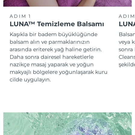
ADIM 1
ADIM
LUNA™ Temizleme Balsamı
LUNA
Kaşıkla bir badem büyüklüğünde
Balsam
balsam alın ve parmaklarınızın
veya k
arasında eriterek yağ haline getirin.
sonra
Daha sonra dairesel hareketlerle
Cleans
nazikçe masaj yaparak ve yoğun
şekild
makyajlı bölgelere yoğunlaşarak kuru
cilde uygulayın.