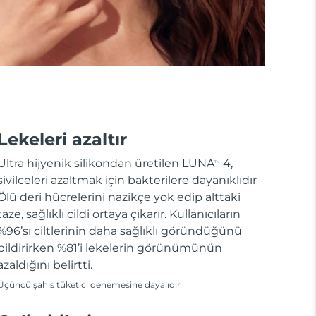
Lekeleri azaltır
Ultra hijyenik silikondan üretilen LUNA
4,
TM
sivilceleri azaltmak için bakterilere dayanıklıdır
Ölü deri hücrelerini nazikçe yok edip alttaki
taze, sağlıklı cildi ortaya çıkarır. Kullanıcıların
%96’sı ciltlerinin daha sağlıklı göründüğünü
bildirirken %81’i lekelerin görünümünün
azaldığını belirtti.
Üçüncü şahıs tüketici denemesine dayalıdır