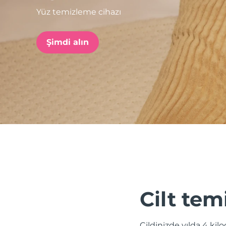
Yüz temizleme cihazı
issa™ Teeth Whitening Set
Şimdi alın
FAQ™ Dual LED Panel
POPÜLER
Özel teklifler
Çok satanlar
Cilt tem
Cildinizde yılda 4 kil