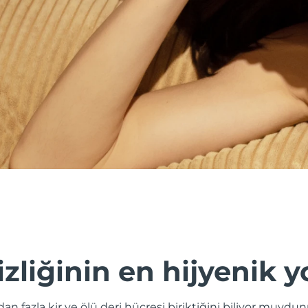
izliğinin en hijyenik y
odan fazla kir ve ölü deri hücresi biriktiğini biliyor muy