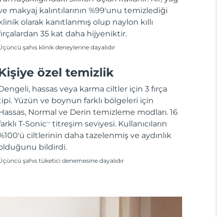
ve makyaj kalıntılarının %99'unu temizlediği
klinik olarak kanıtlanmış olup naylon kıllı
fırçalardan 35 kat daha hijyeniktir.
Üçüncü şahıs klinik deneylerine dayalıdır
Kişiye özel temizlik
Dengeli, hassas veya karma ciltler için 3 fırça
tipi. Yüzün ve boynun farklı bölgeleri için
Hassas, Normal ve Derin temizleme modları. 16
farklı T-Sonic
titreşim seviyesi. Kullanıcıların
TM
%100'ü ciltlerinin daha tazelenmiş ve aydınlık
olduğunu bildirdi.
Üçüncü şahıs tüketici denemesine dayalıdır