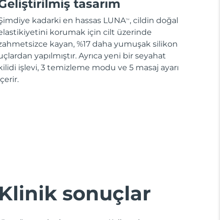
Geliştirilmiş tasarım
Şimdiye kadarki en hassas LUNA
, cildin doğal
TM
elastikiyetini korumak için cilt üzerinde
zahmetsizce kayan, %17 daha yumuşak silikon
uçlardan yapılmıştır. Ayrıca yeni bir seyahat
kilidi işlevi, 3 temizleme modu ve 5 masaj ayarı
içerir.
Klinik sonuçlar