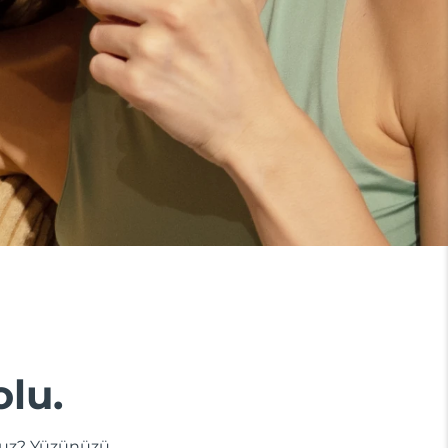
olu.
dunuz? Yüzünüzü