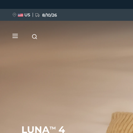
Ana
içeriğe
atla
US
8/10/26
YENİ
BREAKING NEWS
FAQ™ Pure Beauty-Tech Elixir
LUNA
4
TM