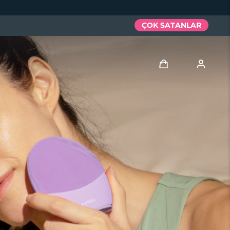
ÇOK SATANLAR
Giriş
Kullanici profi̇li̇
Cihazlarım
Siparişlerim
Adresim
Aboneliklerim