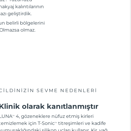
akyaj kalıntılarının
zı geliştirdik.
n belirli bölgelerini
i. Olmazsa olmaz.
CİLDİNİZİN SEVME NEDENLERİ
Klinik olarak kanıtlanmıştır
LUNA
4, gözeneklere nüfuz etmiş kirleri
TM
temizlemek için T-Sonic
titreşimleri ve kadife
TM
yumuşaklığındaki silikon uçları kullanır. Kir, yağ