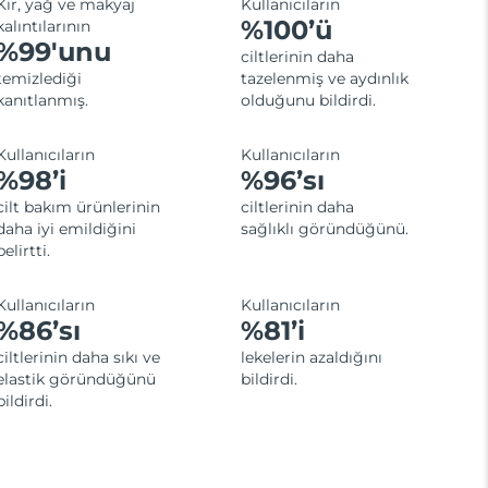
Kir, yağ ve makyaj
Kullanıcıların
%100’ü
kalıntılarının
%99'unu
ciltlerinin daha
temizlediği
tazelenmiş ve aydınlık
kanıtlanmış.
olduğunu bildirdi.
Kullanıcıların
Kullanıcıların
%98’i
%96’sı
cilt bakım ürünlerinin
ciltlerinin daha
daha iyi emildiğini
sağlıklı göründüğünü.
belirtti.
Kullanıcıların
Kullanıcıların
%86’sı
%81’i
ciltlerinin daha sıkı ve
lekelerin azaldığını
elastik göründüğünü
bildirdi.
bildirdi.