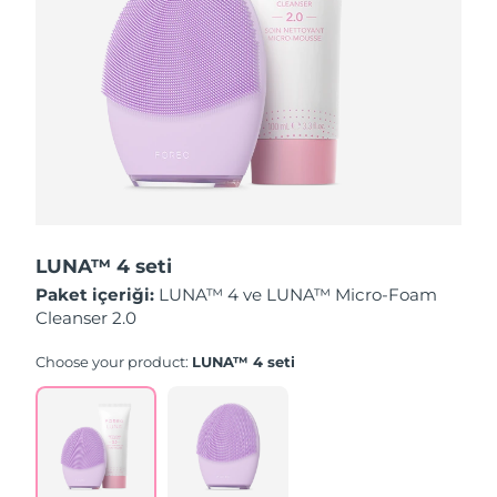
Tahmini teslim tarihi
Hollanda
09/08/2026
Tahmini teslim tarihi
Yeni Zelanda
09/08/2026
Tahmini teslim tarihi
Norveç
09/08/2026
Tahmini teslim tarihi
Umman
12/08/2026
LUNA™ 4 seti
Paket içeriği:
LUNA™ 4 ve LUNA™ Micro-Foam
Tahmini teslim tarihi
Filipinler
Cleanser 2.0
12/08/2026
Choose your product:
LUNA™ 4 seti
Tahmini teslim tarihi
Polonya
10/08/2026
Tahmini teslim tarihi
Portekiz
09/08/2026