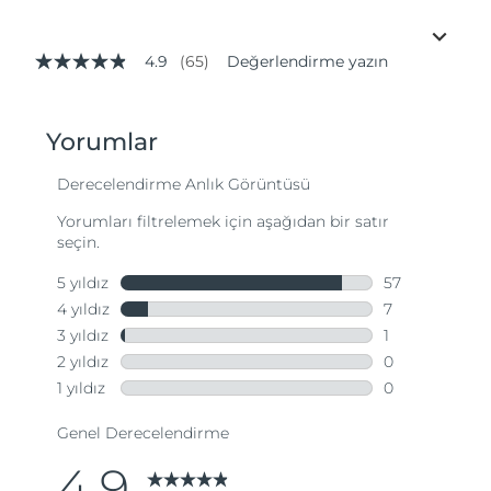
4.9
(65)
Değerlendirme yazın
5
üzerinden
4.9
yıldız,
ortalama
puan
değeri.
Read
65
Reviews.
Aynı
sayfa
bağlantısı.