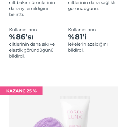
Tahmini teslim tarihi
Lübnan
cilt bakım ürünlerinin
ciltlerinin daha sağlıklı
10/08/2026
daha iyi emildiğini
göründüğünü.
belirtti.
Tahmini teslim tarihi
Litvanya
09/08/2026
Kullanıcıların
Kullanıcıların
Tahmini teslim tarihi
%86’sı
%81’i
Lüksemburg
09/08/2026
ciltlerinin daha sıkı ve
lekelerin azaldığını
elastik göründüğünü
bildirdi.
Tahmini teslim tarihi
Çin Makao ÖİB
bildirdi.
11/08/2026
Tahmini teslim tarihi
Malezya
12/08/2026
Tahmini teslim tarihi
Malta
09/08/2026
KAZANÇ 25 %
Tahmini teslim tarihi
Meksika
13/08/2026
Tahmini teslim tarihi
Monako
10/08/2026