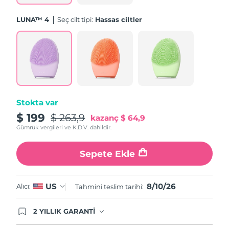
Tahmini teslim tarihi
Porto Riko
11/08/2026
LUNA™ 4
Seç cilt tipi:
Hassas ciltler
Tahmini teslim tarihi
Katar
10/08/2026
Tahmini teslim tarihi
Reunion
14/08/2026
Tahmini teslim tarihi
Romanya
Stokta var
09/08/2026
$ 199
$ 263,9
kazanç
$ 64,9
Tahmini teslim tarihi
Rusya
Gümrük vergileri ve K.D.V. dahildir.
17/08/2026
Sepete Ekle
Tahmini teslim tarihi
Suudi Arabistan
10/08/2026
8/10/26
US
Tahmini teslim tarihi
Alıcı:
Tahmini teslim tarihi:
Singapur
11/08/2026
2 YILLIK GARANTİ
Tahmini teslim tarihi
Satın aldığınız Foreo cihazı, Tüketici Kanununa
Slovakya
09/08/2026
göre 2 (iki) yıl firmamız garantisi altında