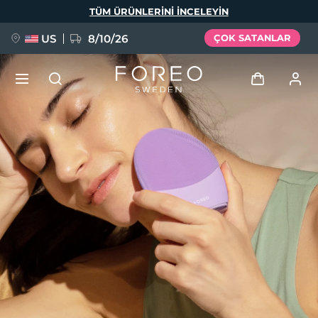
Ana
TÜM ÜRÜNLERINI INCELEYIN
içeriğe
atla
US
8/10/26
ÇOK SATANLAR
YENİ
Giriş
Dil Seçimi
BREAKING NEWS
Kullanici profi̇li̇
English
Deutsch
Español
Cihazlarım
FAQ™ Pure Beauty-Tech Elixir
Français
Italiano
Português
Siparişlerim
Polski
Svenska
Русский
Türkçe
简体中文
繁體中文
Adresim
issa™ Teeth Whitening Set
Aboneliklerim