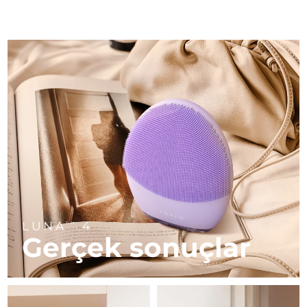
Brunei
FAQ™ 101
FAQ™ 201
LUNA™ 4 mini
Yüz sıkılaştırıcı cilt bakımı
14/08/2026
NEW
issa™ 4 smile
UFO™ 3 mini
Clinical anti-aging
LED mask
For young skin, T-zone
Premium anti-aging skincare
Tahmini teslim tarihi
Hybrid silicone sonic toothbrush
Red light therapy device for young skin
Bulgaristan
09/08/2026
Saç çıkaran
Cilt gençleştirme
FAQ™ 102
FAQ™ 202
LUNA™ 4 go
BEAR™ cihazları
Tahmini teslim tarihi
Kanada
FAQ™ 301
FAQ™ 501
issa™ 4 baby
UFO™ 3 go
13/08/2026
Advanced clinical anti-aging
LED mask
For travel or gym bag
All premium facelift devices
NEW
LED hair strengthening scalp massager
Full-Spectrum Red Light Therapy
For ages 0-3
Portable red light therapy
Tahmini teslim tarihi
Şili
13/08/2026
FAQ™ 103
FAQ™ 211
LUNA™ cilt bakımı
Supplements
FAQ™ Scalp Serum
FAQ™ 502
issa™ Teeth Whitening Set
Maskeleri
Luxurious clinical anti-aging set
Anti-aging neck & décolleté LED mask
Tahmini teslim tarihi
Premium cleansers & balm
Çin
09/08/2026
Scalp recovery probiotic serum
Full-Spectrum Red Light Therapy
Dual LED + sonic device & 18% PAP gel
Rejuvenation & hydration
ÖZEL BAKIMLAR
Tahmini teslim tarihi
Kolombiya
FAQ™ P1 Primer
FAQ™ 221
LUNA™ cihazları
13/08/2026
FAQ™ cilt bakımı
LUNA
4
ISSA™ cihazları
TM
UFO™ cihazları
Manuka honey primer
Anti-aging LED hand mask
FAQ™ Red Light Serum
All facial cleansing devices
Gerçek sonuçlar
All FAQ™ skincare
Tahmini teslim tarihi
All silicone sonic toothbrushes
All deep facial hydration devices
Hırvatistan
09/08/2026
Epilasyon
Vücut bakımı
FAQ™ cilt bakımı
FAQ™ cilt bakımı
Tahmini teslim tarihi
Kıbrıs
PEACH™ 2 Pro Max
BEAR™ 2 body
FAQ™ ürünler
FAQ™ skincare
10/08/2026
All FAQ™ skincare
All FAQ™ skincare