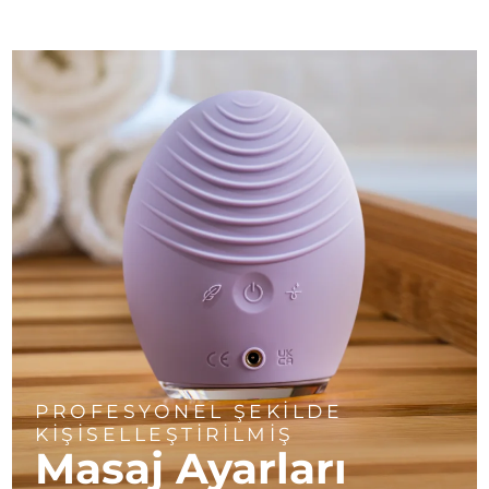
PROFESYONEL ŞEKİLDE
KİŞİSELLEŞTİRİLMİŞ
Masaj Ayarları