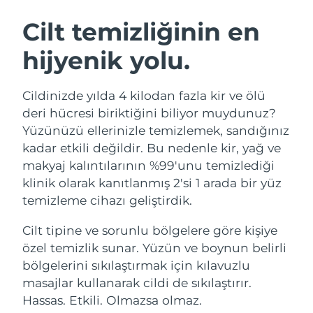
İSVEÇ GÜZELLIK RUTINI
Cilt temizliğinin en
hijyenik yolu.
Tahmini teslim tarihi
Avustralya
14/08/2026
Yüz temizleme
Yüz sıkılaştırma
Cildinizde yılda 4 kilodan fazla kir ve ölü
Tahmini teslim tarihi
Avusturya
LUNA™ 4 seti
BEAR™ 2 seti
11/08/2026
deri hücresi biriktiğini biliyor muydunuz?
Anti-aging massage
Microcurrent toning
Yüzünüzü ellerinizle temizlemek, sandığınız
Tahmini teslim tarihi
Bahreyn
kadar etkili değildir. Bu nedenle kir, yağ ve
12/08/2026
makyaj kalıntılarının %99'unu temizlediği
Nemlendirme
Ağız bakımı
LUNA™ 4 Plus
BEAR™ 2 go
klinik olarak kanıtlanmış 2'si 1 arada bir yüz
Tahmini teslim tarihi
Belçika
UFO™ 3 seti
issa™ 4
11/08/2026
Massage, LED heating
Microcurrent toning on-the-go
temizleme cihazı geliştirdik.
FAQ™ YAŞLANMA KARŞITI BAKIM
Deep facial hydration
Hybrid silicone sonic toothbrush
Tahmini teslim tarihi
Cilt tipine ve sorunlu bölgelere göre kişiye
Bermuda
17/08/2026
NEW
özel temizlik sunar. Yüzün ve boynun belirli
LUNA™ 4 Men
BEAR™ 2 eyes & lips
UFO™ 3 LED
issa™ 4 plus
bölgelerini sıkılaştırmak için kılavuzlu
For men, anti-aging massage
Microcurrent line smoothing device
Tahmini teslim tarihi
Bosna-Hersek
Near-infrared and red light therapy
14/08/2026
masajlar kullanarak cildi de sıkılaştırır.
Smart hybrid silicone sonic toothbrush
device
Yaşlanma karşıtı
LED bakım
Hassas. Etkili. Olmazsa olmaz.
Tahmini teslim tarihi