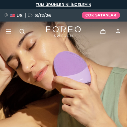
Ana
TÜM ÜRÜNLERINI INCELEYIN
içeriğe
atla
US
8/12/26
ÇOK SATANLAR
YENİ
Giriş
Dil Seçimi
BREAKING NEWS
Kullanici profi̇li̇
English
Deutsch
Español
Cihazlarım
FAQ™ Pure Beauty-Tech Elixir
Français
Italiano
Português
Siparişlerim
Polski
Svenska
Русский
Türkçe
简体中文
繁體中文
Adresim
issa™ Teeth Whitening Set
Aboneliklerim