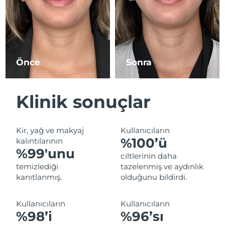
Tahmini teslim tarihi
İsrail
15/08/2026
Tahmini teslim tarihi
İtalya
11/08/2026
Önce
Sonra
Tahmini teslim tarihi
Japonya
14/08/2026
Klinik sonuçlar
Tahmini teslim tarihi
Jersey
16/08/2026
Kir, yağ ve makyaj
Kullanıcıların
Tahmini teslim tarihi
Kazakistan
%100’ü
kalıntılarının
13/08/2026
%99'unu
ciltlerinin daha
Tahmini teslim tarihi
temizlediği
tazelenmiş ve aydınlık
Kuveyt
11/08/2026
kanıtlanmış.
olduğunu bildirdi.
Tahmini teslim tarihi
Letonya
Kullanıcıların
Kullanıcıların
11/08/2026
%98’i
%96’sı