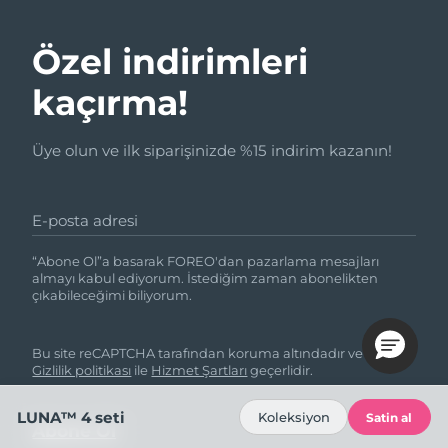
Özel indirimleri
kaçırma!
Üye olun ve ilk siparişinizde %15 indirim kazanın!
E-posta adresi
“Abone Ol”a basarak FOREO'dan pazarlama mesajları
almayı kabul ediyorum. İstediğim zaman abonelikten
çıkabileceğimi biliyorum.
Bu site reCAPTCHA tarafından koruma altındadır ve Google
Gizlilik politikası
ile
Hizmet Şartları
geçerlidir.
LUNA™ 4 seti
Koleksiyon
Satin al