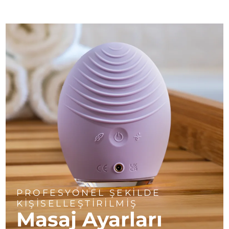
PROFESYONEL ŞEKİLDE
KİŞİSELLEŞTİRİLMİŞ
Masaj Ayarları