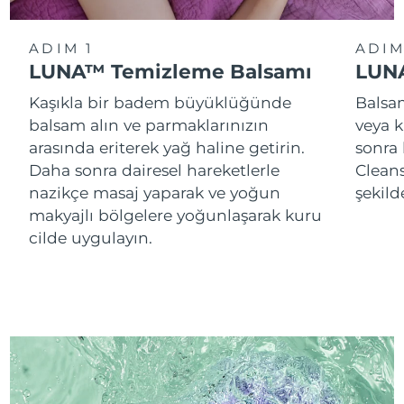
ADIM 1
ADIM
LUNA™ Temizleme Balsamı
LUNA
Kaşıkla bir badem büyüklüğünde
Balsam
balsam alın ve parmaklarınızın
veya k
arasında eriterek yağ haline getirin.
sonra
Daha sonra dairesel hareketlerle
Cleans
nazikçe masaj yaparak ve yoğun
şekild
makyajlı bölgelere yoğunlaşarak kuru
cilde uygulayın.