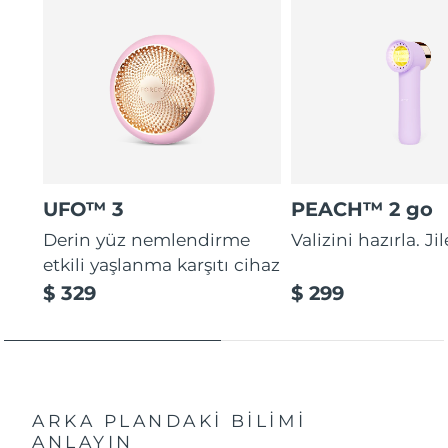
UFO™ 3
PEACH™ 2 go
Derin yüz nemlendirme
Valizini hazırla. Ji
etkili yaşlanma karşıtı cihaz
$ 329
$ 299
ARKA PLANDAKİ BİLİMİ
ANLAYIN