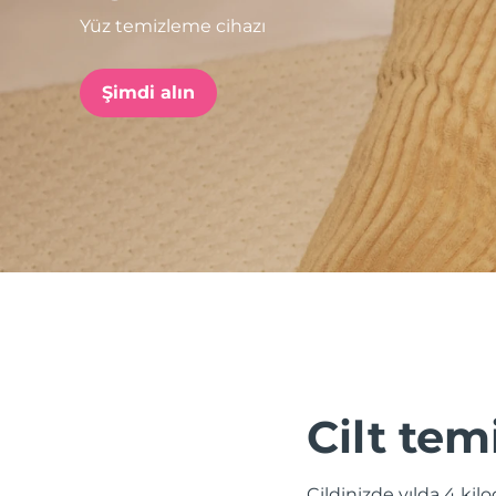
Yüz temizleme cihazı
issa™ Teeth Whitening Set
Şimdi alın
FAQ™ Dual LED Panel
POPÜLER
Özel teklifler
Çok satanlar
Cilt tem
Cildinizde yılda 4 kil