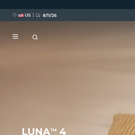
Ana
içeriğe
atla
US
8/11/26
YENİ
BREAKING NEWS
FAQ™ Pure Beauty-Tech Elixir
LUNA
4
TM