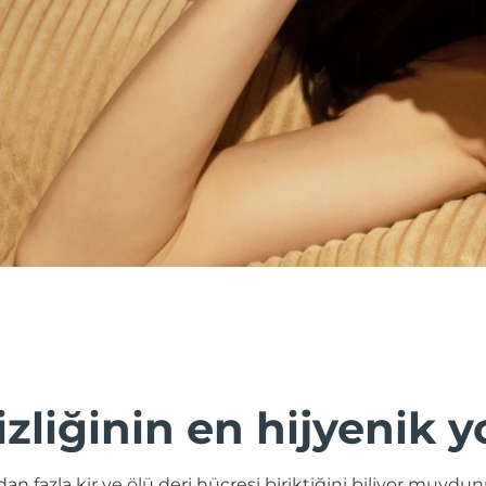
izliğinin en hijyenik y
odan fazla kir ve ölü deri hücresi biriktiğini biliyor muy