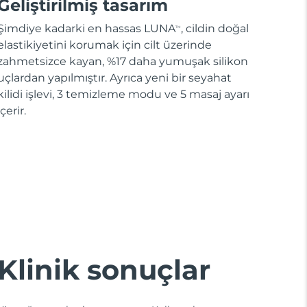
Geliştirilmiş tasarım
Şimdiye kadarki en hassas LUNA
, cildin doğal
TM
elastikiyetini korumak için cilt üzerinde
zahmetsizce kayan, %17 daha yumuşak silikon
uçlardan yapılmıştır. Ayrıca yeni bir seyahat
kilidi işlevi, 3 temizleme modu ve 5 masaj ayarı
içerir.
Klinik sonuçlar