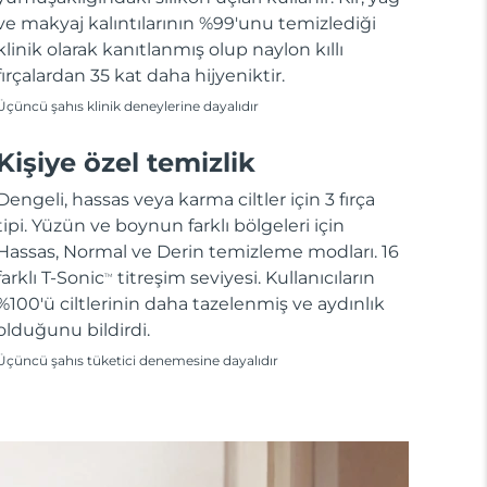
ve makyaj kalıntılarının %99'unu temizlediği
klinik olarak kanıtlanmış olup naylon kıllı
fırçalardan 35 kat daha hijyeniktir.
Üçüncü şahıs klinik deneylerine dayalıdır
Kişiye özel temizlik
Dengeli, hassas veya karma ciltler için 3 fırça
tipi. Yüzün ve boynun farklı bölgeleri için
Hassas, Normal ve Derin temizleme modları. 16
farklı T-Sonic
titreşim seviyesi. Kullanıcıların
TM
%100'ü ciltlerinin daha tazelenmiş ve aydınlık
olduğunu bildirdi.
Üçüncü şahıs tüketici denemesine dayalıdır