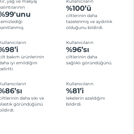
Kir, yağ ve makyaj
Kullanıcıların
%100’ü
kalıntılarının
%99'unu
ciltlerinin daha
temizlediği
tazelenmiş ve aydınlık
kanıtlanmış.
olduğunu bildirdi.
Kullanıcıların
Kullanıcıların
%98’i
%96’sı
cilt bakım ürünlerinin
ciltlerinin daha
daha iyi emildiğini
sağlıklı göründüğünü.
belirtti.
Kullanıcıların
Kullanıcıların
%86’sı
%81’i
ciltlerinin daha sıkı ve
lekelerin azaldığını
elastik göründüğünü
bildirdi.
bildirdi.