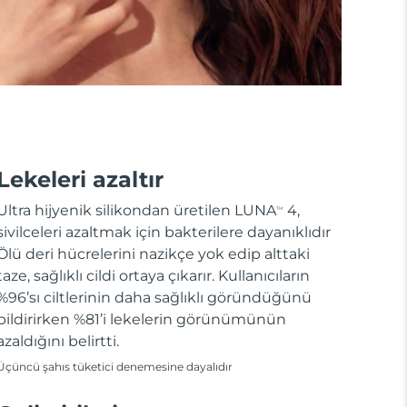
Lekeleri azaltır
Ultra hijyenik silikondan üretilen LUNA
4,
TM
sivilceleri azaltmak için bakterilere dayanıklıdır
Ölü deri hücrelerini nazikçe yok edip alttaki
taze, sağlıklı cildi ortaya çıkarır. Kullanıcıların
%96’sı ciltlerinin daha sağlıklı göründüğünü
bildirirken %81’i lekelerin görünümünün
azaldığını belirtti.
Üçüncü şahıs tüketici denemesine dayalıdır