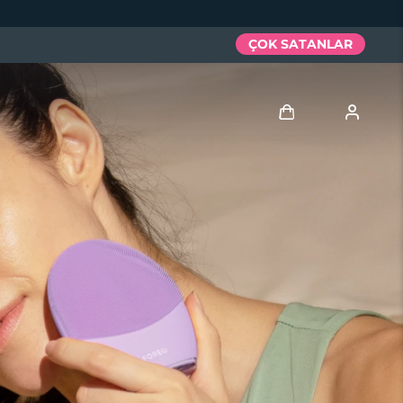
ÇOK SATANLAR
Giriş
Kullanici profi̇li̇
Cihazlarım
Siparişlerim
Adresim
Aboneliklerim