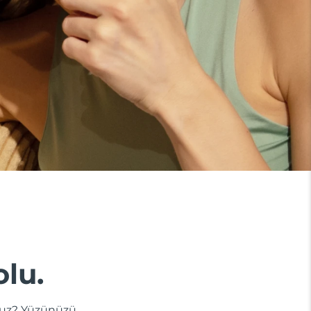
olu.
dunuz? Yüzünüzü