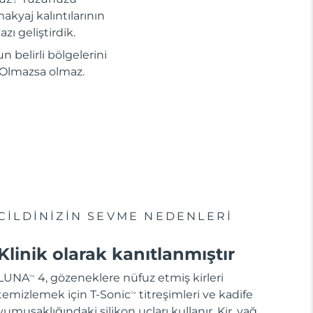
akyaj kalıntılarının
zı geliştirdik.
n belirli bölgelerini
i. Olmazsa olmaz.
CİLDİNİZİN SEVME NEDENLERİ
Klinik olarak kanıtlanmıştır
LUNA
4, gözeneklere nüfuz etmiş kirleri
TM
temizlemek için T-Sonic
titreşimleri ve kadife
TM
yumuşaklığındaki silikon uçları kullanır. Kir, yağ