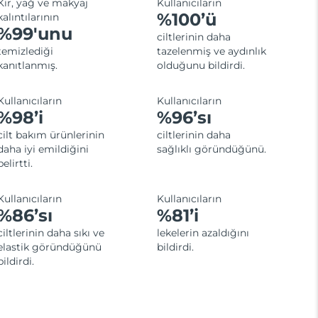
Kir, yağ ve makyaj
Kullanıcıların
%100’ü
kalıntılarının
%99'unu
ciltlerinin daha
temizlediği
tazelenmiş ve aydınlık
kanıtlanmış.
olduğunu bildirdi.
Kullanıcıların
Kullanıcıların
%98’i
%96’sı
cilt bakım ürünlerinin
ciltlerinin daha
daha iyi emildiğini
sağlıklı göründüğünü.
belirtti.
Kullanıcıların
Kullanıcıların
%86’sı
%81’i
ciltlerinin daha sıkı ve
lekelerin azaldığını
elastik göründüğünü
bildirdi.
bildirdi.