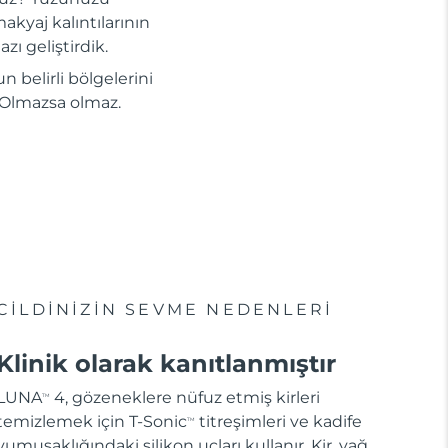
akyaj kalıntılarının
zı geliştirdik.
n belirli bölgelerini
i. Olmazsa olmaz.
CİLDİNİZİN SEVME NEDENLERİ
Klinik olarak kanıtlanmıştır
LUNA
4, gözeneklere nüfuz etmiş kirleri
TM
temizlemek için T-Sonic
titreşimleri ve kadife
TM
yumuşaklığındaki silikon uçları kullanır. Kir, yağ