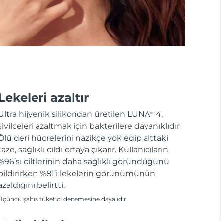
Lekeleri azaltır
Ultra hijyenik silikondan üretilen LUNA
4,
TM
sivilceleri azaltmak için bakterilere dayanıklıdır
Ölü deri hücrelerini nazikçe yok edip alttaki
taze, sağlıklı cildi ortaya çıkarır. Kullanıcıların
%96’sı ciltlerinin daha sağlıklı göründüğünü
bildirirken %81’i lekelerin görünümünün
azaldığını belirtti.
Üçüncü şahıs tüketici denemesine dayalıdır