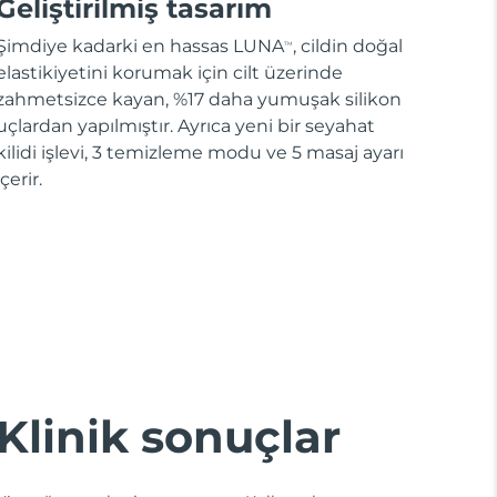
Geliştirilmiş tasarım
Şimdiye kadarki en hassas LUNA
, cildin doğal
TM
elastikiyetini korumak için cilt üzerinde
zahmetsizce kayan, %17 daha yumuşak silikon
uçlardan yapılmıştır. Ayrıca yeni bir seyahat
kilidi işlevi, 3 temizleme modu ve 5 masaj ayarı
içerir.
Klinik sonuçlar