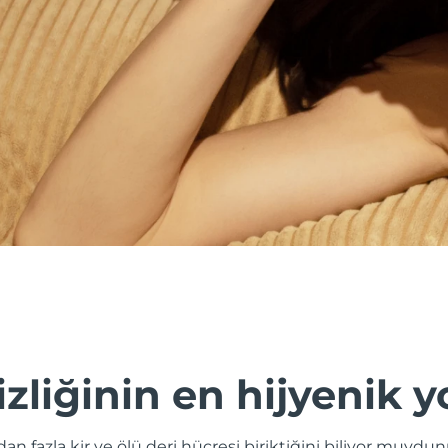
izliğinin en hijyenik y
odan fazla kir ve ölü deri hücresi biriktiğini biliyor muy