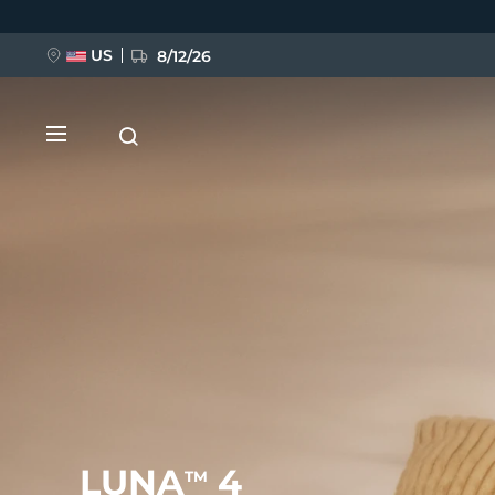
Ana
içeriğe
atla
US
8/12/26
YENİ
BREAKING NEWS
FAQ™ Pure Beauty-Tech Elixir
LUNA
4
TM