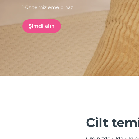
Yüz temizleme cihazı
issa™ Teeth Whitening Set
Şimdi alın
FAQ™ Dual LED Panel
POPÜLER
Özel teklifler
Çok satanlar
Cilt tem
Cildinizde yılda 4 kil