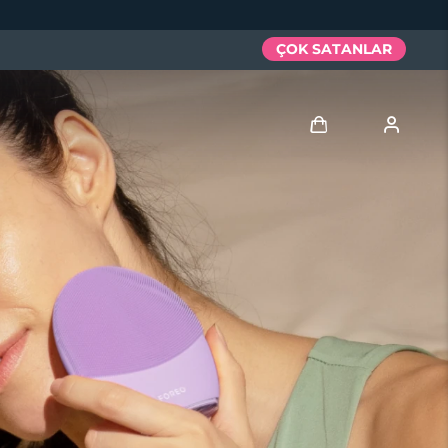
ÇOK SATANLAR
Giriş
Kullanici profi̇li̇
Cihazlarım
Siparişlerim
Adresim
Aboneliklerim