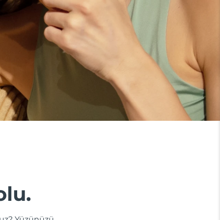
olu.
dunuz? Yüzünüzü