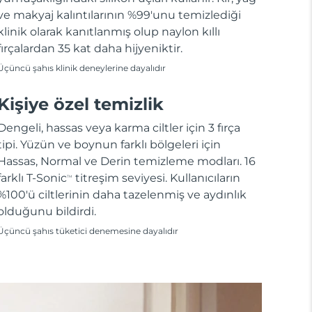
ve makyaj kalıntılarının %99'unu temizlediği
klinik olarak kanıtlanmış olup naylon kıllı
fırçalardan 35 kat daha hijyeniktir.
Üçüncü şahıs klinik deneylerine dayalıdır
Kişiye özel temizlik
Dengeli, hassas veya karma ciltler için 3 fırça
tipi. Yüzün ve boynun farklı bölgeleri için
Hassas, Normal ve Derin temizleme modları. 16
farklı T-Sonic
titreşim seviyesi. Kullanıcıların
TM
%100'ü ciltlerinin daha tazelenmiş ve aydınlık
olduğunu bildirdi.
Üçüncü şahıs tüketici denemesine dayalıdır