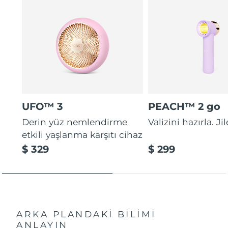
UFO™ 3
PEACH™ 2 go
Derin yüz nemlendirme
Valizini hazırla. Ji
etkili yaşlanma karşıtı cihaz
$ 329
$ 299
ARKA PLANDAKİ BİLİMİ
ANLAYIN