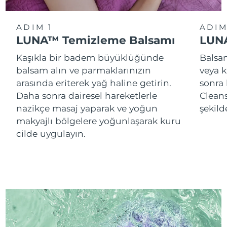
ADIM 1
ADIM
LUNA™ Temizleme Balsamı
LUNA
Kaşıkla bir badem büyüklüğünde
Balsam
balsam alın ve parmaklarınızın
veya k
arasında eriterek yağ haline getirin.
sonra
Daha sonra dairesel hareketlerle
Cleans
nazikçe masaj yaparak ve yoğun
şekild
makyajlı bölgelere yoğunlaşarak kuru
cilde uygulayın.