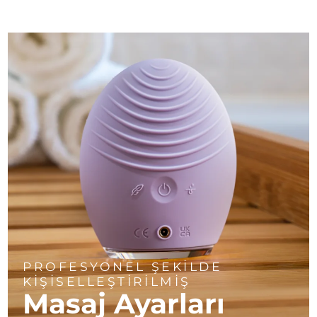
PROFESYONEL ŞEKİLDE
KİŞİSELLEŞTİRİLMİŞ
Masaj Ayarları