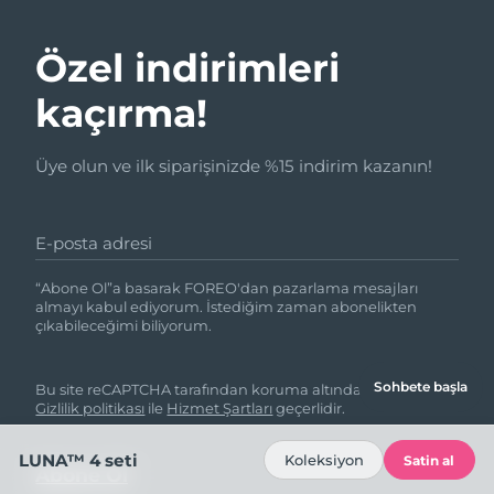
Özel indirimleri
kaçırma!
Üye olun ve ilk siparişinizde %15 indirim kazanın!
E-posta adresi
“Abone Ol”a basarak FOREO'dan pazarlama mesajları
almayı kabul ediyorum. İstediğim zaman abonelikten
çıkabileceğimi biliyorum.
Sohbete başla
Bu site reCAPTCHA tarafından koruma altındadır ve Google
Gizlilik politikası
ile
Hizmet Şartları
geçerlidir.
LUNA™ 4 seti
Koleksiyon
Satin al