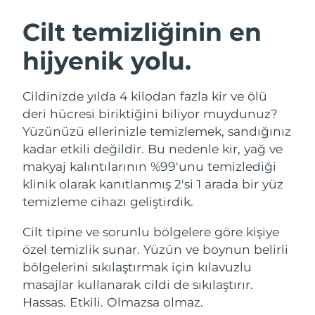
İSVEÇ GÜZELLIK RUTINI
Avustralya
Tahmini teslim tarihi
12/8/26
Cilt temizliğinin en
Avusturya
Tahmini teslim tarihi
9/8/26
hijyenik yolu.
Bahreyn
Tahmini teslim tarihi
10/8/26
Yüz temizleme
Yüz sıkılaştırma
Cildinizde yılda 4 kilodan fazla kir ve ölü
Belçika
Tahmini teslim tarihi
9/8/26
LUNA™ 4 seti
BEAR™ 2 seti
deri hücresi biriktiğini biliyor muydunuz?
Anti-aging massage
Microcurrent toning
Yüzünüzü ellerinizle temizlemek, sandığınız
Bermuda
Tahmini teslim tarihi
15/8/26
kadar etkili değildir. Bu nedenle kir, yağ ve
makyaj kalıntılarının %99'unu temizlediği
Nemlendirme
Ağız bakımı
Bosna-Hersek
Tahmini teslim tarihi
12/8/26
LUNA™ 4 Plus
BEAR™ 2 go
klinik olarak kanıtlanmış 2'si 1 arada bir yüz
UFO™ 3 seti
issa™ 4
Massage, LED heating
Microcurrent toning on-the-go
temizleme cihazı geliştirdik.
Brunei
Tahmini teslim tarihi
14/8/26
FAQ™ YAŞLANMA KARŞITI BAKIM
Deep facial hydration
Hybrid silicone sonic toothbrush
Cilt tipine ve sorunlu bölgelere göre kişiye
Bulgaristan
Tahmini teslim tarihi
9/8/26
NEW
özel temizlik sunar. Yüzün ve boynun belirli
LUNA™ 4 Men
BEAR™ 2 eyes & lips
UFO™ 3 LED
issa™ 4 plus
bölgelerini sıkılaştırmak için kılavuzlu
Kanada
For men, anti-aging massage
Microcurrent line smoothing device
Tahmini teslim tarihi
13/8/26
Near-infrared and red light therapy
masajlar kullanarak cildi de sıkılaştırır.
Smart hybrid silicone sonic toothbrush
device
Yaşlanma karşıtı
LED bakım
Şili
Hassas. Etkili. Olmazsa olmaz.
Tahmini teslim tarihi
13/8/26