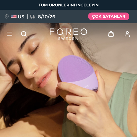
Ana
TÜM ÜRÜNLERINI INCELEYIN
içeriğe
atla
US
8/10/26
ÇOK SATANLAR
YENİ
Giriş
Dil Seçimi
BREAKING NEWS
Kullanici profi̇li̇
English
Deutsch
Español
Cihazlarım
FAQ™ Pure Beauty-Tech Elixir
Français
Italiano
Português
Siparişlerim
Polski
Svenska
Русский
Türkçe
简体中文
繁體中文
Adresim
issa™ Teeth Whitening Set
Aboneliklerim