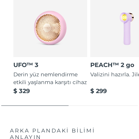
UFO™ 3
PEACH™ 2 go
Derin yüz nemlendirme
Valizini hazırla. Ji
etkili yaşlanma karşıtı cihaz
$ 329
$ 299
ARKA PLANDAKİ BİLİMİ
ANLAYIN