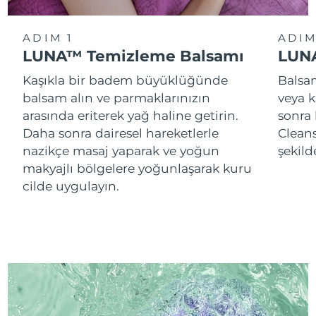
ADIM 1
ADIM
LUNA™ Temizleme Balsamı
LUNA
Kaşıkla bir badem büyüklüğünde
Balsam
balsam alın ve parmaklarınızın
veya k
arasında eriterek yağ haline getirin.
sonra
Daha sonra dairesel hareketlerle
Cleans
nazikçe masaj yaparak ve yoğun
şekild
makyajlı bölgelere yoğunlaşarak kuru
cilde uygulayın.