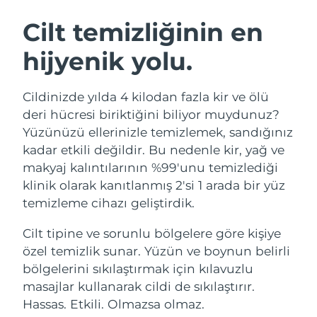
İSVEÇ GÜZELLIK RUTINI
Avustralya
Tahmini teslim tarihi
13/8/26
Cilt temizliğinin en
Avusturya
Tahmini teslim tarihi
10/8/26
hijyenik yolu.
Bahreyn
Tahmini teslim tarihi
11/8/26
Yüz temizleme
Yüz sıkılaştırma
Cildinizde yılda 4 kilodan fazla kir ve ölü
Belçika
Tahmini teslim tarihi
10/8/26
LUNA™ 4 seti
BEAR™ 2 seti
deri hücresi biriktiğini biliyor muydunuz?
Anti-aging massage
Microcurrent toning
Yüzünüzü ellerinizle temizlemek, sandığınız
Bermuda
Tahmini teslim tarihi
16/8/26
kadar etkili değildir. Bu nedenle kir, yağ ve
makyaj kalıntılarının %99'unu temizlediği
Nemlendirme
Ağız bakımı
Bosna-Hersek
Tahmini teslim tarihi
13/8/26
LUNA™ 4 Plus
BEAR™ 2 go
klinik olarak kanıtlanmış 2'si 1 arada bir yüz
UFO™ 3 seti
issa™ 4
Massage, LED heating
Microcurrent toning on-the-go
temizleme cihazı geliştirdik.
Brunei
Tahmini teslim tarihi
15/8/26
FAQ™ YAŞLANMA KARŞITI BAKIM
Deep facial hydration
Hybrid silicone sonic toothbrush
Cilt tipine ve sorunlu bölgelere göre kişiye
Bulgaristan
Tahmini teslim tarihi
10/8/26
NEW
özel temizlik sunar. Yüzün ve boynun belirli
LUNA™ 4 Men
BEAR™ 2 eyes & lips
UFO™ 3 LED
issa™ 4 plus
bölgelerini sıkılaştırmak için kılavuzlu
Kanada
For men, anti-aging massage
Microcurrent line smoothing device
Tahmini teslim tarihi
14/8/26
Near-infrared and red light therapy
masajlar kullanarak cildi de sıkılaştırır.
Smart hybrid silicone sonic toothbrush
device
Yaşlanma karşıtı
LED bakım
Şili
Hassas. Etkili. Olmazsa olmaz.
Tahmini teslim tarihi
14/8/26