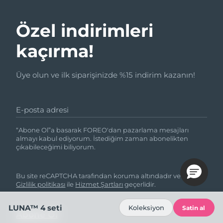
Özel indirimleri
kaçırma!
Üye olun ve ilk siparişinizde %15 indirim kazanın!
E-posta adresi
“Abone Ol”a basarak FOREO'dan pazarlama mesajları
almayı kabul ediyorum. İstediğim zaman abonelikten
çıkabileceğimi biliyorum.
Bu site reCAPTCHA tarafından koruma altındadır ve Google
Gizlilik politikası
ile
Hizmet Şartları
geçerlidir.
LUNA™ 4 seti
Koleksiyon
Satin al