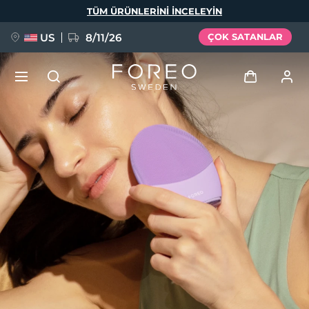
Ana
TÜM ÜRÜNLERINI INCELEYIN
içeriğe
atla
US
8/11/26
ÇOK SATANLAR
YENİ
Giriş
Dil Seçimi
BREAKING NEWS
Kullanici profi̇li̇
English
Deutsch
Español
Cihazlarım
FAQ™ Pure Beauty-Tech Elixir
Français
Italiano
Português
Siparişlerim
Polski
Svenska
Русский
Türkçe
简体中文
繁體中文
Adresim
issa™ Teeth Whitening Set
Aboneliklerim