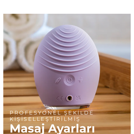
PROFESYONEL ŞEKİLDE
KİŞİSELLEŞTİRİLMİŞ
Masaj Ayarları