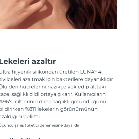
Lekeleri azaltır
Ultra hijyenik silikondan üretilen LUNA
4,
TM
sivilceleri azaltmak için bakterilere dayanıklıdır
Ölü deri hücrelerini nazikçe yok edip alttaki
taze, sağlıklı cildi ortaya çıkarır. Kullanıcıların
%96’sı ciltlerinin daha sağlıklı göründüğünü
bildirirken %81’i lekelerin görünümünün
azaldığını belirtti.
Üçüncü şahıs tüketici denemesine dayalıdır