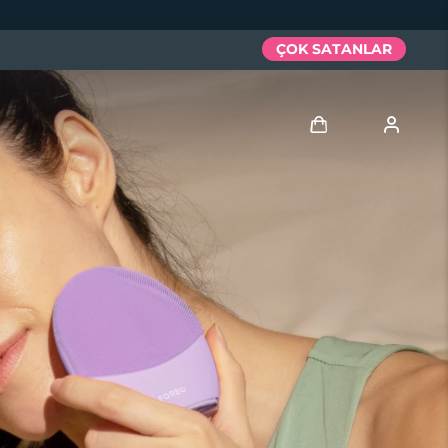
ÇOK SATANLAR
Giriş
Kullanici profi̇li̇
Cihazlarım
Siparişlerim
Adresim
Aboneliklerim