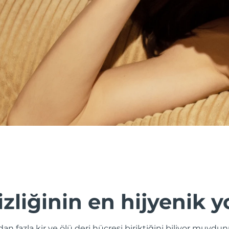
izliğinin en hijyenik y
odan fazla kir ve ölü deri hücresi biriktiğini biliyor muy