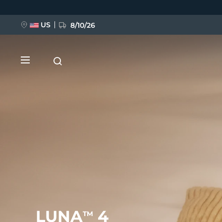
Ana
içeriğe
atla
US
8/10/26
YENİ
BREAKING NEWS
FAQ™ Pure Beauty-Tech Elixir
LUNA
4
TM