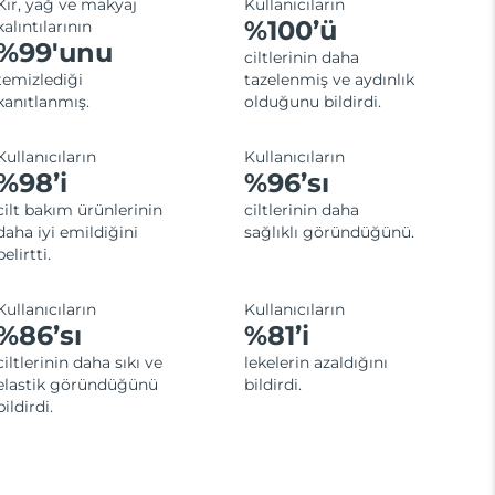
Kir, yağ ve makyaj
Kullanıcıların
%100’ü
kalıntılarının
%99'unu
ciltlerinin daha
temizlediği
tazelenmiş ve aydınlık
kanıtlanmış.
olduğunu bildirdi.
Kullanıcıların
Kullanıcıların
%98’i
%96’sı
cilt bakım ürünlerinin
ciltlerinin daha
daha iyi emildiğini
sağlıklı göründüğünü.
belirtti.
Kullanıcıların
Kullanıcıların
%86’sı
%81’i
ciltlerinin daha sıkı ve
lekelerin azaldığını
elastik göründüğünü
bildirdi.
bildirdi.