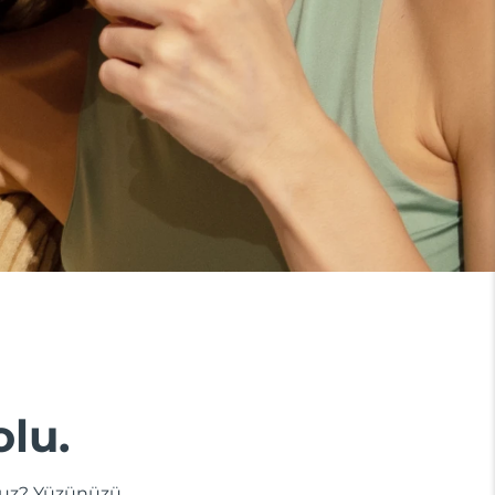
olu.
dunuz? Yüzünüzü