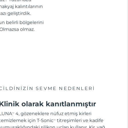
akyaj kalıntılarının
zı geliştirdik.
n belirli bölgelerini
i. Olmazsa olmaz.
CİLDİNİZİN SEVME NEDENLERİ
Klinik olarak kanıtlanmıştır
LUNA
4, gözeneklere nüfuz etmiş kirleri
TM
temizlemek için T-Sonic
titreşimleri ve kadife
TM
yumuşaklığındaki silikon uçları kullanır. Kir, yağ