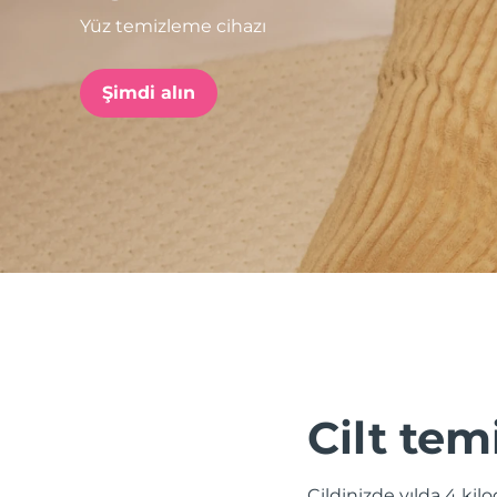
Yüz temizleme cihazı
issa™ Teeth Whitening Set
Şimdi alın
FAQ™ Dual LED Panel
POPÜLER
Özel teklifler
Çok satanlar
Cilt tem
Cildinizde yılda 4 kil