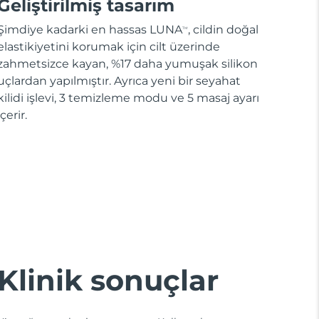
Geliştirilmiş tasarım
Şimdiye kadarki en hassas LUNA
, cildin doğal
TM
elastikiyetini korumak için cilt üzerinde
zahmetsizce kayan, %17 daha yumuşak silikon
uçlardan yapılmıştır. Ayrıca yeni bir seyahat
kilidi işlevi, 3 temizleme modu ve 5 masaj ayarı
içerir.
Klinik sonuçlar