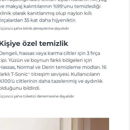
ve makyaj kalıntılarının %99'unu temizlediği
klinik olarak kanıtlanmış olup naylon kıllı
fırçalardan 35 kat daha hijyeniktir.
Üçüncü şahıs klinik deneylerine dayalıdır
Kişiye özel temizlik
Dengeli, hassas veya karma ciltler için 3 fırça
tipi. Yüzün ve boynun farklı bölgeleri için
Hassas, Normal ve Derin temizleme modları. 16
farklı T-Sonic
titreşim seviyesi. Kullanıcıların
TM
%100'ü ciltlerinin daha tazelenmiş ve aydınlık
olduğunu bildirdi.
Üçüncü şahıs tüketici denemesine dayalıdır