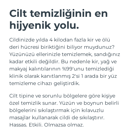
İSVEÇ GÜZELLIK RUTINI
Avustralya
Tahmini teslim tarihi
8/13/26
Cilt temizliğinin en
Avusturya
Tahmini teslim tarihi
8/10/26
hijyenik yolu.
Bahreyn
Tahmini teslim tarihi
8/11/26
Yüz temizleme
Yüz sıkılaştırma
Cildinizde yılda 4 kilodan fazla kir ve ölü
Belçika
Tahmini teslim tarihi
8/10/26
LUNA™ 4 seti
BEAR™ 2 seti
deri hücresi biriktiğini biliyor muydunuz?
Anti-aging massage
Microcurrent toning
Yüzünüzü ellerinizle temizlemek, sandığınız
Bermuda
Tahmini teslim tarihi
8/16/26
kadar etkili değildir. Bu nedenle kir, yağ ve
makyaj kalıntılarının %99'unu temizlediği
Nemlendirme
Ağız bakımı
Bosna-Hersek
Tahmini teslim tarihi
8/13/26
LUNA™ 4 Plus
BEAR™ 2 go
klinik olarak kanıtlanmış 2'si 1 arada bir yüz
UFO™ 3 seti
issa™ 4
Massage, LED heating
Microcurrent toning on-the-go
temizleme cihazı geliştirdik.
Brunei
Tahmini teslim tarihi
8/15/26
FAQ™ YAŞLANMA KARŞITI BAKIM
Deep facial hydration
Hybrid silicone sonic toothbrush
Cilt tipine ve sorunlu bölgelere göre kişiye
Bulgaristan
Tahmini teslim tarihi
8/10/26
NEW
özel temizlik sunar. Yüzün ve boynun belirli
LUNA™ 4 Men
BEAR™ 2 eyes & lips
UFO™ 3 LED
issa™ 4 plus
bölgelerini sıkılaştırmak için kılavuzlu
Kanada
For men, anti-aging massage
Microcurrent line smoothing device
Tahmini teslim tarihi
8/14/26
Near-infrared and red light therapy
masajlar kullanarak cildi de sıkılaştırır.
Smart hybrid silicone sonic toothbrush
device
Yaşlanma karşıtı
LED bakım
Şili
Hassas. Etkili. Olmazsa olmaz.
Tahmini teslim tarihi
8/14/26