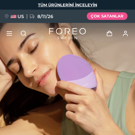
Ana
TÜM ÜRÜNLERINI INCELEYIN
içeriğe
atla
US
8/11/26
ÇOK SATANLAR
YENİ
Giriş
Dil Seçimi
BREAKING NEWS
Kullanici profi̇li̇
English
Deutsch
Español
Cihazlarım
FAQ™ Pure Beauty-Tech Elixir
Français
Italiano
Português
Siparişlerim
Polski
Svenska
Русский
Türkçe
简体中文
繁體中文
Adresim
issa™ Teeth Whitening Set
Aboneliklerim