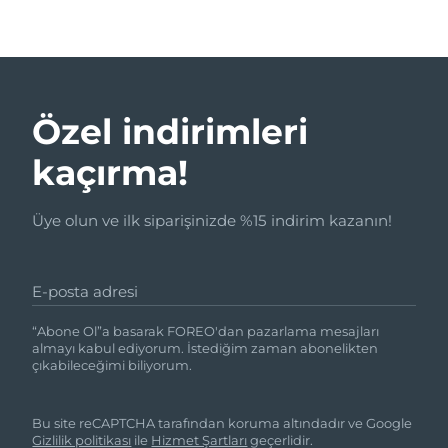
Özel indirimleri
kaçırma!
Üye olun ve ilk siparişinizde %15 indirim kazanın!
E-posta adresi
“Abone Ol”a basarak FOREO'dan pazarlama mesajları
almayı kabul ediyorum. İstediğim zaman abonelikten
çıkabileceğimi biliyorum.
Bu site reCAPTCHA tarafından koruma altındadır ve Google
Gizlilik politikası
ile
Hizmet Şartları
geçerlidir.