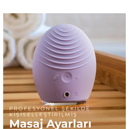
PROFESYONEL ŞEKİLDE
KİŞİSELLEŞTİRİLMİŞ
Masaj Ayarları