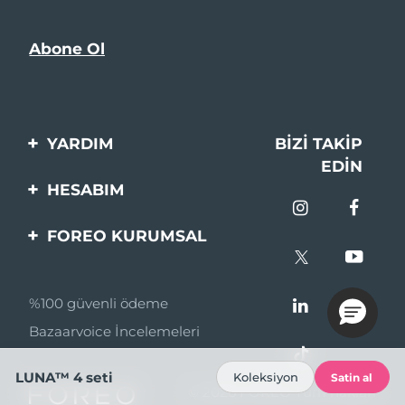
YARDIM
BIZI TAKIP
EDIN
Bi̇zi̇mle İleti̇şi̇me Geçi̇n
HESABIM
Si̇pari̇şler & Sevki̇yat
Ürün Kaydı
FOREO KURUMSAL
Garanti̇ & İade
Destek
FOREO Hakkinda
Sık Sorulan Sorular
%100 güvenli ödeme
Ortaklik Programi
Pil bilgileri
Bazaarvoice İncelemeleri
Ortaklık haberleri
MYSA
LUNA™ 4 seti
Koleksiyon
Satin al
© 2026 FOREO Tüm hakları