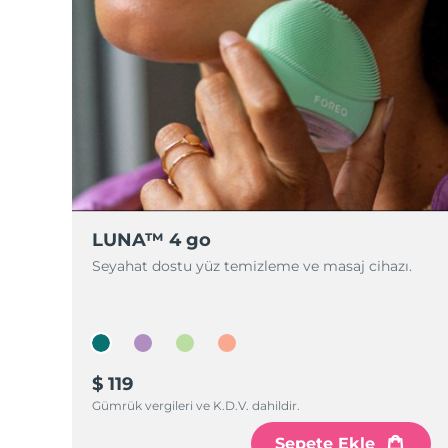
LUNA™ 4 go
Seyahat dostu yüz temizleme ve masaj cihazı.
$ 119
Gümrük vergileri ve K.D.V. dahildir.
Sepete Ekle