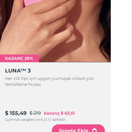
KAZANÇ 29%
LUNA™ 3
Her cilt tipi için uygun yumuşak silikon yüz
temizleme fırçası.
$ 155,49
$ 219
kazanç
$ 63,51
Gümrük vergileri ve K.D.V. dahildir.
Sepete Ekle