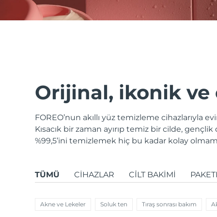
issa™ Teeth Whitening Set
FAQ™ Dual LED Panel
Orijinal, ikonik ve
FOREO’nun akıllı yüz temizleme cihazlarıyla eviniz
POPÜLER
Kısacık bir zaman ayırıp temiz bir cilde, gençlik 
%99,5’ini temizlemek hiç bu kadar kolay olmamı
Özel teklifler
Çok satanlar
TÜMÜ
CIHAZLAR
CİLT BAKIMI
PAKET
Akne ve Lekeler
Soluk ten
Tıraş sonrası bakım
Ak