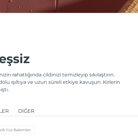
 eşsiz
in rahatlığında cildinizi temizleyip sıkılaştırın.
dolu ışıltıya ve uzun süreli etkiye kavuşun. Kirlerin
ştı.
LER
DIĞER
ıllı Yüz Bakımları