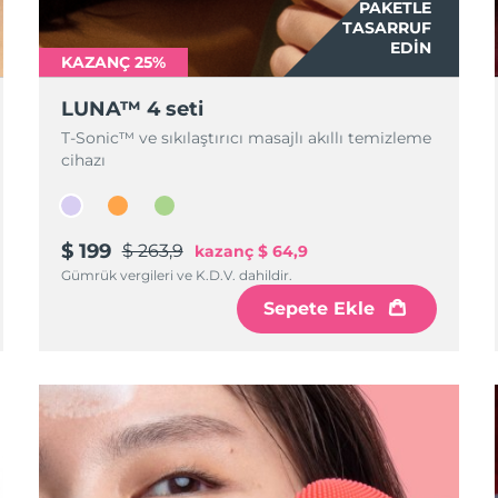
PAKETLE
TASARRUF
EDIN
KAZANÇ 25%
LUNA™ 4 seti
T-Sonic™ ve sıkılaştırıcı masajlı akıllı temizleme
cihazı
$ 199
$ 263,9
kazanç
$ 64,9
Gümrük vergileri ve K.D.V. dahildir.
Sepete Ekle