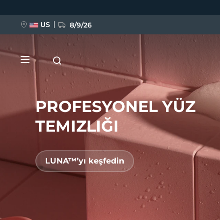
Ana
içeriğe
atla
US
8/9/26
PROFESYONEL YÜZ
TEMIZLIĞI
YENİ
LUNA™’yı keşfedin
BREAKING NEWS
FAQ™ Pure Beauty-Tech Elixir