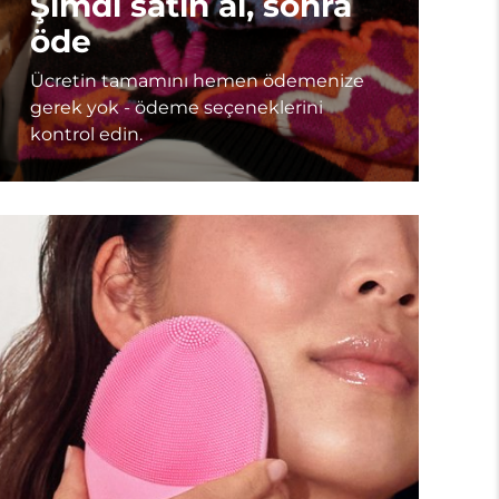
Şimdi satın al, sonra
öde
Ücretin tamamını hemen ödemenize
gerek yok - ödeme seçeneklerini
kontrol edin.