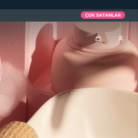
ÇOK SATANLAR
Giriş
Kullanici profi̇li̇
Cihazlarım
Siparişlerim
Adresim
Aboneliklerim