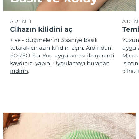
ADIM 1
ADIM
Cihazın kilidini aç
Temi
+ ve - düğmelerini 3 saniye basılı
Yüzün
tutarak cihazın kilidini açın. Ardından,
uygula
FOREO For You uygulaması ile garanti
Micro
kaydınızı yapın. Uygulamayı buradan
ıslatı
indirin
.
cihazı