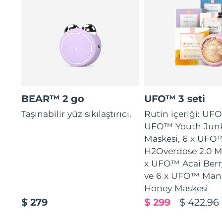
BEAR™ 2 go
UFO™ 3 seti
Taşınabilir yüz sıkılaştırıcı.
Rutin içeriği: UFO
UFO™ Youth Junk
Maskesi, 6 x UFO
H2Overdose 2.0 Ma
x UFO™ Acai Berr
ve 6 x UFO™ Man
Honey Maskesi
$ 279
$ 299
$ 422,96