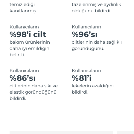
temizlediği
tazelenmiş ve aydınlık
Filipinler
Tahmini teslim tarihi
8/12/26
kanıtlanmış.
olduğunu bildirdi.
Polonya
Tahmini teslim tarihi
8/10/26
Kullanıcıların
Kullanıcıların
%98’i cilt
%96’sı
Portekiz
Tahmini teslim tarihi
8/9/26
bakım ürünlerinin
ciltlerinin daha sağlıklı
Porto Riko
daha iyi emildiğini
göründüğünü.
Tahmini teslim tarihi
8/11/26
belirtti.
Katar
Tahmini teslim tarihi
8/10/26
Kullanıcıların
Kullanıcıların
Reunion
%86’sı
%81’i
Tahmini teslim tarihi
8/14/26
ciltlerinin daha sıkı ve
lekelerin azaldığını
Romanya
Tahmini teslim tarihi
8/9/26
elastik göründüğünü
bildirdi.
bildirdi.
Rusya
Tahmini teslim tarihi
8/17/26
Suudi Arabistan
Tahmini teslim tarihi
8/10/26
Singapur
Tahmini teslim tarihi
8/11/26