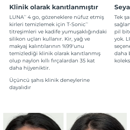
Advanced pore care essentials
For healthy hair
18% PAP
Klinik olarak kanıtlanmıştır
Seya
İsrail
Tahmini teslim tarihi
8/13/26
Kozmetik ürünleri
Erkekler
LUNA
4 go, gözeneklere nüfuz etmiş
Tek şa
TM
İtalya
Tahmini teslim tarihi
8/9/26
kirleri temizlemek için T-Sonic
sağlan
TM
titreşimleri ve kadife yumuşaklığındaki
pil bi
Japonya
Tahmini teslim tarihi
8/12/26
silikon uçları kullanır. Kir, yağ ve
yok. 
Tüm Ürünler
makyaj kalıntılarının %99'unu
seçen
Jersey
Tahmini teslim tarihi
8/14/26
temizlediği klinik olarak kanıtlanmış
daha 
olup naylon kıllı fırçalardan 35 kat
kolek
Kazakistan
Tahmini teslim tarihi
8/11/26
daha hijyeniktir.
FOREO APP
Kuveyt
Tahmini teslim tarihi
8/9/26
Üçüncü şahıs klinik deneylerine
HAKKINDA
dayalıdır
Letonya
Tahmini teslim tarihi
8/9/26
Lübnan
Tahmini teslim tarihi
8/10/26
Litvanya
Tahmini teslim tarihi
8/9/26
Lüksemburg
Tahmini teslim tarihi
8/9/26