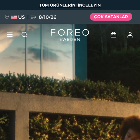
Ana
TÜM ÜRÜNLERINI INCELEYIN
içeriğe
atla
US
8/10/26
ÇOK SATANLAR
YENİ
Giriş
Dil Seçimi
BREAKING NEWS
Kullanici profi̇li̇
English
Deutsch
Español
Cihazlarım
FAQ™ Pure Beauty-Tech Elixir
Français
Italiano
Português
Siparişlerim
Polski
Svenska
Русский
Türkçe
简体中文
繁體中文
Adresim
issa™ Teeth Whitening Set
Aboneliklerim