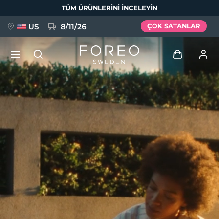
Ana
TÜM ÜRÜNLERINI INCELEYIN
içeriğe
atla
US
8/11/26
ÇOK SATANLAR
YENİ
Giriş
Dil Seçimi
BREAKING NEWS
Kullanici profi̇li̇
English
Deutsch
Español
Cihazlarım
FAQ™ Pure Beauty-Tech Elixir
Français
Italiano
Português
Siparişlerim
Polski
Svenska
Русский
Türkçe
简体中文
繁體中文
Adresim
issa™ Teeth Whitening Set
Aboneliklerim