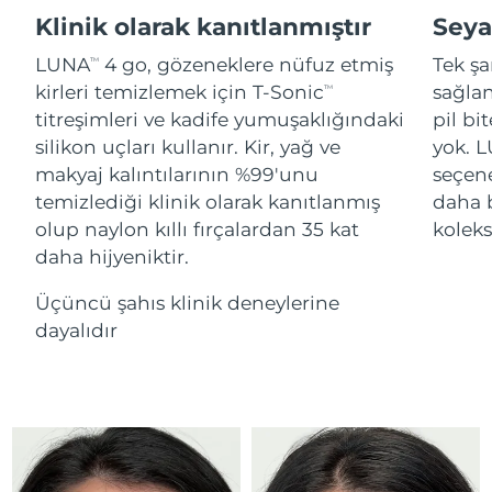
Advanced pore care essentials
For healthy hair
18% PAP
Klinik olarak kanıtlanmıştır
Seya
İsrail
Tahmini teslim tarihi
8/14/26
Kozmetik ürünleri
Erkekler
LUNA
4 go, gözeneklere nüfuz etmiş
Tek şa
TM
İtalya
Tahmini teslim tarihi
8/10/26
kirleri temizlemek için T-Sonic
sağlan
TM
titreşimleri ve kadife yumuşaklığındaki
pil bi
Japonya
Tahmini teslim tarihi
8/13/26
silikon uçları kullanır. Kir, yağ ve
yok. 
Tüm Ürünler
makyaj kalıntılarının %99'unu
seçen
Jersey
Tahmini teslim tarihi
8/15/26
temizlediği klinik olarak kanıtlanmış
daha 
olup naylon kıllı fırçalardan 35 kat
kolek
Kazakistan
Tahmini teslim tarihi
8/12/26
daha hijyeniktir.
FOREO APP
Kuveyt
Tahmini teslim tarihi
8/10/26
Üçüncü şahıs klinik deneylerine
HAKKINDA
dayalıdır
Letonya
Tahmini teslim tarihi
8/10/26
Lübnan
Tahmini teslim tarihi
8/11/26
Litvanya
Tahmini teslim tarihi
8/10/26
Lüksemburg
Tahmini teslim tarihi
8/10/26