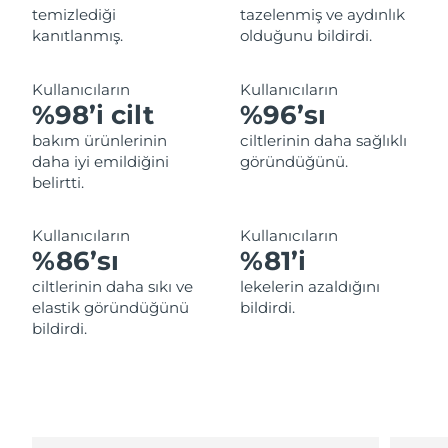
temizlediği
tazelenmiş ve aydınlık
Filipinler
Tahmini teslim tarihi
8/13/26
kanıtlanmış.
olduğunu bildirdi.
Polonya
Tahmini teslim tarihi
8/11/26
Kullanıcıların
Kullanıcıların
%98’i cilt
%96’sı
Portekiz
Tahmini teslim tarihi
8/10/26
bakım ürünlerinin
ciltlerinin daha sağlıklı
Porto Riko
daha iyi emildiğini
göründüğünü.
Tahmini teslim tarihi
8/12/26
belirtti.
Katar
Tahmini teslim tarihi
8/11/26
Kullanıcıların
Kullanıcıların
Reunion
%86’sı
%81’i
Tahmini teslim tarihi
8/15/26
ciltlerinin daha sıkı ve
lekelerin azaldığını
Romanya
Tahmini teslim tarihi
8/10/26
elastik göründüğünü
bildirdi.
bildirdi.
Rusya
Tahmini teslim tarihi
8/18/26
Suudi Arabistan
Tahmini teslim tarihi
8/11/26
Singapur
Tahmini teslim tarihi
8/12/26