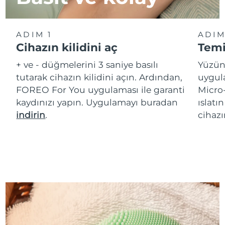
ADIM 1
ADIM
Cihazın kilidini aç
Temi
+ ve - düğmelerini 3 saniye basılı
Yüzün
tutarak cihazın kilidini açın. Ardından,
uygula
FOREO For You uygulaması ile garanti
Micro
kaydınızı yapın. Uygulamayı buradan
ıslatı
indirin
.
cihazı