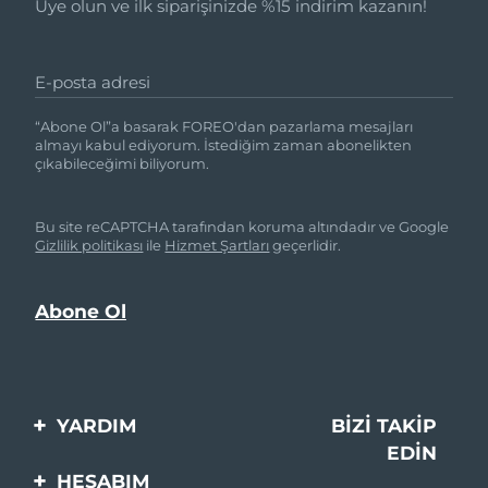
Üye olun ve ilk siparişinizde %15 indirim kazanın!
E-posta adresi
“Abone Ol”a basarak FOREO'dan pazarlama mesajları
almayı kabul ediyorum. İstediğim zaman abonelikten
çıkabileceğimi biliyorum.
Bu site reCAPTCHA tarafından koruma altındadır ve Google
Gizlilik politikası
ile
Hizmet Şartları
geçerlidir.
YARDIM
BIZI TAKIP
EDIN
Bi̇zi̇mle İleti̇şi̇me Geçi̇n
HESABIM