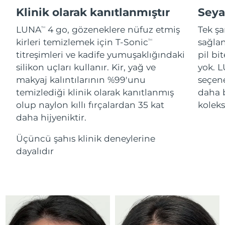
Advanced pore care essentials
For healthy hair
18% PAP
Klinik olarak kanıtlanmıştır
Seya
İsrail
Tahmini teslim tarihi
8/13/26
Kozmetik ürünleri
Erkekler
LUNA
4 go, gözeneklere nüfuz etmiş
Tek şa
TM
İtalya
Tahmini teslim tarihi
8/9/26
kirleri temizlemek için T-Sonic
sağlan
TM
titreşimleri ve kadife yumuşaklığındaki
pil bi
Japonya
Tahmini teslim tarihi
8/12/26
silikon uçları kullanır. Kir, yağ ve
yok. 
Tüm Ürünler
makyaj kalıntılarının %99'unu
seçen
Jersey
Tahmini teslim tarihi
8/14/26
temizlediği klinik olarak kanıtlanmış
daha 
olup naylon kıllı fırçalardan 35 kat
kolek
Kazakistan
Tahmini teslim tarihi
8/11/26
daha hijyeniktir.
FOREO APP
Kuveyt
Tahmini teslim tarihi
8/9/26
Üçüncü şahıs klinik deneylerine
HAKKINDA
dayalıdır
Letonya
Tahmini teslim tarihi
8/9/26
Lübnan
Tahmini teslim tarihi
8/10/26
Litvanya
Tahmini teslim tarihi
8/9/26
Lüksemburg
Tahmini teslim tarihi
8/9/26