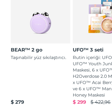
BEAR™ 2 go
UFO™ 3 seti
Taşınabilir yüz sıkılaştırıcı.
Rutin içeriği: UFO
UFO™ Youth Junk
Maskesi, 6 x UFO
H2Overdose 2.0 Ma
x UFO™ Acai Berr
ve 6 x UFO™ Man
Honey Maskesi
$ 279
$ 299
$ 422,96