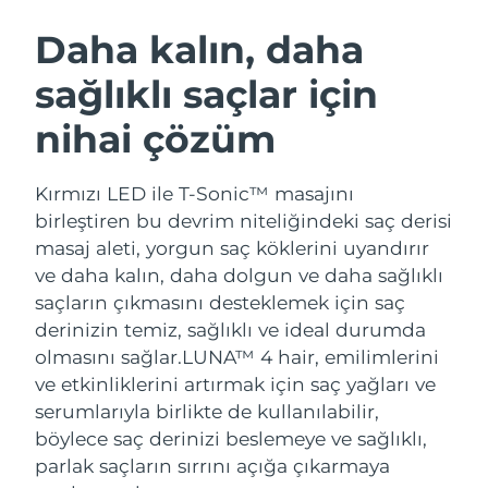
İSVEÇ GÜZELLIK RUTINI
Avustralya
Tahmini teslim tarihi
8/14/26
Daha kalın, daha
Avusturya
Tahmini teslim tarihi
8/11/26
sağlıklı saçlar için
Bahreyn
Tahmini teslim tarihi
8/12/26
nihai çözüm
Yüz temizleme
Yüz sıkılaştırma
Belçika
Tahmini teslim tarihi
8/11/26
LUNA™ 4 seti
BEAR™ 2 seti
Kırmızı LED ile T-Sonic™ masajını
Anti-aging massage
Microcurrent toning
Bermuda
Tahmini teslim tarihi
8/17/26
birleştiren bu devrim niteliğindeki saç derisi
masaj aleti, yorgun saç köklerini uyandırır
Nemlendirme
Ağız bakımı
Bosna-Hersek
Tahmini teslim tarihi
8/14/26
ve daha kalın, daha dolgun ve daha sağlıklı
LUNA™ 4 Plus
BEAR™ 2 go
UFO™ 3 seti
issa™ 4
saçların çıkmasını desteklemek için saç
Massage, LED heating
Microcurrent toning on-the-go
Brunei
Tahmini teslim tarihi
8/16/26
FAQ™ YAŞLANMA KARŞITI BAKIM
derinizin temiz, sağlıklı ve ideal durumda
Deep facial hydration
Hybrid silicone sonic toothbrush
olmasını sağlar.
LUNA™ 4 hair, emilimlerini
Bulgaristan
Tahmini teslim tarihi
8/11/26
NEW
ve etkinliklerini artırmak için saç yağları ve
LUNA™ 4 Men
BEAR™ 2 eyes & lips
UFO™ 3 LED
issa™ 4 plus
serumlarıyla birlikte de kullanılabilir,
Kanada
For men, anti-aging massage
Microcurrent line smoothing device
Tahmini teslim tarihi
8/15/26
Near-infrared and red light therapy
böylece saç derinizi beslemeye ve sağlıklı,
Smart hybrid silicone sonic toothbrush
device
Yaşlanma karşıtı
LED bakım
parlak saçların sırrını açığa çıkarmaya
Şili
Tahmini teslim tarihi
8/15/26