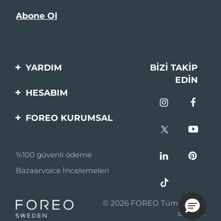
YARDIM
BIZI TAKIP
EDIN
Bi̇zi̇mle İleti̇şi̇me Geçi̇n
HESABIM
Si̇pari̇şler & Sevki̇yat
Ürün Kaydı
FOREO KURUMSAL
Garanti̇ & İade
Destek
FOREO Hakkinda
Sık Sorulan Sorular
%100 güvenli ödeme
Ortaklik Programi
Pil bilgileri
Bazaarvoice İncelemeleri
Ortaklık haberleri
MYSA
© 2026 FOREO Tüm hakları
Perakende Satış
saklıdır.