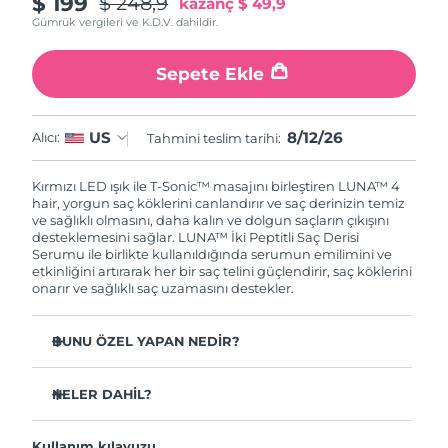
$ 199
$ 248,9
kazanç
$ 49,9
Gümrük vergileri ve K.D.V. dahildir.
Sepete Ekle
8/12/26
US
Alıcı:
Tahmini teslim tarihi:
Kırmızı LED ışık ile T-Sonic™ masajını birleştiren LUNA™ 4
hair, yorgun saç köklerini canlandırır ve saç derinizin temiz
ve sağlıklı olmasını, daha kalın ve dolgun saçların çıkışını
desteklemesini sağlar.
LUNA™ İki Peptitli Saç Derisi
Serumu ile birlikte kullanıldığında serumun emilimini ve
etkinliğini artırarak her bir saç telini güçlendirir, saç köklerini
onarır ve sağlıklı saç uzamasını destekler.
BUNU ÖZEL YAPAN NEDİR?
Saç dökülmesini %41’e kadar azalttığı klinik olarak
kanıtlanmıştır.
NELER DAHİL?
Saç uzamasını ve kalınlığını %36’ya kadar artırdığı klinik
LUNA™ 4 hair
olarak kanıtlanmıştır.
Kullanım kılavuzu