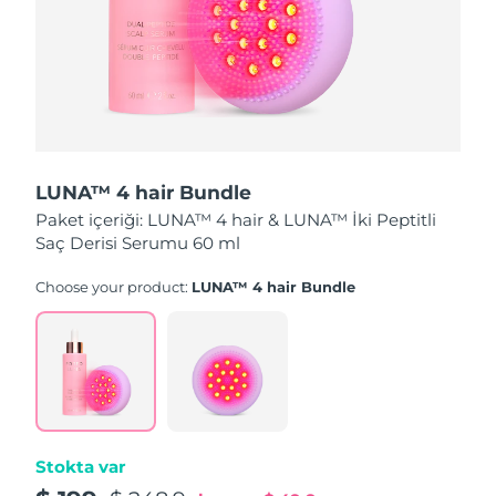
Türkiye
Tahmini teslim tarihi
8/12/26
Birleşik Arap
Tahmini teslim tarihi
8/12/26
Emirlikleri
Birleşik Krallık
Tahmini teslim tarihi
8/11/26
LUNA™ 4 hair Bundle
Amerika Birleşik
Tahmini teslim tarihi
8/12/26
Paket içeriği: LUNA™ 4 hair & LUNA™ İki Peptitli
Devletleri
Saç Derisi Serumu 60 ml
Özbekistan
Tahmini teslim tarihi
8/16/26
Choose your product:
LUNA™ 4 hair Bundle
Vietnam
Tahmini teslim tarihi
8/17/26
Stokta var