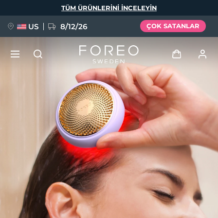
Ana
TÜM ÜRÜNLERINI INCELEYIN
içeriğe
atla
US
8/12/26
ÇOK SATANLAR
YENİ
Giriş
Dil Seçimi
BREAKING NEWS
Kullanici profi̇li̇
English
Deutsch
Español
Cihazlarım
FAQ™ Pure Beauty-Tech Elixir
Français
Italiano
Português
Siparişlerim
Polski
Svenska
Русский
Türkçe
简体中文
繁體中文
Adresim
issa™ Teeth Whitening Set
Aboneliklerim