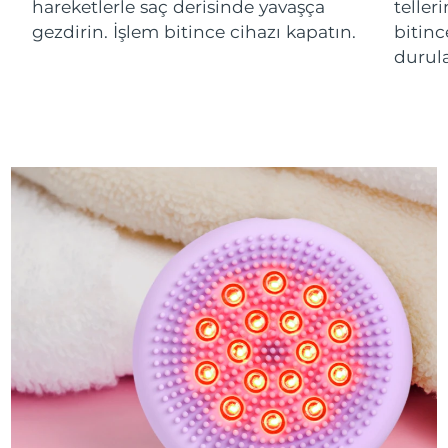
hareketlerle saç derisinde yavaşça
teller
gezdirin. İşlem bitince cihazı kapatın.
bitinc
durula