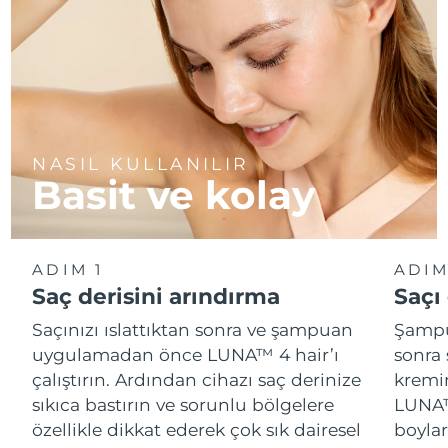
NASIL KULLANILIR
Basit ve kolay
ADIM 1
ADIM
Saç derisini arındırma
Saçı
Saçınızı ıslattıktan sonra ve şampuan
Şampu
uygulamadan önce LUNA™ 4 hair’ı
sonra 
çalıştırın. Ardından cihazı saç derinize
kremin
sıkıca bastırın ve sorunlu bölgelere
LUNA™ 
özellikle dikkat ederek çok sık dairesel
boylar