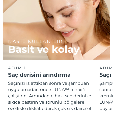
NASIL KULLANILIR
Basit ve kolay
ADIM 1
ADIM
Saç derisini arındırma
Saçı
Saçınızı ıslattıktan sonra ve şampuan
Şampu
uygulamadan önce LUNA™ 4 hair’ı
sonra 
çalıştırın. Ardından cihazı saç derinize
kremin
sıkıca bastırın ve sorunlu bölgelere
LUNA™ 
özellikle dikkat ederek çok sık dairesel
boylar