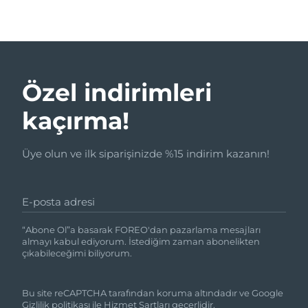
Özel indirimleri
kaçırma!
Üye olun ve ilk siparişinizde %15 indirim kazanın!
E-posta adresi
“Abone Ol”a basarak FOREO'dan pazarlama mesajları
almayı kabul ediyorum. İstediğim zaman abonelikten
çıkabileceğimi biliyorum.
Bu site reCAPTCHA tarafından koruma altındadır ve Google
Gizlilik politikası
ile
Hizmet Şartları
geçerlidir.