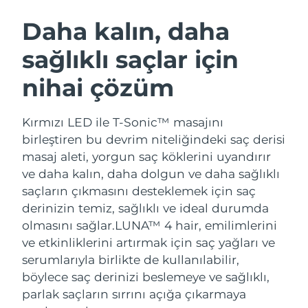
İSVEÇ GÜZELLIK RUTINI
Avustralya
Tahmini teslim tarihi
8/11/26
Daha kalın, daha
Avusturya
Tahmini teslim tarihi
8/8/26
sağlıklı saçlar için
Bahreyn
Tahmini teslim tarihi
8/9/26
nihai çözüm
Yüz temizleme
Yüz sıkılaştırma
Belçika
Tahmini teslim tarihi
8/8/26
LUNA™ 4 seti
BEAR™ 2 seti
Kırmızı LED ile T-Sonic™ masajını
Anti-aging massage
Microcurrent toning
Bermuda
Tahmini teslim tarihi
8/14/26
birleştiren bu devrim niteliğindeki saç derisi
masaj aleti, yorgun saç köklerini uyandırır
Nemlendirme
Ağız bakımı
Bosna-Hersek
Tahmini teslim tarihi
8/11/26
ve daha kalın, daha dolgun ve daha sağlıklı
LUNA™ 4 Plus
BEAR™ 2 go
UFO™ 3 seti
issa™ 4
saçların çıkmasını desteklemek için saç
Massage, LED heating
Microcurrent toning on-the-go
Brunei
Tahmini teslim tarihi
8/13/26
FAQ™ YAŞLANMA KARŞITI BAKIM
derinizin temiz, sağlıklı ve ideal durumda
Deep facial hydration
Hybrid silicone sonic toothbrush
olmasını sağlar.
LUNA™ 4 hair, emilimlerini
Bulgaristan
Tahmini teslim tarihi
8/8/26
NEW
ve etkinliklerini artırmak için saç yağları ve
LUNA™ 4 Men
BEAR™ 2 eyes & lips
UFO™ 3 LED
issa™ 4 plus
serumlarıyla birlikte de kullanılabilir,
Kanada
For men, anti-aging massage
Microcurrent line smoothing device
Tahmini teslim tarihi
8/12/26
Near-infrared and red light therapy
böylece saç derinizi beslemeye ve sağlıklı,
Smart hybrid silicone sonic toothbrush
device
Yaşlanma karşıtı
LED bakım
parlak saçların sırrını açığa çıkarmaya
Şili
Tahmini teslim tarihi
8/12/26