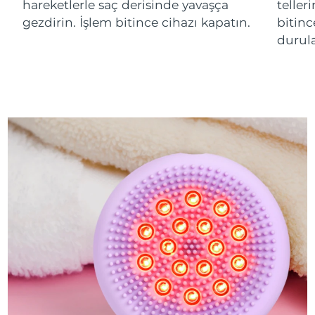
hareketlerle saç derisinde yavaşça
teller
gezdirin. İşlem bitince cihazı kapatın.
bitinc
durula