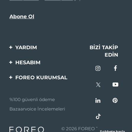
YARDIM
BIZI TAKIP
EDIN
Bi̇zi̇mle İleti̇şi̇me Geçi̇n
HESABIM
Si̇pari̇şler & Sevki̇yat
Ürün Kaydı
FOREO KURUMSAL
Garanti̇ & İade
Destek
FOREO Hakkinda
Sık Sorulan Sorular
%100 güvenli ödeme
Ortaklik Programi
Pil bilgileri
Bazaarvoice İncelemeleri
Ortaklık haberleri
MYSA
© 2026 FOREO Tüm hakları
Sohbete başla