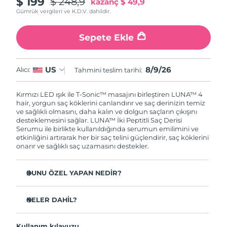
$ 199
$ 248,9
kazanç
$ 49,9
Gümrük vergileri ve K.D.V. dahildir.
Sepete Ekle
8/9/26
US
Alıcı:
Tahmini teslim tarihi:
Kırmızı LED ışık ile T-Sonic™ masajını birleştiren LUNA™ 4
hair, yorgun saç köklerini canlandırır ve saç derinizin temiz
ve sağlıklı olmasını, daha kalın ve dolgun saçların çıkışını
desteklemesini sağlar.
LUNA™ İki Peptitli Saç Derisi
Serumu ile birlikte kullanıldığında serumun emilimini ve
etkinliğini artırarak her bir saç telini güçlendirir, saç köklerini
onarır ve sağlıklı saç uzamasını destekler.
BUNU ÖZEL YAPAN NEDİR?
Saç dökülmesini %41’e kadar azalttığı klinik olarak
kanıtlanmıştır.
NELER DAHİL?
Saç uzamasını ve kalınlığını %36’ya kadar artırdığı klinik
LUNA™ 4 hair
olarak kanıtlanmıştır.
Kullanım kılavuzu