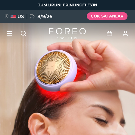
Ana
TÜM ÜRÜNLERINI INCELEYIN
içeriğe
atla
US
8/9/26
ÇOK SATANLAR
YENİ
Giriş
Dil Seçimi
BREAKING NEWS
Kullanici profi̇li̇
English
Deutsch
Español
Cihazlarım
FAQ™ Pure Beauty-Tech Elixir
Français
Italiano
Português
Siparişlerim
Polski
Svenska
Русский
Türkçe
简体中文
繁體中文
Adresim
issa™ Teeth Whitening Set
Aboneliklerim