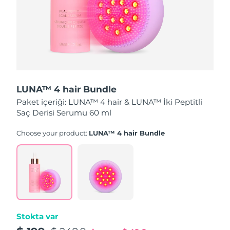
Türkiye
Tahmini teslim tarihi
8/9/26
Birleşik Arap
Tahmini teslim tarihi
8/9/26
Emirlikleri
Birleşik Krallık
Tahmini teslim tarihi
8/8/26
LUNA™ 4 hair Bundle
Amerika Birleşik
Tahmini teslim tarihi
8/9/26
Paket içeriği: LUNA™ 4 hair & LUNA™ İki Peptitli
Devletleri
Saç Derisi Serumu 60 ml
Özbekistan
Tahmini teslim tarihi
8/13/26
Choose your product:
LUNA™ 4 hair Bundle
Vietnam
Tahmini teslim tarihi
8/14/26
Stokta var