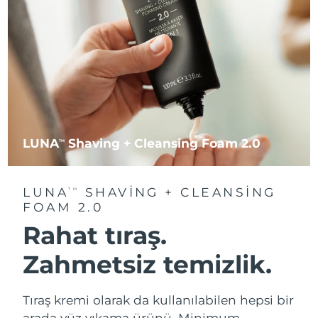
LUNA
Shaving + Cleansing Foam 2.0
TM
LUNA
SHAVING + CLEANSING
TM
FOAM 2.0
Rahat tıraş.
Zahmetsiz temizlik.
Tıraş kremi olarak da kullanılabilen hepsi bir
arada yüz yıkama ürünü. Minimum