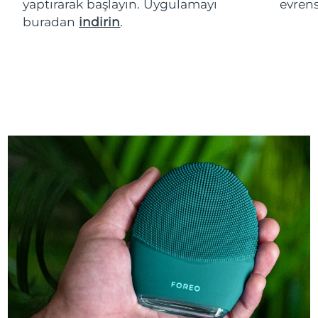
yaptırarak başlayın. Uygulamayı
evren
buradan
indirin
.