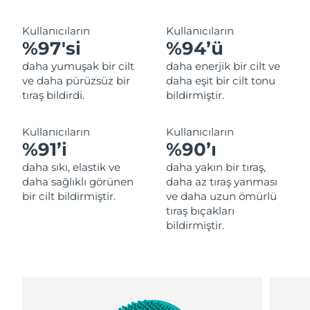
Filipinler
Tahmini teslim tarihi
8/12/26
Kullanıcıların
Kullanıcıların
%97'si
%94’ü
Polonya
Tahmini teslim tarihi
8/10/26
daha yumuşak bir cilt
daha enerjik bir cilt ve
Portekiz
Tahmini teslim tarihi
8/9/26
ve daha pürüzsüz bir
daha eşit bir cilt tonu
tıraş bildirdi.
bildirmiştir.
Porto Riko
Tahmini teslim tarihi
8/11/26
Kullanıcıların
Kullanıcıların
Katar
Tahmini teslim tarihi
8/10/26
%91’i
%90’ı
daha sıkı, elastik ve
daha yakın bir tıraş,
Reunion
Tahmini teslim tarihi
8/14/26
daha sağlıklı görünen
daha az tıraş yanması
bir cilt bildirmiştir.
ve daha uzun ömürlü
Romanya
Tahmini teslim tarihi
8/9/26
tıraş bıçakları
bildirmiştir.
Rusya
Tahmini teslim tarihi
8/17/26
Suudi Arabistan
Tahmini teslim tarihi
8/10/26
Singapur
Tahmini teslim tarihi
8/11/26