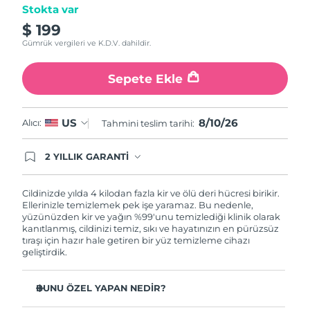
value.
Stokta var
Türkiye
Tahmini teslim tarihi
8/10/26
Read
12
$ 199
Reviews.
Birleşik Arap
Gümrük vergileri ve K.D.V. dahildir.
Same
Tahmini teslim tarihi
8/10/26
Emirlikleri
page
link.
Sepete Ekle
Birleşik Krallık
Tahmini teslim tarihi
8/9/26
8/10/26
US
Amerika Birleşik
Alıcı:
Tahmini teslim tarihi:
Tahmini teslim tarihi
8/10/26
Devletleri
2 YILLIK GARANTİ
Satın aldığınız Foreo cihazı, Tüketici Kanununa
Özbekistan
Tahmini teslim tarihi
8/14/26
göre 2 (iki) yıl firmamız garantisi altında
korunmaktadır. Cihazınızla ilgili herhangi bir
Cildinizde yılda 4 kilodan fazla kir ve ölü deri hücresi birikir.
Vietnam
Tahmini teslim tarihi
8/15/26
şikayet, arıza durumunda Garanti Belgesinde yer
Ellerinizle temizlemek pek işe yaramaz. Bu nedenle,
alan servisimize ve merkez ofis adresimize
yüzünüzden kir ve yağın %99'unu temizlediği klinik olarak
ürününüzü teslim edebilirsiniz. Ürününüzle
kanıtlanmış, cildinizi temiz, sıkı ve hayatınızın en pürüzsüz
alakalı sorun tespit edildiğinde yeni bir ürünle
tıraşı için hazır hale getiren bir yüz temizleme cihazı
değişimi sağlanmakta ve adresinize
geliştirdik.
gönderilmektedir.
BUNU ÖZEL YAPAN NEDİR?