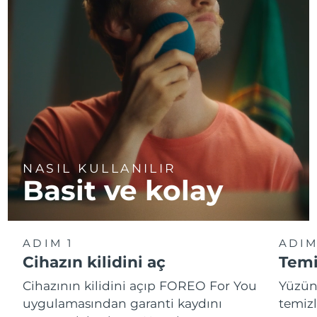
NASIL KULLANILIR
Basit ve kolay
ADIM 1
ADIM
Cihazın kilidini aç
Temi
Cihazının kilidini açıp FOREO For You
Yüzün
uygulamasından garanti kaydını
temizl