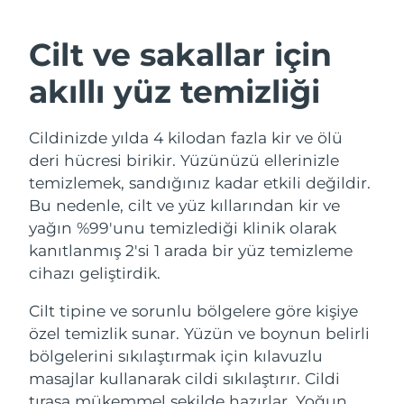
İSVEÇ GÜZELLIK RUTINI
Avustralya
Tahmini teslim tarihi
8/12/26
Cilt ve sakallar için
Avusturya
Tahmini teslim tarihi
8/9/26
akıllı yüz temizliği
Bahreyn
Tahmini teslim tarihi
8/10/26
Yüz temizleme
Yüz sıkılaştırma
Belçika
Tahmini teslim tarihi
8/9/26
Cildinizde yılda 4 kilodan fazla kir ve ölü
LUNA™ 4 seti
BEAR™ 2 seti
deri hücresi birikir. Yüzünüzü ellerinizle
Anti-aging massage
Microcurrent toning
Bermuda
Tahmini teslim tarihi
8/15/26
temizlemek, sandığınız kadar etkili değildir.
Bu nedenle, cilt ve yüz kıllarından kir ve
Nemlendirme
Ağız bakımı
Bosna-Hersek
Tahmini teslim tarihi
8/12/26
yağın %99'unu temizlediği klinik olarak
LUNA™ 4 Plus
BEAR™ 2 go
UFO™ 3 seti
issa™ 4
kanıtlanmış 2'si 1 arada bir yüz temizleme
Massage, LED heating
Microcurrent toning on-the-go
Brunei
Tahmini teslim tarihi
8/14/26
FAQ™ YAŞLANMA KARŞITI BAKIM
cihazı geliştirdik.
Deep facial hydration
Hybrid silicone sonic toothbrush
Bulgaristan
Tahmini teslim tarihi
8/9/26
Cilt tipine ve sorunlu bölgelere göre kişiye
NEW
LUNA™ 4 Men
BEAR™ 2 eyes & lips
UFO™ 3 LED
özel temizlik sunar. Yüzün ve boynun belirli
issa™ 4 plus
Kanada
For men, anti-aging massage
Microcurrent line smoothing device
Tahmini teslim tarihi
8/13/26
bölgelerini sıkılaştırmak için kılavuzlu
Near-infrared and red light therapy
Smart hybrid silicone sonic toothbrush
device
Yaşlanma karşıtı
LED bakım
masajlar kullanarak cildi sıkılaştırır. Cildi
Şili
Tahmini teslim tarihi
8/13/26
tıraşa mükemmel şekilde hazırlar. Yoğun