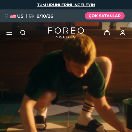
Ana
TÜM ÜRÜNLERINI INCELEYIN
içeriğe
atla
US
8/10/26
ÇOK SATANLAR
YENİ
Giriş
Dil Seçimi
BREAKING NEWS
Kullanici profi̇li̇
English
Deutsch
Español
Cihazlarım
FAQ™ Pure Beauty-Tech Elixir
Français
Italiano
Português
Siparişlerim
Polski
Svenska
Русский
Türkçe
简体中文
繁體中文
Adresim
issa™ Teeth Whitening Set
Aboneliklerim