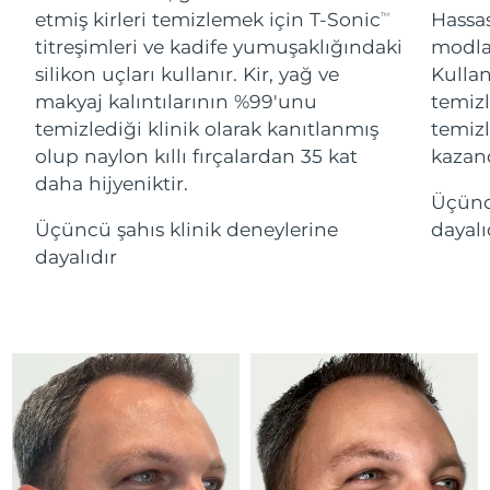
Advanced pore care essentials
For healthy hair
etmiş kirleri temizlemek için T-Sonic
Hassa
18% PAP
TM
İsrail
Tahmini teslim tarihi
8/13/26
Kozmetik ürünleri
Erkekler
titreşimleri ve kadife yumuşaklığındaki
modlar
silikon uçları kullanır. Kir, yağ ve
Kullan
İtalya
Tahmini teslim tarihi
8/9/26
makyaj kalıntılarının %99'unu
temiz
temizlediği klinik olarak kanıtlanmış
temizl
Japonya
Tahmini teslim tarihi
8/12/26
olup naylon kıllı fırçalardan 35 kat
kazand
Tüm Ürünler
Jersey
Tahmini teslim tarihi
8/14/26
daha hijyeniktir.
Üçünc
Üçüncü şahıs klinik deneylerine
dayalı
Kazakistan
Tahmini teslim tarihi
8/11/26
dayalıdır
FOREO APP
Kuveyt
Tahmini teslim tarihi
8/9/26
HAKKINDA
Letonya
Tahmini teslim tarihi
8/9/26
Lübnan
Tahmini teslim tarihi
8/10/26
Litvanya
Tahmini teslim tarihi
8/9/26
Lüksemburg
Tahmini teslim tarihi
8/9/26