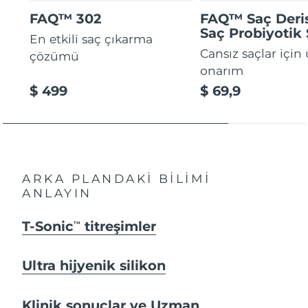
FAQ™ 302
FAQ™ Saç Deris
Saç Probiyotik
En etkili saç çıkarma
Cansız saçlar için
çözümü
onarım
$ 499
$ 69,9
ARKA PLANDAKİ BİLİMİ
ANLAYIN
T-Sonic
titreşimler
TM
Ultra hijyenik silikon
Klinik sonuçlar ve Uzman