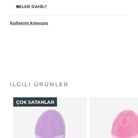
Naylon kıllı fırçalardan 35 kat daha hijyenik.
NELER DAHİL?
Kullanıcıların %100’ü elle temizlemekten daha iyi
olduğunu bildirmiştir
LUNA
4 MEN
™
Kullanıcıların %94’ü daha enerjik bir cilt ve daha eşit bir
Kullanım kılavuzu
USB şarj kablosu
cilt tonu bildirmiştir
Hızlı başlangıç kılavuzu
Kullanıcıların %91’i daha sıkı, elastik ve daha sağlıklı
görünen bir cilt bildirmiştir
Genel kılavuz
Kullanıcıların %90’ı daha yakın bir tıraş, daha az tıraş
Seyahat çantası
yanması ve daha uzun ömürlü tıraş bıçakları bildirmiştir
2 yıl garanti (İspanya, Portekiz, İsveç: 3 yıl garanti)
16 güç seviyesi, 3 temizleme modu, 4 kılavuzlu masaj ve
5 masaj ayarı
İLGILI ÜRÜNLER
ÇOK SATANLAR