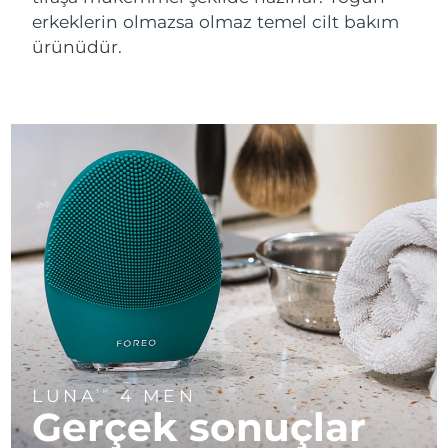
FAQ™ 101
FAQ™ 201
LUNA™ 4 mini
Yüz sıkılaştırıcı cilt bakımı
NEW
erkeklerin olmazsa olmaz temel cilt bakım
Çin
issa™ 4 smile
Tahmini teslim tarihi
8/9/26
UFO™ 3 mini
Clinical anti-aging
LED mask
For young skin, T-zone
Premium anti-aging skincare
ürünüdür.
Hybrid silicone sonic toothbrush
Red light therapy device for young skin
Kolombiya
Tahmini teslim tarihi
8/13/26
Saç çıkaran
Cilt gençleştirme
FAQ™ 102
FAQ™ 202
LUNA™ 4 go
BEAR™ cihazları
Hırvatistan
Tahmini teslim tarihi
8/9/26
FAQ™ 301
FAQ™ 501
issa™ 4 baby
UFO™ 3 go
Advanced clinical anti-aging
LED mask
For travel or gym bag
All premium facelift devices
NEW
LED hair strengthening scalp massager
Full-Spectrum Red Light Therapy
For ages 0-3
Portable red light therapy
Kıbrıs
Tahmini teslim tarihi
8/10/26
FAQ™ 103
FAQ™ 211
LUNA™ cilt bakımı
Supplements
Çekya
Tahmini teslim tarihi
8/9/26
FAQ™ Scalp Serum
FAQ™ 502
issa™ Teeth Whitening Set
Maskeleri
Luxurious clinical anti-aging set
Anti-aging neck & décolleté LED mask
Premium cleansers & balm
Scalp recovery probiotic serum
Full-Spectrum Red Light Therapy
Dual LED + sonic device & 18% PAP gel
Rejuvenation & hydration
Danimarka
Tahmini teslim tarihi
8/9/26
ÖZEL BAKIMLAR
FAQ™ P1 Primer
FAQ™ 221
Estonya
LUNA™ cihazları
Tahmini teslim tarihi
8/9/26
FAQ™ cilt bakımı
ISSA™ cihazları
UFO™ cihazları
Manuka honey primer
Anti-aging LED hand mask
FAQ™ Red Light Serum
All facial cleansing devices
All FAQ™ skincare
Finlandiya
Tahmini teslim tarihi
8/9/26
All silicone sonic toothbrushes
All deep facial hydration devices
Epilasyon
Vücut bakımı
LUNA
4 MEN
TM
Fransa
Tahmini teslim tarihi
8/9/26
FAQ™ cilt bakımı
FAQ™ cilt bakımı
Gerçek sonuçlar
PEACH™ 2 Pro Max
BEAR™ 2 body
FAQ™ ürünler
FAQ™ skincare
All FAQ™ skincare
All FAQ™ skincare