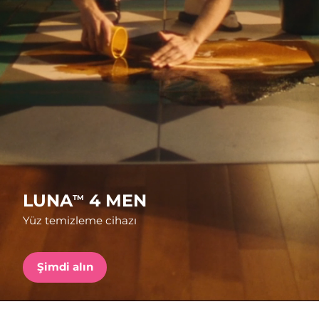
Nakliye ülkesi
Amerika Birleşik
Tahmini teslim tarihi
8/10/26
Devletleri
FAQ™ Dual LED Panel
Birleşik Krallık
Tahmini teslim tarihi
8/9/26
POPÜLER
İspanya
Tahmini teslim tarihi
8/9/26
Avustralya
Tahmini teslim tarihi
8/12/26
Özel teklifler
Çok satanlar
Fransa
Tahmini teslim tarihi
8/9/26
LUNA
4 MEN
TM
Yüz temizleme cihazı
Almanya
Tahmini teslim tarihi
8/9/26
Kanada
Tahmini teslim tarihi
8/13/26
Şimdi alın
Kırmızı Işık Terapisi