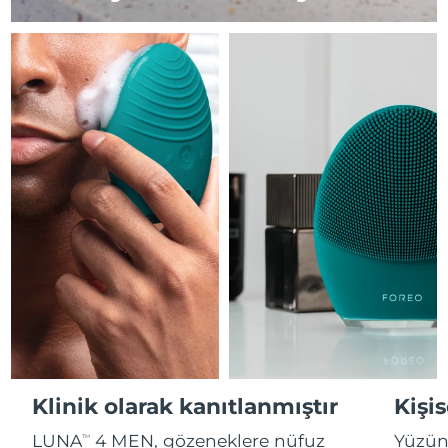
Fransız Polinezyası
Professional IPL hair removal device
Microcurrent body toning
Tahmini teslim tarihi
8/13/26
All hair treatments
All FAQ™ skincare
Almanya
Tahmini teslim tarihi
8/9/26
FAQ™ ürünler
FAQ™ ürünler
Akne bakımı
Göz bakımı
PEACH™ 2
LUNA™ 4 body
FAQ™ products
All anti-aging treatments
All LED treatments
Cebelitarık
ESPADA™ 2 plus
BEAR™ 2 eyes & lips
Tahmini teslim tarihi
8/13/26
IPL hair removal
Massaging body brush
All toning treatments
Recurring acne LED therapy
Microcurrent line smoothing device
Yunanistan
Tahmini teslim tarihi
8/9/26
PEACH™ 2 go
SUPERCHARGED™ Serumu
Saç bakımı
Gözenek bakımı
Çin Hong Kong ÖİB
Tahmini teslim tarihi
8/10/26
ESPADA™ 2
IRIS™ 2
Travel-friendly IPL hair removal
Firming body serum
LUNA™ 4 hair
KIWI™ derma
Acne treatment device
Rejuvenating eye massager
NEW
Macaristan
Tahmini teslim tarihi
8/9/26
2-in-1 LED scalp massager
Diamond microdermabrasion .
PEACH™ Cooling Prep Gel
İzlanda
Tahmini teslim tarihi
8/10/26
ESPADA™ Blemish Solution
Göz cilt bakımı
Diş beyazlatma
Cooling IPL hair removal gel
FLIP™ play advanced
KIWI™
Concentrated acne gel
Advanced eye care treatment
Endonezya
Tahmini teslim tarihi
8/7/26
issa™ Teeth Whitening Set
LED light hairbrush
Blackhead remover
DAHA
Dual LED + sonic device & 18% PAP gel
İrlanda
Tahmini teslim tarihi
8/9/26
ESPADA™ cihazları
Göz bakım cihazları
Klinik olarak kanıtlanmıştır
Kişis
LUNA™ Dual-Peptide Scalp
KIWI™ cilt bakımı
Man Adası
All acne treatment devices
All revitalizing eye massagers
Tahmini teslim tarihi
8/11/26
Serum
issa™ Teeth Whitening Gel
LUNA
4 MEN, gözeneklere nüfuz
Yüzün 
TM