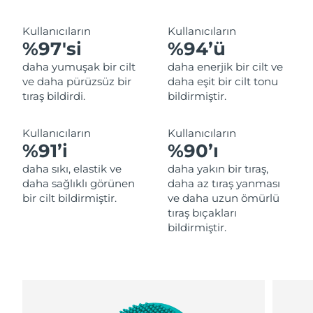
Filipinler
Tahmini teslim tarihi
8/12/26
Kullanıcıların
Kullanıcıların
%97'si
%94’ü
Polonya
Tahmini teslim tarihi
8/10/26
daha yumuşak bir cilt
daha enerjik bir cilt ve
Portekiz
Tahmini teslim tarihi
8/9/26
ve daha pürüzsüz bir
daha eşit bir cilt tonu
tıraş bildirdi.
bildirmiştir.
Porto Riko
Tahmini teslim tarihi
8/11/26
Kullanıcıların
Kullanıcıların
Katar
Tahmini teslim tarihi
8/10/26
%91’i
%90’ı
daha sıkı, elastik ve
daha yakın bir tıraş,
Reunion
Tahmini teslim tarihi
8/14/26
daha sağlıklı görünen
daha az tıraş yanması
bir cilt bildirmiştir.
ve daha uzun ömürlü
Romanya
Tahmini teslim tarihi
8/9/26
tıraş bıçakları
bildirmiştir.
Rusya
Tahmini teslim tarihi
8/17/26
Suudi Arabistan
Tahmini teslim tarihi
8/10/26
Singapur
Tahmini teslim tarihi
8/11/26