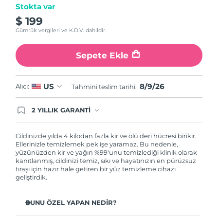
Read
Tahmini teslim tarihi
Porto Riko
Stokta var
12
10/08/2026
Reviews.
$ 199
Aynı
Tahmini teslim tarihi
Gümrük vergileri ve K.D.V. dahildir.
sayfa
Katar
09/08/2026
bağlantısı.
Sepete Ekle
Tahmini teslim tarihi
Reunion
13/08/2026
8/9/26
US
Alıcı:
Tahmini teslim tarihi:
Tahmini teslim tarihi
Romanya
08/08/2026
2 YILLIK GARANTİ
Satın aldığınız Foreo cihazı, Tüketici Kanununa
Tahmini teslim tarihi
Rusya
göre 2 (iki) yıl firmamız garantisi altında
16/08/2026
korunmaktadır. Cihazınızla ilgili herhangi bir
Cildinizde yılda 4 kilodan fazla kir ve ölü deri hücresi birikir.
şikayet, arıza durumunda Garanti Belgesinde yer
Ellerinizle temizlemek pek işe yaramaz. Bu nedenle,
Tahmini teslim tarihi
Suudi Arabistan
alan servisimize ve merkez ofis adresimize
yüzünüzden kir ve yağın %99'unu temizlediği klinik olarak
09/08/2026
ürününüzü teslim edebilirsiniz. Ürününüzle
kanıtlanmış, cildinizi temiz, sıkı ve hayatınızın en pürüzsüz
alakalı sorun tespit edildiğinde yeni bir ürünle
tıraşı için hazır hale getiren bir yüz temizleme cihazı
değişimi sağlanmakta ve adresinize
geliştirdik.
Tahmini teslim tarihi
Singapur
gönderilmektedir.
10/08/2026
BUNU ÖZEL YAPAN NEDİR?
Tahmini teslim tarihi
Slovakya
08/08/2026