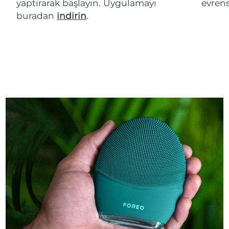
yaptırarak başlayın. Uygulamayı
evren
buradan
indirin
.