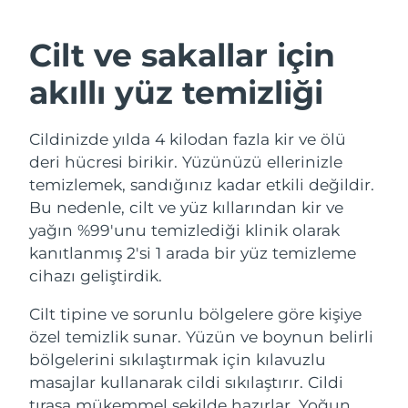
İSVEÇ GÜZELLIK RUTINI
Cilt ve sakallar için
Tahmini teslim tarihi
Avustralya
akıllı yüz temizliği
11/08/2026
Yüz temizleme
Yüz sıkılaştırma
Tahmini teslim tarihi
Avusturya
Cildinizde yılda 4 kilodan fazla kir ve ölü
LUNA™ 4 seti
BEAR™ 2 seti
08/08/2026
deri hücresi birikir. Yüzünüzü ellerinizle
Anti-aging massage
Microcurrent toning
temizlemek, sandığınız kadar etkili değildir.
Tahmini teslim tarihi
Bahreyn
09/08/2026
Bu nedenle, cilt ve yüz kıllarından kir ve
Nemlendirme
Ağız bakımı
yağın %99'unu temizlediği klinik olarak
LUNA™ 4 Plus
BEAR™ 2 go
Tahmini teslim tarihi
Belçika
UFO™ 3 seti
issa™ 4
kanıtlanmış 2'si 1 arada bir yüz temizleme
08/08/2026
Massage, LED heating
Microcurrent toning on-the-go
FAQ™ YAŞLANMA KARŞITI BAKIM
cihazı geliştirdik.
Deep facial hydration
Hybrid silicone sonic toothbrush
Tahmini teslim tarihi
Bermuda
14/08/2026
Cilt tipine ve sorunlu bölgelere göre kişiye
NEW
LUNA™ 4 Men
BEAR™ 2 eyes & lips
UFO™ 3 LED
özel temizlik sunar. Yüzün ve boynun belirli
issa™ 4 plus
For men, anti-aging massage
Microcurrent line smoothing device
Tahmini teslim tarihi
Bosna-Hersek
bölgelerini sıkılaştırmak için kılavuzlu
Near-infrared and red light therapy
11/08/2026
Smart hybrid silicone sonic toothbrush
device
Yaşlanma karşıtı
LED bakım
masajlar kullanarak cildi sıkılaştırır. Cildi
Tahmini teslim tarihi
tıraşa mükemmel şekilde hazırlar. Yoğun