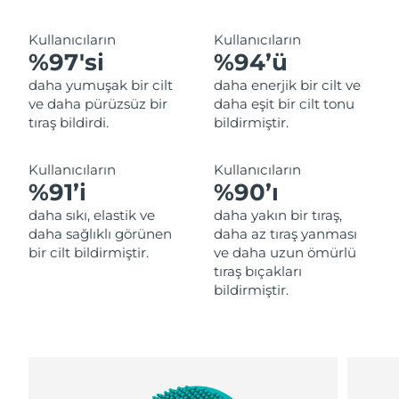
Tahmini teslim tarihi
Lübnan
09/08/2026
Kullanıcıların
Kullanıcıların
Tahmini teslim tarihi
%97'si
%94’ü
Litvanya
08/08/2026
daha yumuşak bir cilt
daha enerjik bir cilt ve
ve daha pürüzsüz bir
daha eşit bir cilt tonu
Tahmini teslim tarihi
Lüksemburg
tıraş bildirdi.
bildirmiştir.
08/08/2026
Tahmini teslim tarihi
Çin Makao ÖİB
Kullanıcıların
Kullanıcıların
10/08/2026
%91’i
%90’ı
daha sıkı, elastik ve
daha yakın bir tıraş,
Tahmini teslim tarihi
Malezya
11/08/2026
daha sağlıklı görünen
daha az tıraş yanması
bir cilt bildirmiştir.
ve daha uzun ömürlü
Tahmini teslim tarihi
tıraş bıçakları
Malta
08/08/2026
bildirmiştir.
Tahmini teslim tarihi
Meksika
12/08/2026
Tahmini teslim tarihi
Monako
09/08/2026