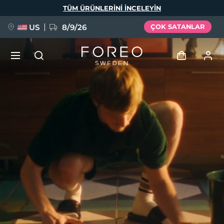
Ana
TÜM ÜRÜNLERINI INCELEYIN
içeriğe
atla
US
8/9/26
ÇOK SATANLAR
YENİ
Giriş
Dil Seçimi
BREAKING NEWS
Kullanici profi̇li̇
English
Deutsch
Español
Cihazlarım
FAQ™ Pure Beauty-Tech Elixir
Français
Italiano
Português
Siparişlerim
Polski
Svenska
Русский
Türkçe
简体中文
繁體中文
Adresim
issa™ Teeth Whitening Set
Aboneliklerim