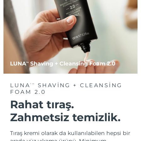
LUNA
Shaving + Cleansing Foam 2.0
TM
LUNA
SHAVING + CLEANSING
TM
FOAM 2.0
Rahat tıraş.
Zahmetsiz temizlik.
Tıraş kremi olarak da kullanılabilen hepsi bir
arada yüz yıkama ürünü. Minimum