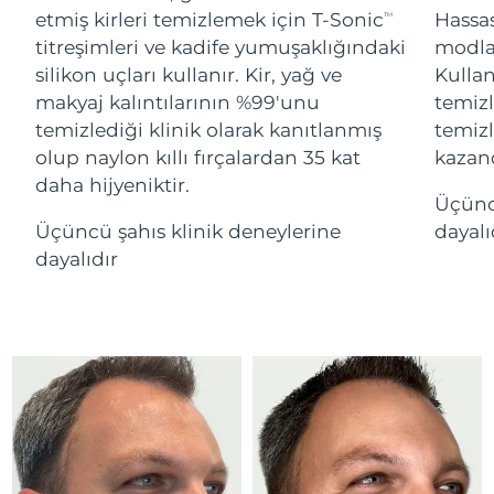
Advanced pore care essentials
Cebelitarık
For healthy hair
12/08/2026
etmiş kirleri temizlemek için T-Sonic
Hassa
18% PAP
TM
Kozmetik ürünleri
Erkekler
titreşimleri ve kadife yumuşaklığındaki
modlar
Tahmini teslim tarihi
Yunanistan
silikon uçları kullanır. Kir, yağ ve
Kullan
08/08/2026
makyaj kalıntılarının %99'unu
temiz
temizlediği klinik olarak kanıtlanmış
temizl
Tahmini teslim tarihi
Çin Hong Kong ÖİB
09/08/2026
olup naylon kıllı fırçalardan 35 kat
kazand
Tüm Ürünler
daha hijyeniktir.
Tahmini teslim tarihi
Üçünc
Macaristan
08/08/2026
Üçüncü şahıs klinik deneylerine
dayalı
dayalıdır
FOREO APP
Tahmini teslim tarihi
İzlanda
09/08/2026
HAKKINDA
Tahmini teslim tarihi
Endonezya
06/08/2026
Tahmini teslim tarihi
İrlanda
08/08/2026
Tahmini teslim tarihi
Man Adası
10/08/2026