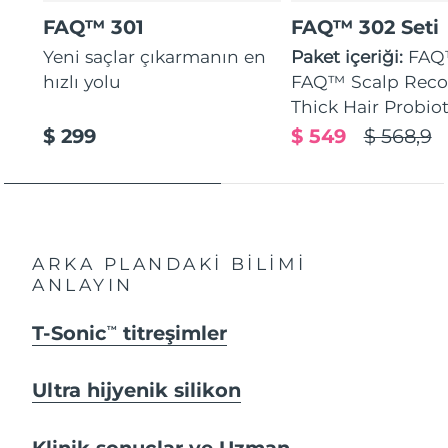
FAQ™ 301
FAQ™ 302 Seti
Yeni saçlar çıkarmanın en
Paket içeriği:
FAQ
hızlı yolu
FAQ™ Scalp Reco
Thick Hair Probio
$ 299
$ 549
$ 568,9
ARKA PLANDAKİ BİLİMİ
ANLAYIN
T-Sonic
titreşimler
TM
Ultra hijyenik silikon
Klinik sonuçlar ve Uzman