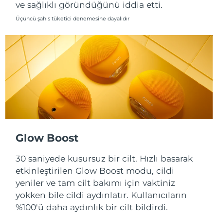
ve sağlıklı göründüğünü iddia etti.
Slovakya
Üçüncü şahıs tüketici denemesine dayalıdır
Tahmini teslim tarihi
8/10/26
Slovenya
Tahmini teslim tarihi
8/10/26
Güney Afrika
Tahmini teslim tarihi
8/18/26
Güney Kore
Tahmini teslim tarihi
8/12/26
İspanya
Tahmini teslim tarihi
8/10/26
İsveç
Tahmini teslim tarihi
8/10/26
Glow Boost
İsviçre
30 saniyede kusursuz bir cilt. Hızlı basarak
Tahmini teslim tarihi
8/10/26
etkinleştirilen Glow Boost modu, cildi
Tayvan
Tahmini teslim tarihi
8/15/26
yeniler ve tam cilt bakımı için vaktiniz
yokken bile cildi aydınlatır. Kullanıcıların
Tayland
Tahmini teslim tarihi
8/14/26
%100'ü daha aydınlık bir cilt bildirdi.