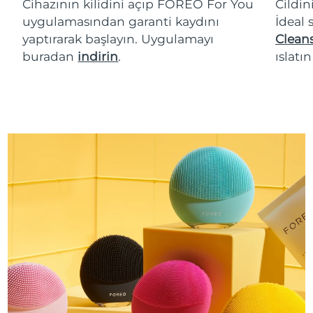
Cihazının kilidini açıp FOREO For You
Cildin
uygulamasından garanti kaydını
İdeal 
yaptırarak başlayın. Uygulamayı
Cleans
buradan
indirin
.
ıslatı