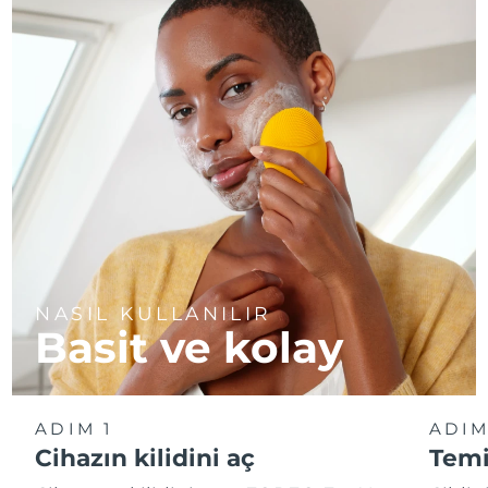
NASIL KULLANILIR
Basit ve kolay
ADIM 1
ADIM
Cihazın kilidini aç
Temi