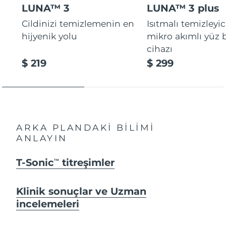
LUNA™ 3
LUNA™ 3 plus
Cildinizi temizlemenin en
Isıtmalı temizleyic
hijyenik yolu
mikro akımlı yüz
cihazı
$ 219
$ 299
ARKA PLANDAKİ BİLİMİ
ANLAYIN
T-Sonic
titreşimler
TM
Klinik sonuçlar ve Uzman
incelemeleri