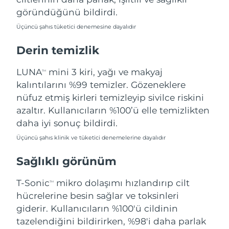
Filipinler
Tahmini teslim tarihi
8/13/26
göründüğünü bildirdi.
Üçüncü şahıs tüketici denemesine dayalıdır
Polonya
Tahmini teslim tarihi
8/11/26
Derin temizlik
Portekiz
Tahmini teslim tarihi
8/10/26
LUNA
mini 3 kiri, yağı ve makyaj
TM
Porto Riko
Tahmini teslim tarihi
8/12/26
kalıntılarını %99 temizler. Gözeneklere
nüfuz etmiş kirleri temizleyip sivilce riskini
Katar
Tahmini teslim tarihi
8/11/26
azaltır. Kullanıcıların %100’ü elle temizlikten
daha iyi sonuç bildirdi.
Reunion
Tahmini teslim tarihi
8/15/26
Üçüncü şahıs klinik ve tüketici denemelerine dayalıdır
Romanya
Tahmini teslim tarihi
8/10/26
Sağlıklı görünüm
Rusya
Tahmini teslim tarihi
8/18/26
T-Sonic
mikro dolaşımı hızlandırıp cilt
TM
hücrelerine besin sağlar ve toksinleri
Suudi Arabistan
Tahmini teslim tarihi
8/11/26
giderir. Kullanıcıların %100'ü cildinin
tazelendiğini bildirirken, %98'i daha parlak
Singapur
Tahmini teslim tarihi
8/12/26