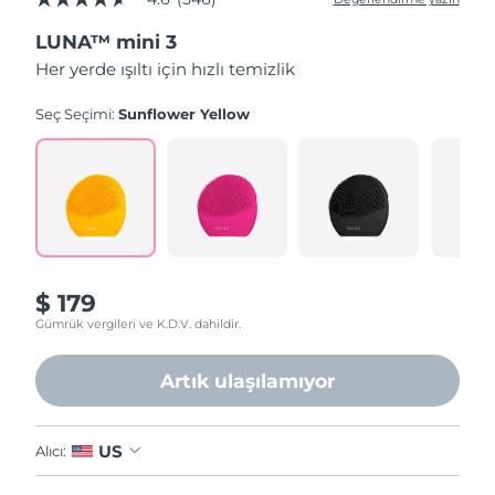
5
üzerinden
LUNA™ mini 3
4.6
yıldız,
Her yerde ışıltı için hızlı temizlik
ortalama
puan
değeri.
Seç Seçimi:
Sunflower Yellow
Read
546
Reviews.
Aynı
sayfa
bağlantısı.
$ 179
Gümrük vergileri ve K.D.V. dahildir.
Artık ulaşılamıyor
US
Alıcı: