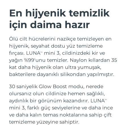
İSVEÇ GÜZELLIK RUTINI
Avustralya
Tahmini teslim tarihi
8/13/26
En hijyenik temizlik
Avusturya
Tahmini teslim tarihi
8/10/26
için daima hazır
Bahreyn
Tahmini teslim tarihi
8/11/26
Yüz temizleme
Yüz sıkılaştırma
Ölü cilt hücrelerini nazikçe temizleyen en
Belçika
Tahmini teslim tarihi
8/10/26
LUNA™ 4 seti
BEAR™ 2 seti
hijyenik, seyahat dostu yüz temizleme
Anti-aging massage
Microcurrent toning
fırçası. LUNA
mini 3, cildinizdeki kir ve
TM
Bermuda
Tahmini teslim tarihi
8/16/26
yağın %99'unu temizler. Naylon kıllardan 35
kat daha hijyenik olan ultra yumuşak,
Nemlendirme
Ağız bakımı
Bosna-Hersek
Tahmini teslim tarihi
8/13/26
LUNA™ 4 Plus
BEAR™ 2 go
bakterilere dayanıklı silikondan yapılmıştır.
UFO™ 3 seti
issa™ 4
Massage, LED heating
Microcurrent toning on-the-go
Brunei
Tahmini teslim tarihi
8/15/26
FAQ™ YAŞLANMA KARŞITI BAKIM
Deep facial hydration
Hybrid silicone sonic toothbrush
30 saniyelik Glow Boost modu, nerede
olursanız olun cildinize hemen sağlıklı,
Bulgaristan
Tahmini teslim tarihi
8/10/26
NEW
aydınlık bir görünüm kazandırır. LUNA
LUNA™ 4 Men
BEAR™ 2 eyes & lips
TM
UFO™ 3 LED
issa™ 4 plus
mini 3, farklı güç seviyelerine ve daha ince
Kanada
For men, anti-aging massage
Microcurrent line smoothing device
Tahmini teslim tarihi
8/14/26
Near-infrared and red light therapy
ve daha kalın temas noktalarına sahip çift
Smart hybrid silicone sonic toothbrush
device
Yaşlanma karşıtı
LED bakım
Şili
temizleme yüzeyine sahiptir.
Tahmini teslim tarihi
8/14/26