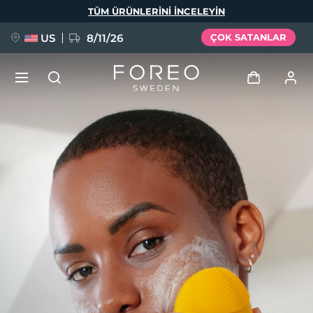
Ana
TÜM ÜRÜNLERINI INCELEYIN
içeriğe
atla
US
8/11/26
ÇOK SATANLAR
YENİ
Giriş
Dil Seçimi
BREAKING NEWS
Kullanici profi̇li̇
English
Deutsch
Español
Cihazlarım
FAQ™ Pure Beauty-Tech Elixir
Français
Italiano
Português
Siparişlerim
Polski
Svenska
Русский
Türkçe
简体中文
繁體中文
Adresim
issa™ Teeth Whitening Set
Aboneliklerim