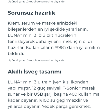
Üçüncü şahıs tüketici denemesine dayalıdır
Türkiye
Tahmini teslim tarihi
8/11/26
Sorunsuz hazırlık
Birleşik Arap
Tahmini teslim tarihi
8/11/26
Emirlikleri
Krem, serum ve maskelerinizdeki
bileşenlerden en iyi şekilde yararlanın.
Birleşik Krallık
Tahmini teslim tarihi
8/10/26
LUNA
mini 3, ölü cilt hücrelerini
TM
temizleyerek daha iyi emilmesi için cildi
Amerika Birleşik
Tahmini teslim tarihi
8/11/26
hazırlar. Kullanıcıların %98'i daha iyi emilim
Devletleri
bildirdi.
Özbekistan
Tahmini teslim tarihi
8/15/26
Üçüncü şahıs tüketici denemesine dayalıdır
Akıllı İsveç tasarımı
Vietnam
Tahmini teslim tarihi
8/16/26
LUNA
mini 3 ultra hijyenik silikondan
TM
yapılmıştır. 12 güç seviyeli T-Sonic
masajı
TM
sunar ve bir USB şarjı başına 400 kullanıma
kadar dayanır. %100 su geçirmezdir ve
yıllarca dayanır. Yedek parça gerekmez.