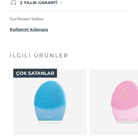
2 YILLIK GARANTİ
Satın aldığınız Foreo cihazı, Tüketici Kanununa
göre 2 (iki) yıl firmamız garantisi altında
korunmaktadır. Cihazınızla ilgili herhangi bir
Sunflower Yellow
şikayet, arıza durumunda Garanti Belgesinde yer
alan servisimize ve merkez ofis adresimize
Kullanım kılavuzu
ürününüzü teslim edebilirsiniz. Ürününüzle
alakalı sorun tespit edildiğinde yeni bir ürünle
değişimi sağlanmakta ve adresinize
gönderilmektedir.
İLGILI ÜRÜNLER
ÇOK SATANLAR