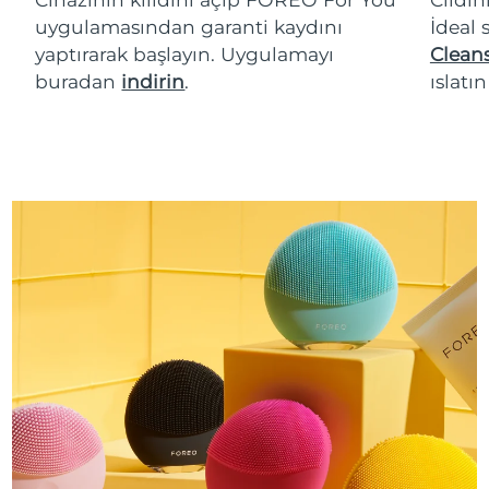
uygulamasından garanti kaydını
İdeal 
yaptırarak başlayın. Uygulamayı
Cleans
buradan
indirin
.
ıslatı