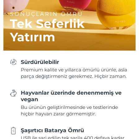
SONUÇLARIN ÖMRÜ
Tek Seferlik
Yatırım
Sürdürülebilir
Premium kalite ve yıllarca ömürlü ürünle, asla
parça değiştirmeniz gerekmez. Hiçbir zaman.
Hayvanlar üzerinde denenmemiş ve
vegan
Bu ürünün geliştirilmesinde ve testlerinde
hiçbir hayvan zarar görmemiştir.
Şaşırtıcı Batarya Ömrü
USB ile şarj edilip tek şarjla 400 defaya kadar