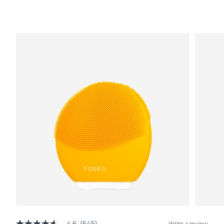
4.6
(545)
Write a review