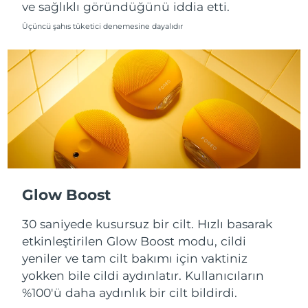
ve sağlıklı göründüğünü iddia etti.
Slovakya
Üçüncü şahıs tüketici denemesine dayalıdır
Tahmini teslim tarihi
8/8/26
Slovenya
Tahmini teslim tarihi
8/8/26
Güney Afrika
Tahmini teslim tarihi
8/16/26
Güney Kore
Tahmini teslim tarihi
8/10/26
İspanya
Tahmini teslim tarihi
8/8/26
İsveç
Tahmini teslim tarihi
8/8/26
Glow Boost
İsviçre
30 saniyede kusursuz bir cilt. Hızlı basarak
Tahmini teslim tarihi
8/8/26
etkinleştirilen Glow Boost modu, cildi
Tayvan
Tahmini teslim tarihi
8/13/26
yeniler ve tam cilt bakımı için vaktiniz
yokken bile cildi aydınlatır. Kullanıcıların
Tayland
Tahmini teslim tarihi
8/12/26
%100'ü daha aydınlık bir cilt bildirdi.