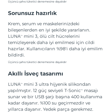
Üçüncü şahıs tüketici denemesine dayalıdır
Türkiye
Tahmini teslim tarihi
8/9/26
Sorunsuz hazırlık
Birleşik Arap
Tahmini teslim tarihi
8/9/26
Emirlikleri
Krem, serum ve maskelerinizdeki
bileşenlerden en iyi şekilde yararlanın.
Birleşik Krallık
Tahmini teslim tarihi
8/8/26
LUNA
mini 3, ölü cilt hücrelerini
TM
temizleyerek daha iyi emilmesi için cildi
Amerika Birleşik
Tahmini teslim tarihi
8/9/26
hazırlar. Kullanıcıların %98'i daha iyi emilim
Devletleri
bildirdi.
Özbekistan
Tahmini teslim tarihi
8/13/26
Üçüncü şahıs tüketici denemesine dayalıdır
Akıllı İsveç tasarımı
Vietnam
Tahmini teslim tarihi
8/14/26
LUNA
mini 3 ultra hijyenik silikondan
TM
yapılmıştır. 12 güç seviyeli T-Sonic
masajı
TM
sunar ve bir USB şarjı başına 400 kullanıma
kadar dayanır. %100 su geçirmezdir ve
yıllarca dayanır. Yedek parça gerekmez.