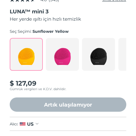
4.6
out
LUNA™ mini 3
of
5
Her yerde ışıltı için hızlı temizlik
stars,
average
rating
Seç Seçimi:
Sunflower Yellow
value.
Read
545
Reviews.
Same
page
link.
$ 127,09
Gümrük vergileri ve K.D.V. dahildir.
Artık ulaşılamıyor
US
Alıcı: