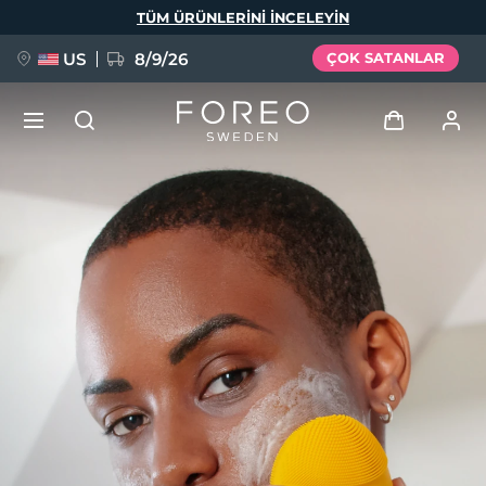
Ana
TÜM ÜRÜNLERINI INCELEYIN
içeriğe
atla
US
8/9/26
ÇOK SATANLAR
YENİ
Giriş
Dil Seçimi
BREAKING NEWS
Kullanici profi̇li̇
English
Deutsch
Español
Cihazlarım
FAQ™ Pure Beauty-Tech Elixir
Français
Italiano
Português
Siparişlerim
Polski
Svenska
Русский
Türkçe
简体中文
繁體中文
Adresim
issa™ Teeth Whitening Set
Aboneliklerim