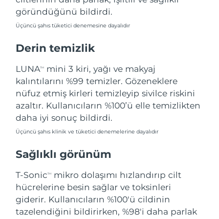
Filipinler
Tahmini teslim tarihi
8/11/26
göründüğünü bildirdi.
Üçüncü şahıs tüketici denemesine dayalıdır
Polonya
Tahmini teslim tarihi
8/9/26
Derin temizlik
Portekiz
Tahmini teslim tarihi
8/8/26
LUNA
mini 3 kiri, yağı ve makyaj
TM
Porto Riko
Tahmini teslim tarihi
8/10/26
kalıntılarını %99 temizler. Gözeneklere
nüfuz etmiş kirleri temizleyip sivilce riskini
Katar
Tahmini teslim tarihi
8/9/26
azaltır. Kullanıcıların %100’ü elle temizlikten
daha iyi sonuç bildirdi.
Reunion
Tahmini teslim tarihi
8/13/26
Üçüncü şahıs klinik ve tüketici denemelerine dayalıdır
Romanya
Tahmini teslim tarihi
8/8/26
Sağlıklı görünüm
Rusya
Tahmini teslim tarihi
8/16/26
T-Sonic
mikro dolaşımı hızlandırıp cilt
TM
hücrelerine besin sağlar ve toksinleri
Suudi Arabistan
Tahmini teslim tarihi
8/9/26
giderir. Kullanıcıların %100'ü cildinin
tazelendiğini bildirirken, %98'i daha parlak
Singapur
Tahmini teslim tarihi
8/10/26