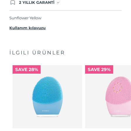
2 YILLIK GARANTİ
Satın aldığınız Foreo cihazı, Tüketici Kanununa
göre 2 (iki) yıl firmamız garantisi altında
korunmaktadır. Cihazınızla ilgili herhangi bir
Sunflower Yellow
şikayet, arıza durumunda Garanti Belgesinde yer
alan servisimize ve merkez ofis adresimize
Kullanım kılavuzu
ürününüzü teslim edebilirsiniz. Ürününüzle
alakalı sorun tespit edildiğinde yeni bir ürünle
değişimi sağlanmakta ve adresinize
gönderilmektedir.
İLGILI ÜRÜNLER
SAVE 28%
SAVE 29%