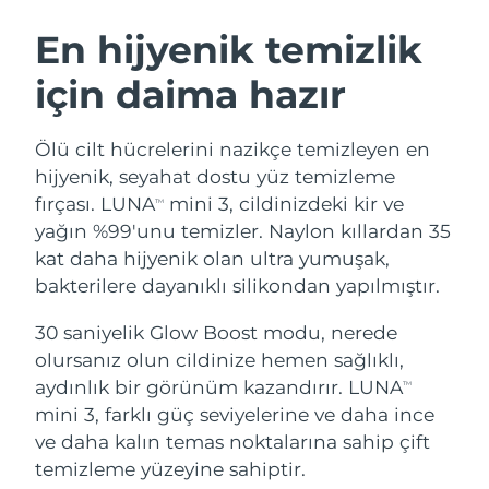
İSVEÇ GÜZELLIK RUTINI
Avustralya
Tahmini teslim tarihi
8/11/26
En hijyenik temizlik
Avusturya
Tahmini teslim tarihi
8/8/26
için daima hazır
Bahreyn
Tahmini teslim tarihi
8/9/26
Yüz temizleme
Yüz sıkılaştırma
Ölü cilt hücrelerini nazikçe temizleyen en
Belçika
Tahmini teslim tarihi
8/8/26
LUNA™ 4 seti
BEAR™ 2 seti
hijyenik, seyahat dostu yüz temizleme
Anti-aging massage
Microcurrent toning
fırçası. LUNA
mini 3, cildinizdeki kir ve
TM
Bermuda
Tahmini teslim tarihi
8/14/26
yağın %99'unu temizler. Naylon kıllardan 35
kat daha hijyenik olan ultra yumuşak,
Nemlendirme
Ağız bakımı
Bosna-Hersek
Tahmini teslim tarihi
8/11/26
LUNA™ 4 Plus
BEAR™ 2 go
bakterilere dayanıklı silikondan yapılmıştır.
UFO™ 3 seti
issa™ 4
Massage, LED heating
Microcurrent toning on-the-go
Brunei
Tahmini teslim tarihi
8/13/26
FAQ™ YAŞLANMA KARŞITI BAKIM
Deep facial hydration
Hybrid silicone sonic toothbrush
30 saniyelik Glow Boost modu, nerede
olursanız olun cildinize hemen sağlıklı,
Bulgaristan
Tahmini teslim tarihi
8/8/26
NEW
aydınlık bir görünüm kazandırır. LUNA
LUNA™ 4 Men
BEAR™ 2 eyes & lips
TM
UFO™ 3 LED
issa™ 4 plus
mini 3, farklı güç seviyelerine ve daha ince
Kanada
For men, anti-aging massage
Microcurrent line smoothing device
Tahmini teslim tarihi
8/12/26
Near-infrared and red light therapy
ve daha kalın temas noktalarına sahip çift
Smart hybrid silicone sonic toothbrush
device
Yaşlanma karşıtı
LED bakım
Şili
temizleme yüzeyine sahiptir.
Tahmini teslim tarihi
8/12/26