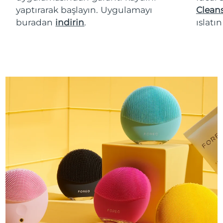
yaptırarak başlayın. Uygulamayı
Cleans
buradan
indirin
.
ıslatı