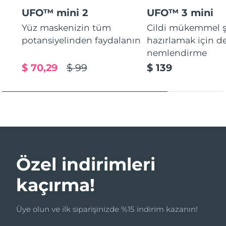
UFO™ mini 2
UFO™ 3 mini
Yüz maskenizin tüm
Cildi mükemmel ş
potansiyelinden faydalanın
hazırlamak için d
nemlendirme
$ 70,29
$ 99
$ 139
Özel indirimleri
kaçırma!
Üye olun ve ilk siparişinizde %15 indirim kazanın!