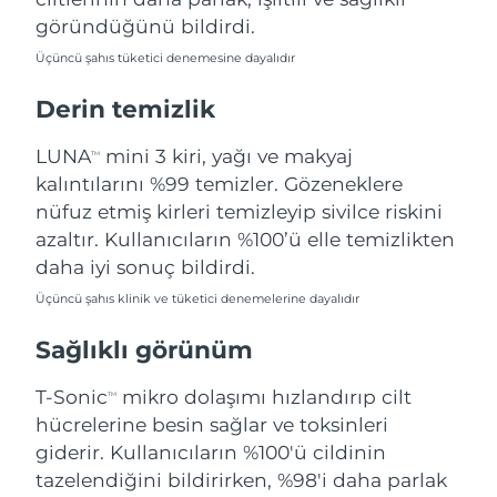
Filipinler
Tahmini teslim tarihi
8/15/26
göründüğünü bildirdi.
Üçüncü şahıs tüketici denemesine dayalıdır
Polonya
Tahmini teslim tarihi
8/13/26
Derin temizlik
Portekiz
Tahmini teslim tarihi
8/12/26
LUNA
mini 3 kiri, yağı ve makyaj
TM
Porto Riko
Tahmini teslim tarihi
8/14/26
kalıntılarını %99 temizler. Gözeneklere
nüfuz etmiş kirleri temizleyip sivilce riskini
Katar
Tahmini teslim tarihi
8/13/26
azaltır. Kullanıcıların %100’ü elle temizlikten
daha iyi sonuç bildirdi.
Reunion
Tahmini teslim tarihi
8/17/26
Üçüncü şahıs klinik ve tüketici denemelerine dayalıdır
Romanya
Tahmini teslim tarihi
8/12/26
Sağlıklı görünüm
Rusya
Tahmini teslim tarihi
8/20/26
T-Sonic
mikro dolaşımı hızlandırıp cilt
TM
hücrelerine besin sağlar ve toksinleri
Suudi Arabistan
Tahmini teslim tarihi
8/13/26
giderir. Kullanıcıların %100'ü cildinin
tazelendiğini bildirirken, %98'i daha parlak
Singapur
Tahmini teslim tarihi
8/14/26