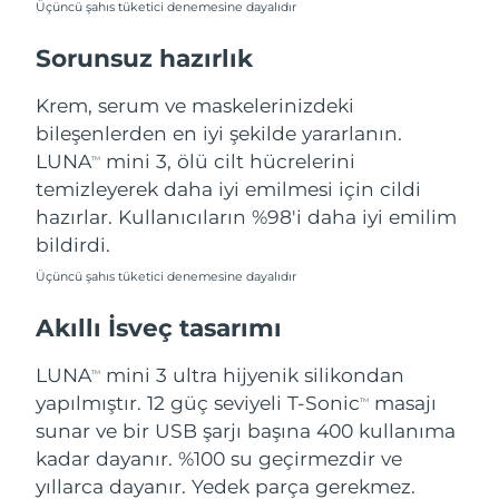
Üçüncü şahıs tüketici denemesine dayalıdır
Türkiye
Tahmini teslim tarihi
8/13/26
Sorunsuz hazırlık
Birleşik Arap
Tahmini teslim tarihi
8/13/26
Emirlikleri
Krem, serum ve maskelerinizdeki
bileşenlerden en iyi şekilde yararlanın.
Birleşik Krallık
Tahmini teslim tarihi
8/12/26
LUNA
mini 3, ölü cilt hücrelerini
TM
temizleyerek daha iyi emilmesi için cildi
Amerika Birleşik
Tahmini teslim tarihi
8/13/26
hazırlar. Kullanıcıların %98'i daha iyi emilim
Devletleri
bildirdi.
Özbekistan
Tahmini teslim tarihi
8/17/26
Üçüncü şahıs tüketici denemesine dayalıdır
Akıllı İsveç tasarımı
Vietnam
Tahmini teslim tarihi
8/18/26
LUNA
mini 3 ultra hijyenik silikondan
TM
yapılmıştır. 12 güç seviyeli T-Sonic
masajı
TM
sunar ve bir USB şarjı başına 400 kullanıma
kadar dayanır. %100 su geçirmezdir ve
yıllarca dayanır. Yedek parça gerekmez.