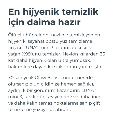
İSVEÇ GÜZELLIK RUTINI
Avustralya
Tahmini teslim tarihi
8/15/26
En hijyenik temizlik
Avusturya
Tahmini teslim tarihi
8/12/26
için daima hazır
Bahreyn
Tahmini teslim tarihi
8/13/26
Yüz temizleme
Yüz sıkılaştırma
Ölü cilt hücrelerini nazikçe temizleyen en
Belçika
Tahmini teslim tarihi
8/12/26
LUNA™ 4 seti
BEAR™ 2 seti
hijyenik, seyahat dostu yüz temizleme
Anti-aging massage
Microcurrent toning
fırçası. LUNA
mini 3, cildinizdeki kir ve
TM
Bermuda
Tahmini teslim tarihi
8/18/26
yağın %99'unu temizler. Naylon kıllardan 35
kat daha hijyenik olan ultra yumuşak,
Nemlendirme
Ağız bakımı
Bosna-Hersek
Tahmini teslim tarihi
8/15/26
LUNA™ 4 Plus
BEAR™ 2 go
bakterilere dayanıklı silikondan yapılmıştır.
UFO™ 3 seti
issa™ 4
Massage, LED heating
Microcurrent toning on-the-go
Brunei
Tahmini teslim tarihi
8/17/26
FAQ™ YAŞLANMA KARŞITI BAKIM
Deep facial hydration
Hybrid silicone sonic toothbrush
30 saniyelik Glow Boost modu, nerede
olursanız olun cildinize hemen sağlıklı,
Bulgaristan
Tahmini teslim tarihi
8/12/26
NEW
aydınlık bir görünüm kazandırır. LUNA
LUNA™ 4 Men
BEAR™ 2 eyes & lips
TM
UFO™ 3 LED
issa™ 4 plus
mini 3, farklı güç seviyelerine ve daha ince
Kanada
For men, anti-aging massage
Microcurrent line smoothing device
Tahmini teslim tarihi
8/16/26
Near-infrared and red light therapy
ve daha kalın temas noktalarına sahip çift
Smart hybrid silicone sonic toothbrush
device
Yaşlanma karşıtı
LED bakım
Şili
temizleme yüzeyine sahiptir.
Tahmini teslim tarihi
8/16/26