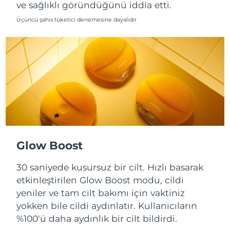
ve sağlıklı göründüğünü iddia etti.
Slovakya
Üçüncü şahıs tüketici denemesine dayalıdır
Tahmini teslim tarihi
8/12/26
Slovenya
Tahmini teslim tarihi
8/12/26
Güney Afrika
Tahmini teslim tarihi
8/20/26
Güney Kore
Tahmini teslim tarihi
8/14/26
İspanya
Tahmini teslim tarihi
8/12/26
İsveç
Tahmini teslim tarihi
8/12/26
Glow Boost
İsviçre
30 saniyede kusursuz bir cilt. Hızlı basarak
Tahmini teslim tarihi
8/12/26
etkinleştirilen Glow Boost modu, cildi
Tayvan
Tahmini teslim tarihi
8/17/26
yeniler ve tam cilt bakımı için vaktiniz
yokken bile cildi aydınlatır. Kullanıcıların
Tayland
Tahmini teslim tarihi
8/16/26
%100'ü daha aydınlık bir cilt bildirdi.