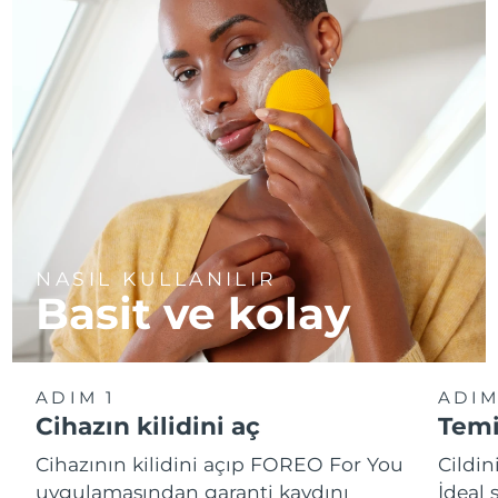
NASIL KULLANILIR
Basit ve kolay
ADIM 1
ADIM
Cihazın kilidini aç
Temi
Cihazının kilidini açıp FOREO For You
Cildin
uygulamasından garanti kaydını
İdeal 