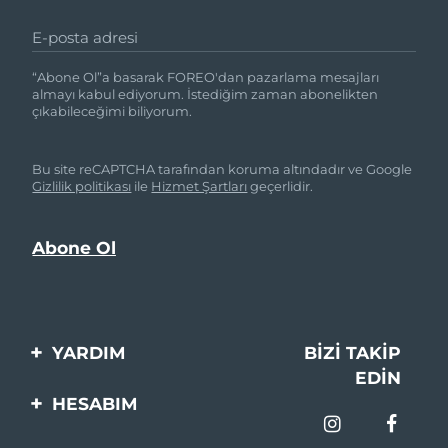
E-posta adresi
“Abone Ol”a basarak FOREO'dan pazarlama mesajları
almayı kabul ediyorum. İstediğim zaman abonelikten
çıkabileceğimi biliyorum.
Bu site reCAPTCHA tarafından koruma altındadır ve Google
Gizlilik politikası
ile
Hizmet Şartları
geçerlidir.
YARDIM
BIZI TAKIP
EDIN
Bi̇zi̇mle İleti̇şi̇me Geçi̇n
HESABIM
Si̇pari̇şler & Sevki̇yat
Ürün Kaydı