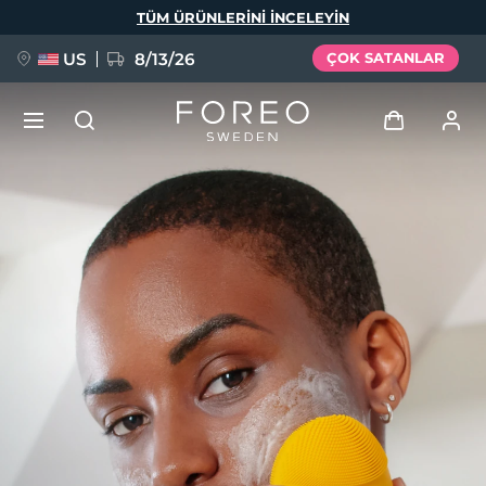
Ana
TÜM ÜRÜNLERINI INCELEYIN
içeriğe
atla
US
8/13/26
ÇOK SATANLAR
YENİ
Giriş
Dil Seçimi
BREAKING NEWS
Kullanici profi̇li̇
English
Deutsch
Español
Cihazlarım
FAQ™ Pure Beauty-Tech Elixir
Français
Italiano
Português
Siparişlerim
Polski
Svenska
Русский
Türkçe
简体中文
繁體中文
Adresim
issa™ Teeth Whitening Set
Aboneliklerim