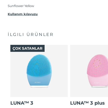
göre 2 (iki) yıl firmamız garantisi altında
korunmaktadır. Cihazınızla ilgili herhangi bir
Sunflower Yellow
şikayet, arıza durumunda Garanti Belgesinde yer
alan servisimize ve merkez ofis adresimize
Kullanım kılavuzu
ürününüzü teslim edebilirsiniz. Ürününüzle
alakalı sorun tespit edildiğinde yeni bir ürünle
değişimi sağlanmakta ve adresinize
gönderilmektedir.
İLGILI ÜRÜNLER
ÇOK SATANLAR
LUNA™ 3
LUNA™ 3 plus