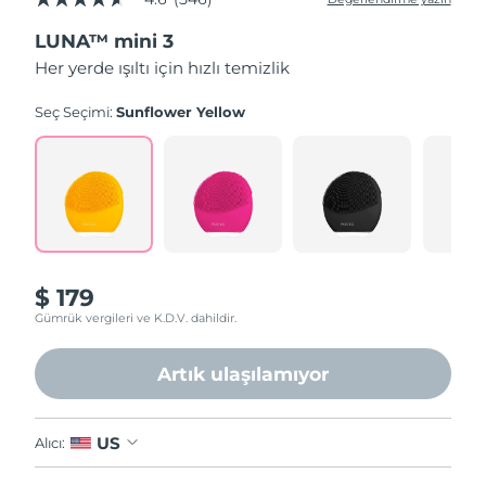
5
üzerinden
LUNA™ mini 3
4.6
yıldız,
Her yerde ışıltı için hızlı temizlik
ortalama
puan
değeri.
Seç Seçimi:
Sunflower Yellow
Read
546
Reviews.
Aynı
sayfa
bağlantısı.
$ 179
Gümrük vergileri ve K.D.V. dahildir.
Artık ulaşılamıyor
US
Alıcı: