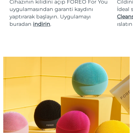
Cihazının kilidini açıp FOREO For You
Cildin
uygulamasından garanti kaydını
İdeal 
yaptırarak başlayın. Uygulamayı
Cleans
buradan
indirin
.
ıslatı