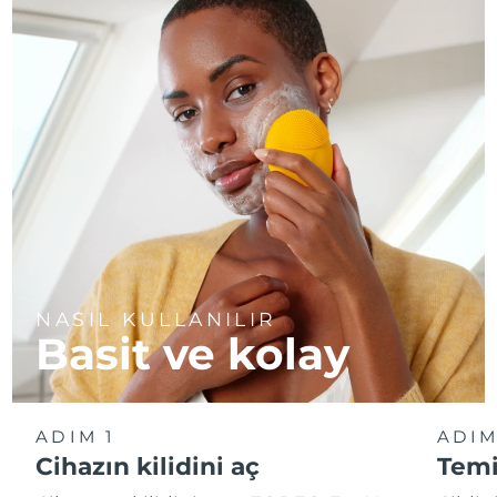
NASIL KULLANILIR
Basit ve kolay
ADIM 1
ADIM
Cihazın kilidini aç
Temi