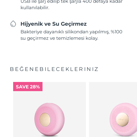
USB ile şarj edilip tek şarjla 400 defaya kadar
kullanılabilir.
Hijyenik ve Su Geçirmez
Bakteriye dayanıklı silikondan yapılmış, %100
su geçirmez ve temizlemesi kolay.
BEĞENEBILECEKLERINIZ
SAVE 28%