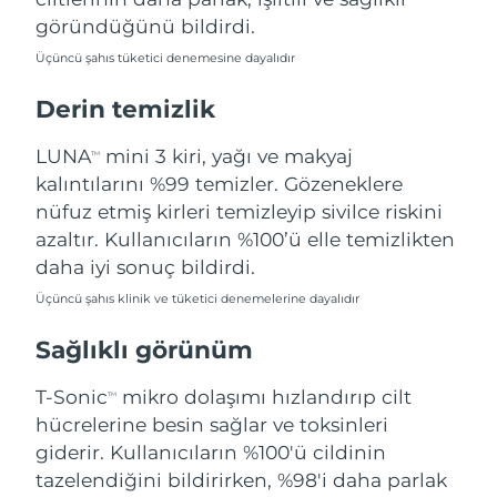
Filipinler
Tahmini teslim tarihi
8/12/26
göründüğünü bildirdi.
Üçüncü şahıs tüketici denemesine dayalıdır
Polonya
Tahmini teslim tarihi
8/10/26
Derin temizlik
Portekiz
Tahmini teslim tarihi
8/9/26
LUNA
mini 3 kiri, yağı ve makyaj
TM
Porto Riko
Tahmini teslim tarihi
8/11/26
kalıntılarını %99 temizler. Gözeneklere
nüfuz etmiş kirleri temizleyip sivilce riskini
Katar
Tahmini teslim tarihi
8/10/26
azaltır. Kullanıcıların %100’ü elle temizlikten
daha iyi sonuç bildirdi.
Reunion
Tahmini teslim tarihi
8/14/26
Üçüncü şahıs klinik ve tüketici denemelerine dayalıdır
Romanya
Tahmini teslim tarihi
8/9/26
Sağlıklı görünüm
Rusya
Tahmini teslim tarihi
8/17/26
T-Sonic
mikro dolaşımı hızlandırıp cilt
TM
hücrelerine besin sağlar ve toksinleri
Suudi Arabistan
Tahmini teslim tarihi
8/10/26
giderir. Kullanıcıların %100'ü cildinin
tazelendiğini bildirirken, %98'i daha parlak
Singapur
Tahmini teslim tarihi
8/11/26