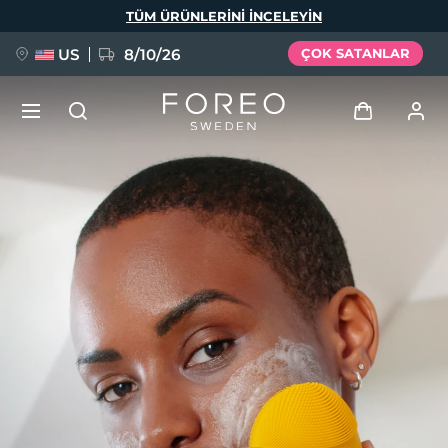
Ana
TÜM ÜRÜNLERINI INCELEYIN
içeriğe
atla
US
8/10/26
ÇOK SATANLAR
YENİ
Giriş
Dil Seçimi
BREAKING NEWS
Kullanici profi̇li̇
English
Deutsch
Español
Cihazlarım
FAQ™ Pure Beauty-Tech Elixir
Français
Italiano
Português
Siparişlerim
Polski
Svenska
Русский
Türkçe
简体中文
繁體中文
Adresim
issa™ Teeth Whitening Set
Aboneliklerim