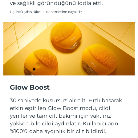
ve sağlıklı göründüğünü iddia etti.
Slovakya
Üçüncü şahıs tüketici denemesine dayalıdır
Tahmini teslim tarihi
8/9/26
Slovenya
Tahmini teslim tarihi
8/9/26
Güney Afrika
Tahmini teslim tarihi
8/17/26
Güney Kore
Tahmini teslim tarihi
8/11/26
İspanya
Tahmini teslim tarihi
8/9/26
İsveç
Tahmini teslim tarihi
8/9/26
Glow Boost
İsviçre
30 saniyede kusursuz bir cilt. Hızlı basarak
Tahmini teslim tarihi
8/9/26
etkinleştirilen Glow Boost modu, cildi
Tayvan
Tahmini teslim tarihi
8/14/26
yeniler ve tam cilt bakımı için vaktiniz
yokken bile cildi aydınlatır. Kullanıcıların
Tayland
Tahmini teslim tarihi
8/13/26
%100'ü daha aydınlık bir cilt bildirdi.