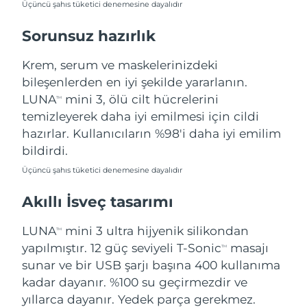
Üçüncü şahıs tüketici denemesine dayalıdır
Türkiye
Tahmini teslim tarihi
8/10/26
Sorunsuz hazırlık
Birleşik Arap
Tahmini teslim tarihi
8/10/26
Emirlikleri
Krem, serum ve maskelerinizdeki
bileşenlerden en iyi şekilde yararlanın.
Birleşik Krallık
Tahmini teslim tarihi
8/9/26
LUNA
mini 3, ölü cilt hücrelerini
TM
temizleyerek daha iyi emilmesi için cildi
Amerika Birleşik
Tahmini teslim tarihi
8/10/26
hazırlar. Kullanıcıların %98'i daha iyi emilim
Devletleri
bildirdi.
Özbekistan
Tahmini teslim tarihi
8/14/26
Üçüncü şahıs tüketici denemesine dayalıdır
Akıllı İsveç tasarımı
Vietnam
Tahmini teslim tarihi
8/15/26
LUNA
mini 3 ultra hijyenik silikondan
TM
yapılmıştır. 12 güç seviyeli T-Sonic
masajı
TM
sunar ve bir USB şarjı başına 400 kullanıma
kadar dayanır. %100 su geçirmezdir ve
yıllarca dayanır. Yedek parça gerekmez.