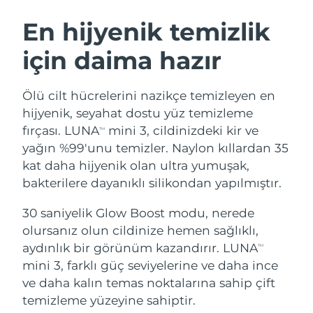
İSVEÇ GÜZELLIK RUTINI
Avustralya
Tahmini teslim tarihi
8/12/26
En hijyenik temizlik
Avusturya
Tahmini teslim tarihi
8/9/26
için daima hazır
Bahreyn
Tahmini teslim tarihi
8/10/26
Yüz temizleme
Yüz sıkılaştırma
Ölü cilt hücrelerini nazikçe temizleyen en
Belçika
Tahmini teslim tarihi
8/9/26
LUNA™ 4 seti
BEAR™ 2 seti
hijyenik, seyahat dostu yüz temizleme
Anti-aging massage
Microcurrent toning
fırçası. LUNA
mini 3, cildinizdeki kir ve
TM
Bermuda
Tahmini teslim tarihi
8/15/26
yağın %99'unu temizler. Naylon kıllardan 35
kat daha hijyenik olan ultra yumuşak,
Nemlendirme
Ağız bakımı
Bosna-Hersek
Tahmini teslim tarihi
8/12/26
LUNA™ 4 Plus
BEAR™ 2 go
bakterilere dayanıklı silikondan yapılmıştır.
UFO™ 3 seti
issa™ 4
Massage, LED heating
Microcurrent toning on-the-go
Brunei
Tahmini teslim tarihi
8/14/26
FAQ™ YAŞLANMA KARŞITI BAKIM
Deep facial hydration
Hybrid silicone sonic toothbrush
30 saniyelik Glow Boost modu, nerede
olursanız olun cildinize hemen sağlıklı,
Bulgaristan
Tahmini teslim tarihi
8/9/26
NEW
aydınlık bir görünüm kazandırır. LUNA
LUNA™ 4 Men
BEAR™ 2 eyes & lips
TM
UFO™ 3 LED
issa™ 4 plus
mini 3, farklı güç seviyelerine ve daha ince
Kanada
For men, anti-aging massage
Microcurrent line smoothing device
Tahmini teslim tarihi
8/13/26
Near-infrared and red light therapy
ve daha kalın temas noktalarına sahip çift
Smart hybrid silicone sonic toothbrush
device
Yaşlanma karşıtı
LED bakım
Şili
temizleme yüzeyine sahiptir.
Tahmini teslim tarihi
8/13/26