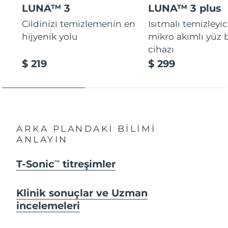
LUNA™ 3
LUNA™ 3 plus
Cildinizi temizlemenin en
Isıtmalı temizleyic
hijyenik yolu
mikro akımlı yüz
cihazı
$ 219
$ 299
ARKA PLANDAKİ BİLİMİ
ANLAYIN
T-Sonic
titreşimler
TM
Klinik sonuçlar ve Uzman
incelemeleri