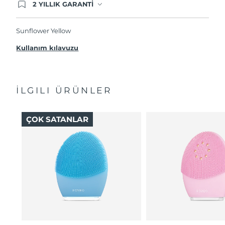
2 YILLIK GARANTİ
Satın aldığınız Foreo cihazı, Tüketici Kanununa
göre 2 (iki) yıl firmamız garantisi altında
korunmaktadır. Cihazınızla ilgili herhangi bir
Sunflower Yellow
şikayet, arıza durumunda Garanti Belgesinde yer
alan servisimize ve merkez ofis adresimize
Kullanım kılavuzu
ürününüzü teslim edebilirsiniz. Ürününüzle
alakalı sorun tespit edildiğinde yeni bir ürünle
değişimi sağlanmakta ve adresinize
gönderilmektedir.
İLGILI ÜRÜNLER
ÇOK SATANLAR