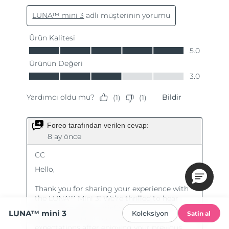
LUNA™ mini 3
Koleksiyon
Satin al